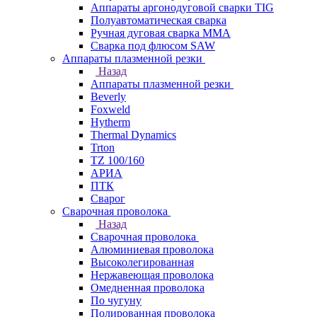
Аппараты аргонодуговой сварки TIG
Полуавтоматическая сварка
Ручная дуговая сварка MMA
Сварка под флюсом SAW
Аппараты плазменной резки
Назад
Аппараты плазменной резки
Beverly
Foxweld
Hytherm
Thermal Dynamics
Trton
TZ 100/160
АРИА
ПТК
Сварог
Сварочная проволока
Назад
Сварочная проволока
Алюминиевая проволока
Высоколегированная
Нержавеющая проволока
Омедненная проволока
По чугуну
Полированная проволока