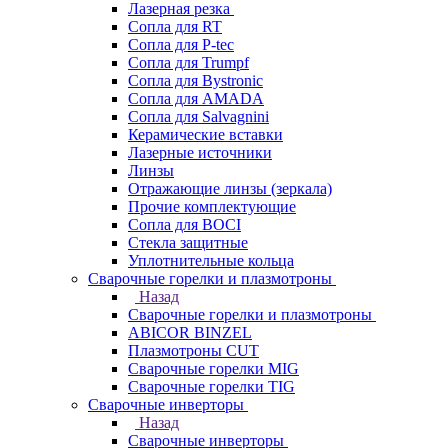
Лазерная резка
Сопла для RT
Сопла для P-tec
Сопла для Trumpf
Сопла для Bystronic
Сопла для AMADA
Сопла для Salvagnini
Керамические вставки
Лазерные источники
Линзы
Отражающие линзы (зеркала)
Прочие комплектующие
Сопла для BOCI
Стекла защитные
Уплотнительные кольца
Сварочные горелки и плазмотроны
Назад
Сварочные горелки и плазмотроны
ABICOR BINZEL
Плазмотроны CUT
Сварочные горелки MIG
Сварочные горелки TIG
Сварочные инверторы
Назад
Сварочные инверторы