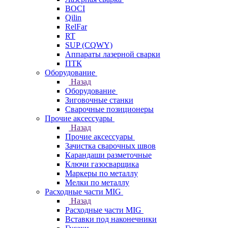
BOCI
Qilin
RelFar
RT
SUP (CQWY)
Аппараты лазерной сварки
ПТК
Оборудование
Назад
Оборудование
Зиговочные станки
Сварочные позиционеры
Прочие аксессуары
Назад
Прочие аксессуары
Зачистка сварочных швов
Карандаши разметочные
Ключи газосварщика
Маркеры по металлу
Мелки по металлу
Расходные части MIG
Назад
Расходные части MIG
Вставки под наконечники