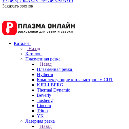
+7 (495) 790-33-19
tel:+74957903319
Заказать звонок
Каталог
Назад
Каталог
Плазменная резка
Назад
Плазменная резка
Hytherm
Комплектующие к плазмотронам CUT
KJELLBERG
Thermal Dynamic
Beverly
Jiusheng
Lincoln
Triton
YK
Лазерная резка
Назад