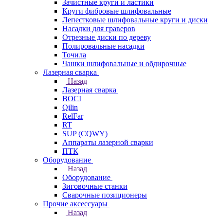
Зачистные круги и ластики
Круги фибровые шлифовальные
Лепестковые шлифовальные круги и диски
Насадки для граверов
Отрезные диски по дереву
Полировальные насадки
Точила
Чашки шлифовальные и обдирочные
Лазерная сварка
Назад
Лазерная сварка
BOCI
Qilin
RelFar
RT
SUP (CQWY)
Аппараты лазерной сварки
ПТК
Оборудование
Назад
Оборудование
Зиговочные станки
Сварочные позиционеры
Прочие аксессуары
Назад