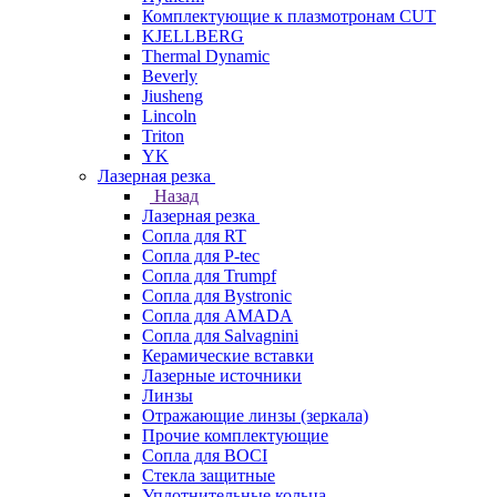
Комплектующие к плазмотронам CUT
KJELLBERG
Thermal Dynamic
Beverly
Jiusheng
Lincoln
Triton
YK
Лазерная резка
Назад
Лазерная резка
Сопла для RT
Сопла для P-tec
Сопла для Trumpf
Сопла для Bystronic
Сопла для AMADA
Сопла для Salvagnini
Керамические вставки
Лазерные источники
Линзы
Отражающие линзы (зеркала)
Прочие комплектующие
Сопла для BOCI
Стекла защитные
Уплотнительные кольца