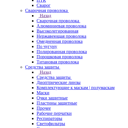
ПТК
Сварог
Сварочная проволока
Назад
Сварочная проволока
Алюминиевая проволока
Высоколегированная
Нержавеющая проволока
Омедненная проволока
По чугуну
Полированная проволока
Порошковая проволока
Титановая проволока
Средства защиты
Назад
Средства защиты
Диоптрические линзы
Комплектующие к маскам | полумаскам
Маски
Очки защитные
Пластины защитные
Прочее
Рабочие перчатки
Респираторы
Светофильтры