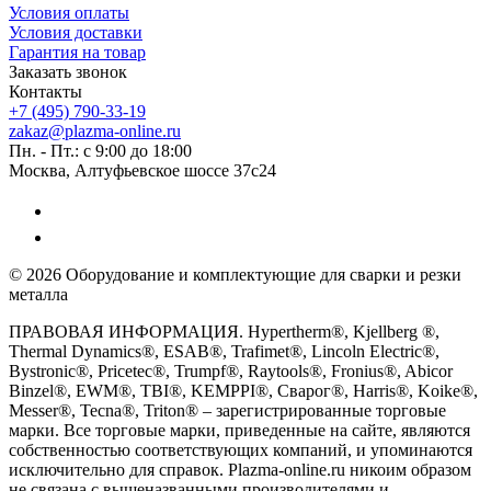
Условия оплаты
Условия доставки
Гарантия на товар
Заказать звонок
Контакты
+7 (495) 790-33-19
zakaz@plazma-online.ru
Пн. - Пт.: с 9:00 до 18:00
Москва, Алтуфьевское шоссе 37с24
© 2026 Оборудование и комплектующие для сварки и резки
металла
ПРАВОВАЯ ИНФОРМАЦИЯ. Hypertherm®, Kjellberg ®,
Thermal Dynamics®, ESAB®, Trafimet®, Lincoln Electric®,
Bystronic®, Pricetec®, Trumpf®, Raytools®, Fronius®, Abicor
Binzel®, EWM®, TBI®, KEMPPI®, Сварог®, Harris®, Koike®,
Messer®, Tecna®, Triton® – зарегистрированные торговые
марки. Все торговые марки, приведенные на сайте, являются
собственностью соответствующих компаний, и упоминаются
исключительно для справок. Plazma-online.ru никоим образом
не связана с вышеназванными производителями и