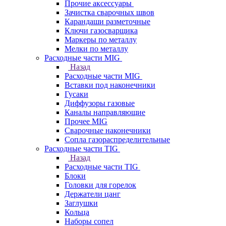
Прочие аксессуары
Зачистка сварочных швов
Карандаши разметочные
Ключи газосварщика
Маркеры по металлу
Мелки по металлу
Расходные части MIG
Назад
Расходные части MIG
Вставки под наконечники
Гусаки
Диффузоры газовые
Каналы направляющие
Прочее MIG
Сварочные наконечники
Сопла газораспределительные
Расходные части TIG
Назад
Расходные части TIG
Блоки
Головки для горелок
Держатели цанг
Заглушки
Кольца
Наборы сопел