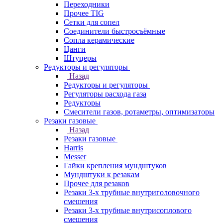
Переходники
Прочее TIG
Сетки для сопел
Соединители быстросъёмные
Сопла керамические
Цанги
Штуцеры
Редукторы и регуляторы
Назад
Редукторы и регуляторы
Регуляторы расхода газа
Редукторы
Смесители газов, ротаметры, оптимизаторы
Резаки газовые
Назад
Резаки газовые
Harris
Messer
Гайки крепления мундштуков
Мундштуки к резакам
Прочее для резаков
Резаки 3-х трубные внутриголовочного
смешения
Резаки 3-х трубные внутрисоплового
смешения