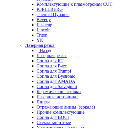
Комплектующие к плазмотронам CUT
KJELLBERG
Thermal Dynamic
Beverly
Jiusheng
Lincoln
Triton
YK
Лазерная резка
Назад
Лазерная резка
Сопла для RT
Сопла для P-tec
Сопла для Trumpf
Сопла для Bystronic
Сопла для AMADA
Сопла для Salvagnini
Керамические вставки
Лазерные источники
Линзы
Отражающие линзы (зеркала)
Прочие комплектующие
Сопла для BOCI
Стекла защитные
Уплотнительные кольца