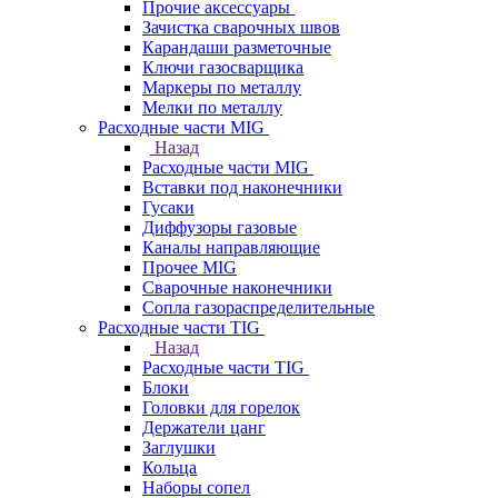
Прочие аксессуары
Зачистка сварочных швов
Карандаши разметочные
Ключи газосварщика
Маркеры по металлу
Мелки по металлу
Расходные части MIG
Назад
Расходные части MIG
Вставки под наконечники
Гусаки
Диффузоры газовые
Каналы направляющие
Прочее MIG
Сварочные наконечники
Сопла газораспределительные
Расходные части TIG
Назад
Расходные части TIG
Блоки
Головки для горелок
Держатели цанг
Заглушки
Кольца
Наборы сопел