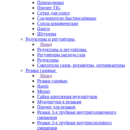
Переходники
Прочее TIG
Сетки для сопел
Соединители быстросъёмные
Сопла керамические
Цанги
Штуцеры
Редукторы и регуляторы
Назад
Редукторы и регуляторы
Регуляторы расхода газа
Редукторы
Смесители газов, ротаметры, оптимизаторы
Резаки газовые
Назад
Резаки газовые
Harris
Messer
Гайки крепления мундштуков
Мундштуки к резакам
Прочее для резаков
Резаки 3-х трубные внутриголовочного
смешения
Резаки 3-х трубные внутрисоплового
смешения