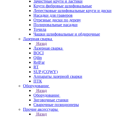
Зачистные круги и ластики
Круги фибровые шлифовальные
Лепестковые шлифовальные круги и диски
Насадки для граверов
Отрезные диски по дереву
Полировальные насадки
Точила
Чашки шлифовальные и обдирочные
Лазерная сварка
Назад
Лазерная сварка
BOCI
Qilin
RelFar
RT
SUP (CQWY)
Аппараты лазерной сварки
ПТК
Оборудование
Назад
Оборудование
Зиговочные станки
Сварочные позиционеры
Прочие аксессуары
Назад