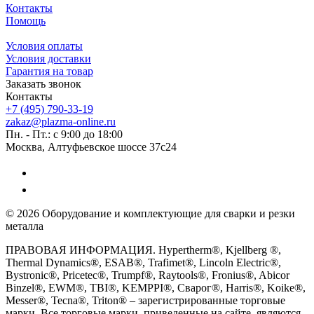
Контакты
Помощь
Условия оплаты
Условия доставки
Гарантия на товар
Заказать звонок
Контакты
+7 (495) 790-33-19
zakaz@plazma-online.ru
Пн. - Пт.: с 9:00 до 18:00
Москва, Алтуфьевское шоссе 37с24
© 2026 Оборудование и комплектующие для сварки и резки
металла
ПРАВОВАЯ ИНФОРМАЦИЯ. Hypertherm®, Kjellberg ®,
Thermal Dynamics®, ESAB®, Trafimet®, Lincoln Electric®,
Bystronic®, Pricetec®, Trumpf®, Raytools®, Fronius®, Abicor
Binzel®, EWM®, TBI®, KEMPPI®, Сварог®, Harris®, Koike®,
Messer®, Tecna®, Triton® – зарегистрированные торговые
марки. Все торговые марки, приведенные на сайте, являются