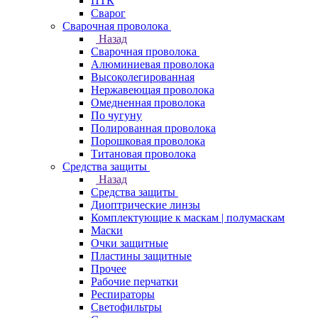
ПТК
Сварог
Сварочная проволока
Назад
Сварочная проволока
Алюминиевая проволока
Высоколегированная
Нержавеющая проволока
Омедненная проволока
По чугуну
Полированная проволока
Порошковая проволока
Титановая проволока
Средства защиты
Назад
Средства защиты
Диоптрические линзы
Комплектующие к маскам | полумаскам
Маски
Очки защитные
Пластины защитные
Прочее
Рабочие перчатки
Респираторы
Светофильтры