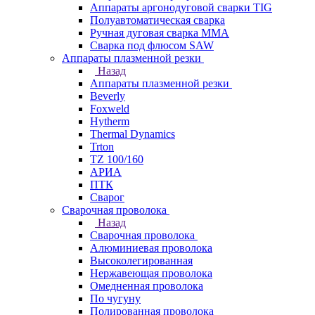
Аппараты аргонодуговой сварки TIG
Полуавтоматическая сварка
Ручная дуговая сварка MMA
Сварка под флюсом SAW
Аппараты плазменной резки
Назад
Аппараты плазменной резки
Beverly
Foxweld
Hytherm
Thermal Dynamics
Trton
TZ 100/160
АРИА
ПТК
Сварог
Сварочная проволока
Назад
Сварочная проволока
Алюминиевая проволока
Высоколегированная
Нержавеющая проволока
Омедненная проволока
По чугуну
Полированная проволока