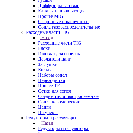
Гусаки
Диффузоры газовые
Каналы направляющие
Прочее MIG
Сварочные наконечники
Сопла газораспределительные
Расходные части TIG
Назад
Расходные части TIG
Блоки
Головки для горелок
Держатели цанг
Заглушки
Кольца
Наборы сопел
Переходники
Прочее TIG
Сетки для сопел
Соединители быстросъёмные
Сопла керамические
Цанги
Штуцеры
Редукторы и регуляторы
Назад
Редукторы и регуляторы