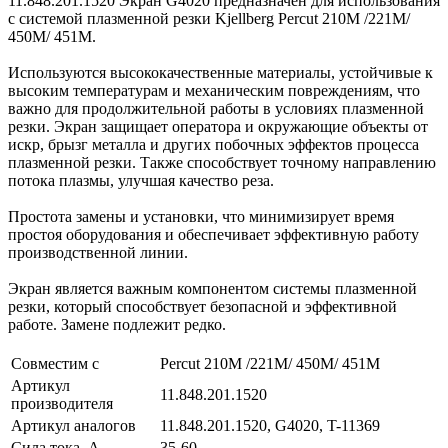
11.848.201.1520 Экран G4020 предназначен для использования
с системой плазменной резки Kjellberg Percut 210M /221M/
450M/ 451M.
Используются высококачественные материалы, устойчивые к
высоким температурам и механическим повреждениям, что
важно для продолжительной работы в условиях плазменной
резки. Экран защищает оператора и окружающие объекты от
искр, брызг металла и других побочных эффектов процесса
плазменной резки. Также способствует точному направлению
потока плазмы, улучшая качество реза.
Простота замены и установки, что минимизирует время
простоя оборудования и обеспечивает эффективную работу
производственной линии.
Экран является важным компонентом системы плазменной
резки, который способствует безопасной и эффективной
работе. Замене подлежит редко.
Совместим с
Percut 210M /221M/ 450M/ 451M
Артикул
11.848.201.1520
производителя
Артикул аналогов
11.848.201.1520, G4020, T-11369
Сила тока, А
35-60