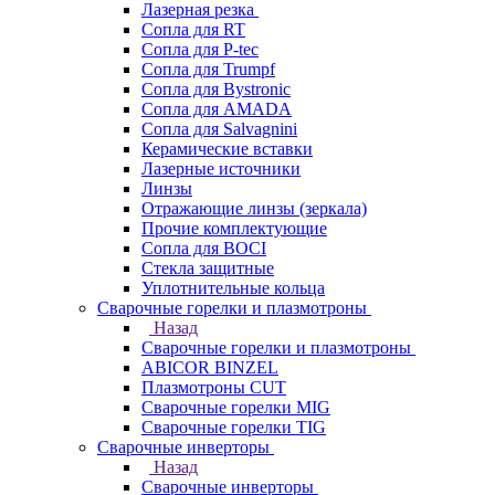
Лазерная резка
Сопла для RT
Сопла для P-tec
Сопла для Trumpf
Сопла для Bystronic
Сопла для AMADA
Сопла для Salvagnini
Керамические вставки
Лазерные источники
Линзы
Отражающие линзы (зеркала)
Прочие комплектующие
Сопла для BOCI
Стекла защитные
Уплотнительные кольца
Сварочные горелки и плазмотроны
Назад
Сварочные горелки и плазмотроны
ABICOR BINZEL
Плазмотроны CUT
Сварочные горелки MIG
Сварочные горелки TIG
Сварочные инверторы
Назад
Сварочные инверторы