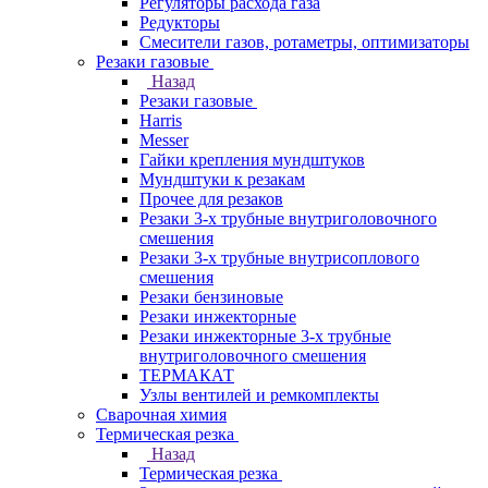
Регуляторы расхода газа
Редукторы
Смесители газов, ротаметры, оптимизаторы
Резаки газовые
Назад
Резаки газовые
Harris
Messer
Гайки крепления мундштуков
Мундштуки к резакам
Прочее для резаков
Резаки 3-х трубные внутриголовочного
смешения
Резаки 3-х трубные внутрисоплового
смешения
Резаки бензиновые
Резаки инжекторные
Резаки инжекторные 3-х трубные
внутриголовочного смешения
ТЕРМАКАТ
Узлы вентилей и ремкомплекты
Сварочная химия
Термическая резка
Назад
Термическая резка