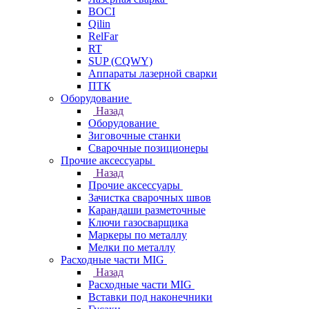
BOCI
Qilin
RelFar
RT
SUP (CQWY)
Аппараты лазерной сварки
ПТК
Оборудование
Назад
Оборудование
Зиговочные станки
Сварочные позиционеры
Прочие аксессуары
Назад
Прочие аксессуары
Зачистка сварочных швов
Карандаши разметочные
Ключи газосварщика
Маркеры по металлу
Мелки по металлу
Расходные части MIG
Назад
Расходные части MIG
Вставки под наконечники