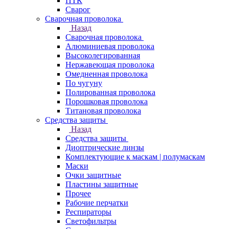
ПТК
Сварог
Сварочная проволока
Назад
Сварочная проволока
Алюминиевая проволока
Высоколегированная
Нержавеющая проволока
Омедненная проволока
По чугуну
Полированная проволока
Порошковая проволока
Титановая проволока
Средства защиты
Назад
Средства защиты
Диоптрические линзы
Комплектующие к маскам | полумаскам
Маски
Очки защитные
Пластины защитные
Прочее
Рабочие перчатки
Респираторы
Светофильтры