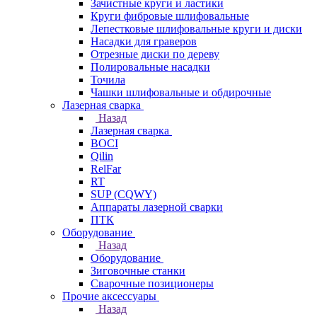
Зачистные круги и ластики
Круги фибровые шлифовальные
Лепестковые шлифовальные круги и диски
Насадки для граверов
Отрезные диски по дереву
Полировальные насадки
Точила
Чашки шлифовальные и обдирочные
Лазерная сварка
Назад
Лазерная сварка
BOCI
Qilin
RelFar
RT
SUP (CQWY)
Аппараты лазерной сварки
ПТК
Оборудование
Назад
Оборудование
Зиговочные станки
Сварочные позиционеры
Прочие аксессуары
Назад