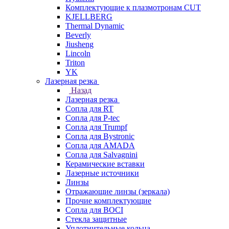
Комплектующие к плазмотронам CUT
KJELLBERG
Thermal Dynamic
Beverly
Jiusheng
Lincoln
Triton
YK
Лазерная резка
Назад
Лазерная резка
Сопла для RT
Сопла для P-tec
Сопла для Trumpf
Сопла для Bystronic
Сопла для AMADA
Сопла для Salvagnini
Керамические вставки
Лазерные источники
Линзы
Отражающие линзы (зеркала)
Прочие комплектующие
Сопла для BOCI
Стекла защитные
Уплотнительные кольца