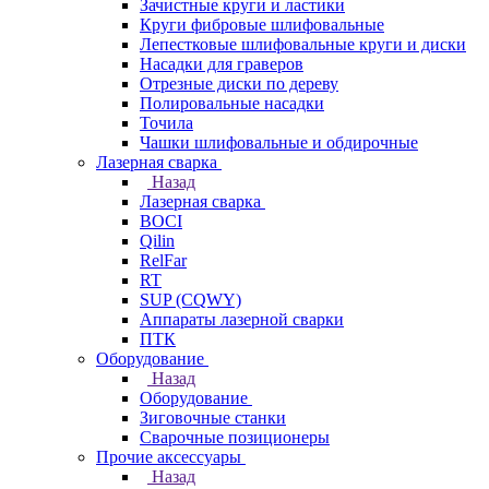
Зачистные круги и ластики
Круги фибровые шлифовальные
Лепестковые шлифовальные круги и диски
Насадки для граверов
Отрезные диски по дереву
Полировальные насадки
Точила
Чашки шлифовальные и обдирочные
Лазерная сварка
Назад
Лазерная сварка
BOCI
Qilin
RelFar
RT
SUP (CQWY)
Аппараты лазерной сварки
ПТК
Оборудование
Назад
Оборудование
Зиговочные станки
Сварочные позиционеры
Прочие аксессуары
Назад