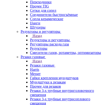
Переходники
Прочее TIG
Сетки для сопел
Соединители быстросъёмные
Сопла керамические
Цанги
Штуцеры
Редукторы и регуляторы
Назад
Редукторы и регуляторы
Регуляторы расхода газа
Редукторы
Смесители газов, ротаметры, оптимизаторы
Резаки газовые
Назад
Резаки газовые
Harris
Messer
Гайки крепления мундштуков
Мундштуки к резакам
Прочее для резаков
Резаки 3-х трубные внутриголовочного
смешения
Резаки 3-х трубные внутрисоплового
смешения