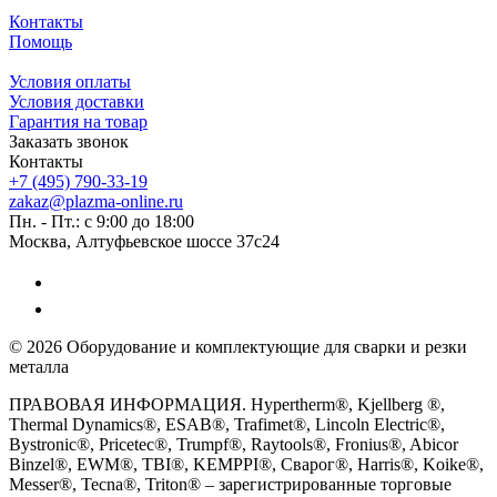
Контакты
Помощь
Условия оплаты
Условия доставки
Гарантия на товар
Заказать звонок
Контакты
+7 (495) 790-33-19
zakaz@plazma-online.ru
Пн. - Пт.: с 9:00 до 18:00
Москва, Алтуфьевское шоссе 37с24
© 2026 Оборудование и комплектующие для сварки и резки
металла
ПРАВОВАЯ ИНФОРМАЦИЯ. Hypertherm®, Kjellberg ®,
Thermal Dynamics®, ESAB®, Trafimet®, Lincoln Electric®,
Bystronic®, Pricetec®, Trumpf®, Raytools®, Fronius®, Abicor
Binzel®, EWM®, TBI®, KEMPPI®, Сварог®, Harris®, Koike®,
Messer®, Tecna®, Triton® – зарегистрированные торговые