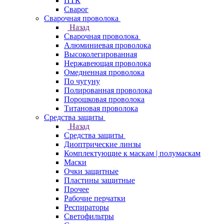
ПТК
Сварог
Сварочная проволока
Назад
Сварочная проволока
Алюминиевая проволока
Высоколегированная
Нержавеющая проволока
Омедненная проволока
По чугуну
Полированная проволока
Порошковая проволока
Титановая проволока
Средства защиты
Назад
Средства защиты
Диоптрические линзы
Комплектующие к маскам | полумаскам
Маски
Очки защитные
Пластины защитные
Прочее
Рабочие перчатки
Респираторы
Светофильтры