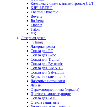
Комплектующие к плазмотронам CUT
KJELLBERG
Thermal Dynamic
Beverly
Jiusheng
Lincoln
Triton
YK
Лазерная резка
Назад
Лазерная резка
Сопла для RT
Сопла для P-tec
Сопла для Trumpf
Сопла для Bystronic
Сопла для AMADA
Сопла для Salvagnini
Керамические вставки
Лазерные источники
Линзы
Отражающие линзы (зеркала)
Прочие комплектующие
Сопла для BOCI
Стекла защитные
Уплотнительные кольца