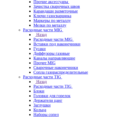
Прочие аксессуары
Зачистка сварочных швов
Карандаши разметочные
Ключи газосварщика
Маркеры по металлу
Мелки по металлу
Расходные части MIG
Назад
Расходные части MIG
Вставки под наконечники
Гусаки
Диффузоры газовые
Каналы направляющие
Прочее MIG
Сварочные наконечники
Сопла газораспределительные
Расходные части TIG
Назад
Расходные части TIG
Блоки
Головки для горелок
Держатели цанг
Заглушки
Кольца
Наборы сопел