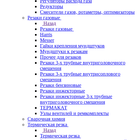
Регуляторы расхода газа
Редукторы
Смесители газов, ротаметры, оптимизаторы
Резаки газовые
Назад
Резаки газовые
Harris
Messer
Гайки крепления мундштуков
Мундштуки к резакам
Прочее для резаков
Резаки 3-х трубные внутриголовочного
смешения
Резаки 3-х трубные внутрисоплового
смешения
Резаки бензиновые
Резаки инжекторные
Резаки инжекторные 3-х трубные
внутриголовочного смешения
ТЕРМАКАТ
Узлы вентилей и ремкомплекты
Сварочная химия
Термическая резка
Назад
Термическая резка