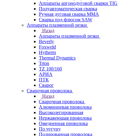
Аппараты аргонодуговой сварки TIG
Полуавтоматическая сварка
Ручная дуговая сварка MMA
Сварка под флюсом SAW
Аппараты плазменной резки
Назад
Аппараты плазменной резки
Beverly
Foxweld
Hytherm
Thermal Dynamics
Trton
TZ 100/160
АРИА
ПТК
Сварог
Сварочная проволока
Назад
Сварочная проволока
Алюминиевая проволока
Высоколегированная
Нержавеющая проволока
Омедненная проволока
По чугуну
Полированная проволока