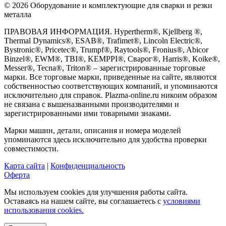
© 2026 Оборудование и комплектующие для сварки и резки
металла
ПРАВОВАЯ ИНФОРМАЦИЯ. Hypertherm®, Kjellberg ®,
Thermal Dynamics®, ESAB®, Trafimet®, Lincoln Electric®,
Bystronic®, Pricetec®, Trumpf®, Raytools®, Fronius®, Abicor
Binzel®, EWM®, TBI®, KEMPPI®, Сварог®, Harris®, Koike®,
Messer®, Tecna®, Triton® – зарегистрированные торговые
марки. Все торговые марки, приведенные на сайте, являются
собственностью соответствующих компаний, и упоминаются
исключительно для справок. Plazma-online.ru никоим образом
не связана с вышеназванными производителями и
зарегистрированными ими товарными знаками.
Марки машин, детали, описания и номера моделей
упоминаются здесь исключительно для удобства проверки
совместимости.
Карта сайта
|
Конфиденциальность
Оферта
Мы используем cookies для улучшения работы сайта.
Оставаясь на нашем сайте, вы соглашаетесь с
условиями
использования cookies.