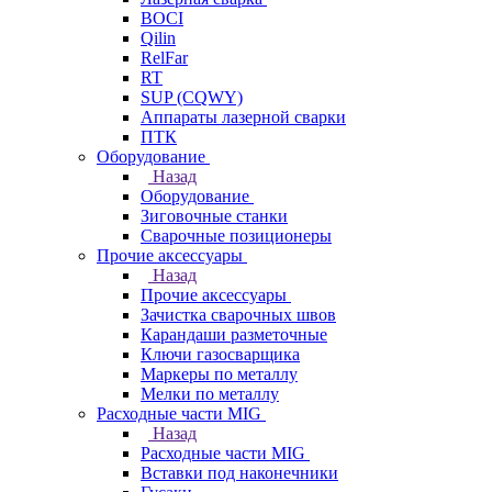
BOCI
Qilin
RelFar
RT
SUP (CQWY)
Аппараты лазерной сварки
ПТК
Оборудование
Назад
Оборудование
Зиговочные станки
Сварочные позиционеры
Прочие аксессуары
Назад
Прочие аксессуары
Зачистка сварочных швов
Карандаши разметочные
Ключи газосварщика
Маркеры по металлу
Мелки по металлу
Расходные части MIG
Назад
Расходные части MIG
Вставки под наконечники