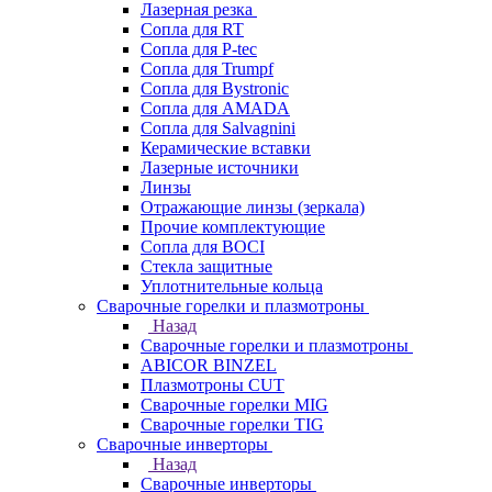
Лазерная резка
Сопла для RT
Сопла для P-tec
Сопла для Trumpf
Сопла для Bystronic
Сопла для AMADA
Сопла для Salvagnini
Керамические вставки
Лазерные источники
Линзы
Отражающие линзы (зеркала)
Прочие комплектующие
Сопла для BOCI
Стекла защитные
Уплотнительные кольца
Сварочные горелки и плазмотроны
Назад
Сварочные горелки и плазмотроны
ABICOR BINZEL
Плазмотроны CUT
Сварочные горелки MIG
Сварочные горелки TIG
Сварочные инверторы
Назад
Сварочные инверторы