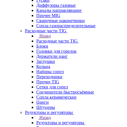
Гусаки
Диффузоры газовые
Каналы направляющие
Прочее MIG
Сварочные наконечники
Сопла газораспределительные
Расходные части TIG
Назад
Расходные части TIG
Блоки
Головки для горелок
Держатели цанг
Заглушки
Кольца
Наборы сопел
Переходники
Прочее TIG
Сетки для сопел
Соединители быстросъёмные
Сопла керамические
Цанги
Штуцеры
Редукторы и регуляторы
Назад
Редукторы и регуляторы