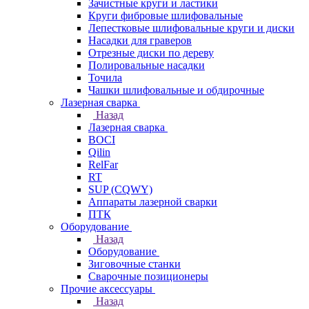
Зачистные круги и ластики
Круги фибровые шлифовальные
Лепестковые шлифовальные круги и диски
Насадки для граверов
Отрезные диски по дереву
Полировальные насадки
Точила
Чашки шлифовальные и обдирочные
Лазерная сварка
Назад
Лазерная сварка
BOCI
Qilin
RelFar
RT
SUP (CQWY)
Аппараты лазерной сварки
ПТК
Оборудование
Назад
Оборудование
Зиговочные станки
Сварочные позиционеры
Прочие аксессуары
Назад