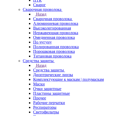
ПТК
Сварог
Сварочная проволока
Назад
Сварочная проволока
Алюминиевая проволока
Высоколегированная
Нержавеющая проволока
Омедненная проволока
По чугуну
Полированная проволока
Порошковая проволока
Титановая проволока
Средства защиты
Назад
Средства защиты
Диоптрические линзы
Комплектующие к маскам | полумаскам
Маски
Очки защитные
Пластины защитные
Прочее
Рабочие перчатки
Респираторы
Светофильтры