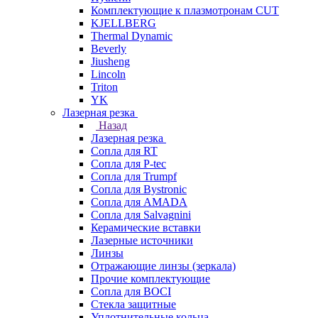
Комплектующие к плазмотронам CUT
KJELLBERG
Thermal Dynamic
Beverly
Jiusheng
Lincoln
Triton
YK
Лазерная резка
Назад
Лазерная резка
Сопла для RT
Сопла для P-tec
Сопла для Trumpf
Сопла для Bystronic
Сопла для AMADA
Сопла для Salvagnini
Керамические вставки
Лазерные источники
Линзы
Отражающие линзы (зеркала)
Прочие комплектующие
Сопла для BOCI
Стекла защитные
Уплотнительные кольца