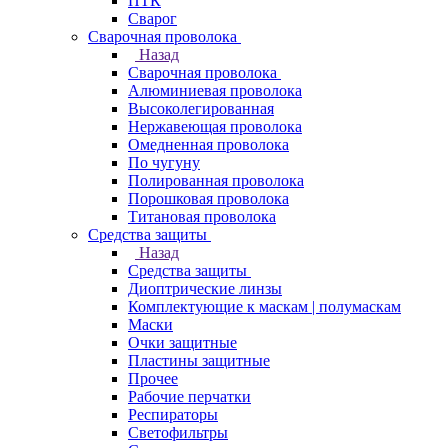
ПТК
Сварог
Сварочная проволока
Назад
Сварочная проволока
Алюминиевая проволока
Высоколегированная
Нержавеющая проволока
Омедненная проволока
По чугуну
Полированная проволока
Порошковая проволока
Титановая проволока
Средства защиты
Назад
Средства защиты
Диоптрические линзы
Комплектующие к маскам | полумаскам
Маски
Очки защитные
Пластины защитные
Прочее
Рабочие перчатки
Респираторы
Светофильтры