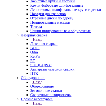
Зачистные круги и ластики
Круги фибровые шлифовальные
Лепестковые шлифовальные круги и диски
Насадки для граверов
Отрезные диски по дереву
Полировальные насадки
Точила
Чашки шлифовальные и обдирочные
Лазерная сварка
Назад
Лазерная сварка
BOCI
Qilin
RelFar
RT
SUP (CQWY)
Аппараты лазерной сварки
ПТК
Оборудование
Назад
Оборудование
Зиговочные станки
Сварочные позиционеры
Прочие аксессуары
Назад