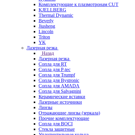
Комплектующие к плазмотронам CUT
KJELLBERG
Thermal Dynamic
Beverly
Jiusheng
Lincoln
Triton
YK
Лазерная резка
Назад
Лазерная резка
Сопла для RT
Сопла для P-tec
Сопла для Trumpf
Сопла для Bystronic
Сопла для AMADA
Сопла для Salvagnini
Керамические вставки
Лазерные источники
Линзы
Отражающие линзы (зеркала)
Прочие комплектующие
Сопла для BOCI
Стекла защитные
Уплотнительные кольца