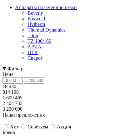
Аппараты плазменной резки
Beverly
Foxweld
Hytherm
Thermal Dynamics
Trton
TZ 100/160
АРИА
ПТК
Сварог
Фильтр
Цена
18 930
814 198
1 609 465
2 404 733
3 200 000
Наши предложения
Хит
Советуем
Акция
Бренд