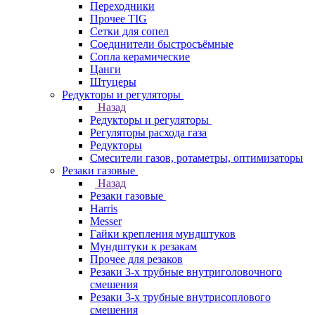
Переходники
Прочее TIG
Сетки для сопел
Соединители быстросъёмные
Сопла керамические
Цанги
Штуцеры
Редукторы и регуляторы
Назад
Редукторы и регуляторы
Регуляторы расхода газа
Редукторы
Смесители газов, ротаметры, оптимизаторы
Резаки газовые
Назад
Резаки газовые
Harris
Messer
Гайки крепления мундштуков
Мундштуки к резакам
Прочее для резаков
Резаки 3-х трубные внутриголовочного
смешения
Резаки 3-х трубные внутрисоплового
смешения