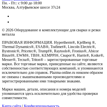
Пн. - Пт.: с 9:00 до 18:00
Москва, Алтуфьевское шоссе 37с24
© 2026 Оборудование и комплектующие для сварки и резки
металла
ПРАВОВАЯ ИНФОРМАЦИЯ. Hypertherm®, Kjellberg ®,
Thermal Dynamics®, ESAB®, Trafimet®, Lincoln Electric®,
Bystronic®, Pricetec®, Trumpf®, Raytools®, Fronius®, Abicor
Binzel®, EWM®, TBI®, KEMPPI®, Сварог®, Harris®, Koike®,
Messer®, Tecna®, Triton® – зарегистрированные торговые
марки. Все торговые марки, приведенные на сайте, являются
собственностью соответствующих компаний, и упоминаются
исключительно для справок. Plazma-online.ru никоим образом
не связана с вышеназванными производителями и
зарегистрированными ими товарными знаками.
Марки машин, детали, описания и номера моделей
упоминаются здесь исключительно для удобства проверки
совместимости.
Карта сайта
|
Конфиденциальность