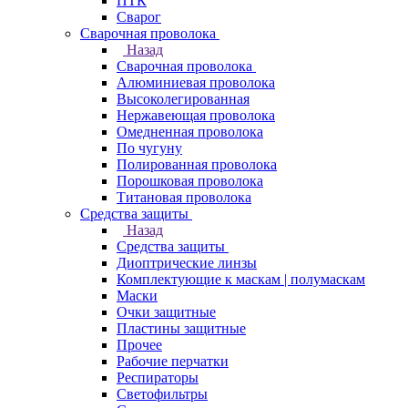
ПТК
Сварог
Сварочная проволока
Назад
Сварочная проволока
Алюминиевая проволока
Высоколегированная
Нержавеющая проволока
Омедненная проволока
По чугуну
Полированная проволока
Порошковая проволока
Титановая проволока
Средства защиты
Назад
Средства защиты
Диоптрические линзы
Комплектующие к маскам | полумаскам
Маски
Очки защитные
Пластины защитные
Прочее
Рабочие перчатки
Респираторы
Светофильтры