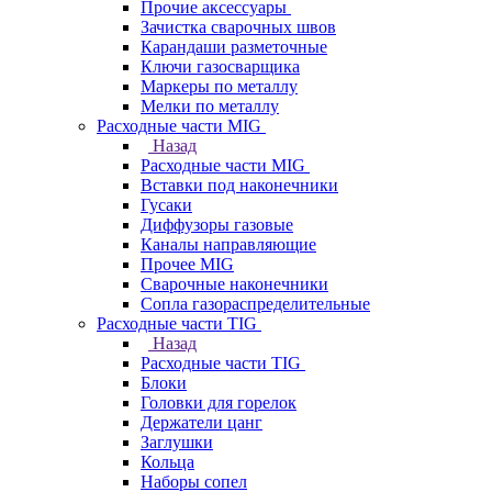
Прочие аксессуары
Зачистка сварочных швов
Карандаши разметочные
Ключи газосварщика
Маркеры по металлу
Мелки по металлу
Расходные части MIG
Назад
Расходные части MIG
Вставки под наконечники
Гусаки
Диффузоры газовые
Каналы направляющие
Прочее MIG
Сварочные наконечники
Сопла газораспределительные
Расходные части TIG
Назад
Расходные части TIG
Блоки
Головки для горелок
Держатели цанг
Заглушки
Кольца
Наборы сопел