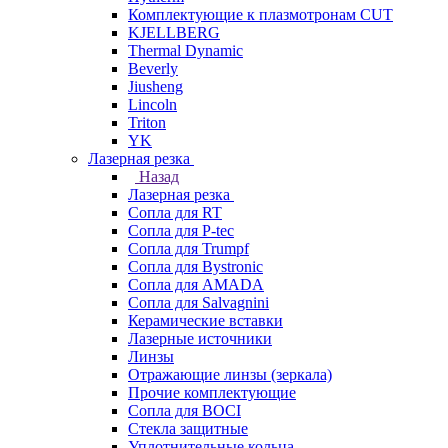
Комплектующие к плазмотронам CUT
KJELLBERG
Thermal Dynamic
Beverly
Jiusheng
Lincoln
Triton
YK
Лазерная резка
Назад
Лазерная резка
Сопла для RT
Сопла для P-tec
Сопла для Trumpf
Сопла для Bystronic
Сопла для AMADA
Сопла для Salvagnini
Керамические вставки
Лазерные источники
Линзы
Отражающие линзы (зеркала)
Прочие комплектующие
Сопла для BOCI
Стекла защитные
Уплотнительные кольца