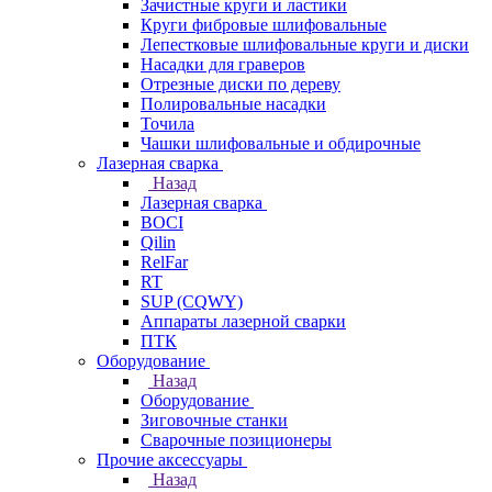
Зачистные круги и ластики
Круги фибровые шлифовальные
Лепестковые шлифовальные круги и диски
Насадки для граверов
Отрезные диски по дереву
Полировальные насадки
Точила
Чашки шлифовальные и обдирочные
Лазерная сварка
Назад
Лазерная сварка
BOCI
Qilin
RelFar
RT
SUP (CQWY)
Аппараты лазерной сварки
ПТК
Оборудование
Назад
Оборудование
Зиговочные станки
Сварочные позиционеры
Прочие аксессуары
Назад