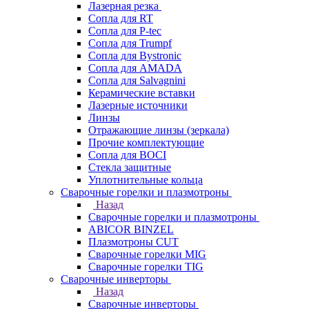
Лазерная резка
Сопла для RT
Сопла для P-tec
Сопла для Trumpf
Сопла для Bystronic
Сопла для AMADA
Сопла для Salvagnini
Керамические вставки
Лазерные источники
Линзы
Отражающие линзы (зеркала)
Прочие комплектующие
Сопла для BOCI
Стекла защитные
Уплотнительные кольца
Сварочные горелки и плазмотроны
Назад
Сварочные горелки и плазмотроны
ABICOR BINZEL
Плазмотроны CUT
Сварочные горелки MIG
Сварочные горелки TIG
Сварочные инверторы
Назад
Сварочные инверторы