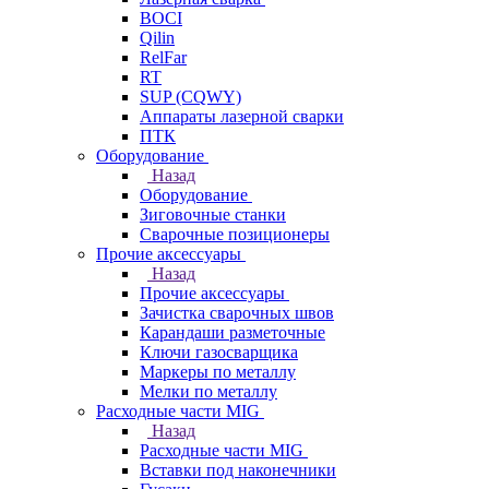
BOCI
Qilin
RelFar
RT
SUP (CQWY)
Аппараты лазерной сварки
ПТК
Оборудование
Назад
Оборудование
Зиговочные станки
Сварочные позиционеры
Прочие аксессуары
Назад
Прочие аксессуары
Зачистка сварочных швов
Карандаши разметочные
Ключи газосварщика
Маркеры по металлу
Мелки по металлу
Расходные части MIG
Назад
Расходные части MIG
Вставки под наконечники