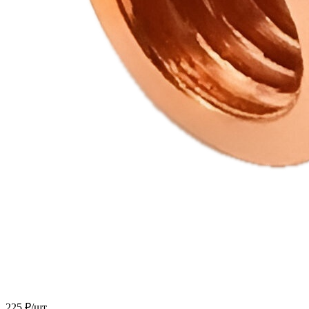
225 ₽/
шт