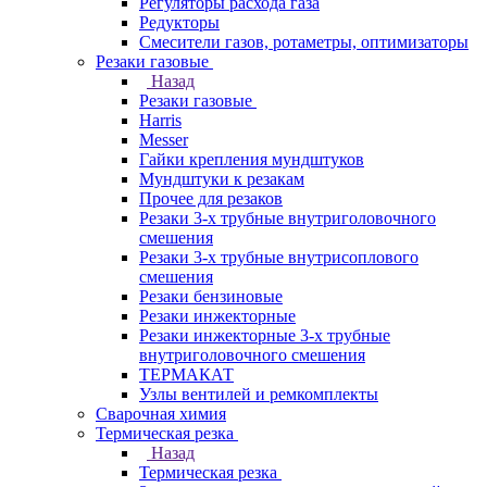
Регуляторы расхода газа
Редукторы
Смесители газов, ротаметры, оптимизаторы
Резаки газовые
Назад
Резаки газовые
Harris
Messer
Гайки крепления мундштуков
Мундштуки к резакам
Прочее для резаков
Резаки 3-х трубные внутриголовочного
смешения
Резаки 3-х трубные внутрисоплового
смешения
Резаки бензиновые
Резаки инжекторные
Резаки инжекторные 3-х трубные
внутриголовочного смешения
ТЕРМАКАТ
Узлы вентилей и ремкомплекты
Сварочная химия
Термическая резка
Назад
Термическая резка