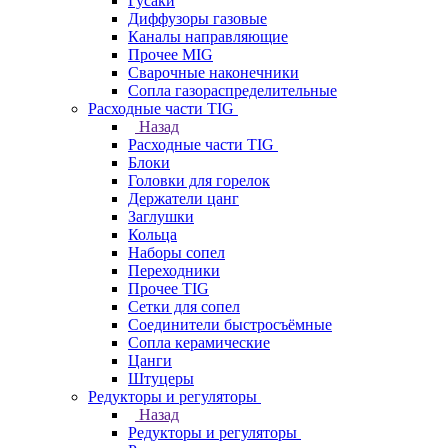
Гусаки
Диффузоры газовые
Каналы направляющие
Прочее MIG
Сварочные наконечники
Сопла газораспределительные
Расходные части TIG
Назад
Расходные части TIG
Блоки
Головки для горелок
Держатели цанг
Заглушки
Кольца
Наборы сопел
Переходники
Прочее TIG
Сетки для сопел
Соединители быстросъёмные
Сопла керамические
Цанги
Штуцеры
Редукторы и регуляторы
Назад
Редукторы и регуляторы