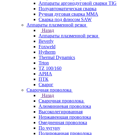
Аппараты аргонодуговой сварки TIG
Полуавтоматическая сварка
Ручная дуговая сварка MMA
Сварка под флюсом SAW
Аппараты плазменной резки
Назад
Аппараты плазменной резки
Beverly
Foxweld
Hytherm
Thermal Dynamics
Trton
TZ 100/160
АРИА
ПТК
Сварог
Сварочная проволока
Назад
Сварочная проволока
Алюминиевая проволока
Высоколегированная
Нержавеющая проволока
Омедненная проволока
По чугуну
Полированная проволока