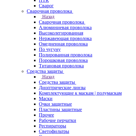
ПТК
Сварог
Сварочная проволока
Назад
Сварочная проволока
Алюминиевая проволока
Высоколегированная
Нержавеющая проволока
Омедненная проволока
По чугуну
Полированная проволока
Порошковая проволока
Титановая проволока
Средства защиты
Назад
Средства защиты
Диоптрические линзы
Комплектующие к маскам | полумаскам
Маски
Очки защитные
Пластины защитные
Прочее
Рабочие перчатки
Респираторы
Светофильтры