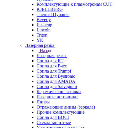
Комплектующие к плазмотронам CUT
KJELLBERG
Thermal Dynamic
Beverly
Jiusheng
Lincoln
Triton
YK
Лазерная резка
Назад
Лазерная резка
Сопла для RT
Сопла для P-tec
Сопла для Trumpf
Сопла для Bystronic
Сопла для AMADA
Сопла для Salvagnini
Керамические вставки
Лазерные источники
Линзы
Отражающие линзы (зеркала)
Прочие комплектующие
Сопла для BOCI
Стекла защитные
Уплотнительные кольца