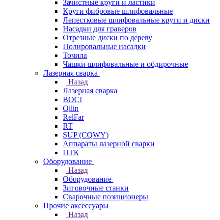
Зачистные круги и ластики
Круги фибровые шлифовальные
Лепестковые шлифовальные круги и диски
Насадки для граверов
Отрезные диски по дереву
Полировальные насадки
Точила
Чашки шлифовальные и обдирочные
Лазерная сварка
Назад
Лазерная сварка
BOCI
Qilin
RelFar
RT
SUP (CQWY)
Аппараты лазерной сварки
ПТК
Оборудование
Назад
Оборудование
Зиговочные станки
Сварочные позиционеры
Прочие аксессуары
Назад