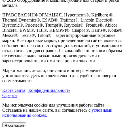
© 2026 Оборудование и комплектующие для сварки и резки
металла
ПРАВОВАЯ ИНФОРМАЦИЯ. Hypertherm®, Kjellberg ®,
Thermal Dynamics®, ESAB®, Trafimet®, Lincoln Electric®,
Bystronic®, Pricetec®, Trumpf®, Raytools®, Fronius®, Abicor
Binzel®, EWM®, TBI®, KEMPPI®, Сварог®, Harris®, Koike®,
Messer®, Tecna®, Triton® – зарегистрированные торговые
марки. Все торговые марки, приведенные на сайте, являются
собственностью соответствующих компаний, и упоминаются
исключительно для справок. Plazma-online.ru никоим образом
не связана с вышеназванными производителями и
зарегистрированными ими товарными знаками.
Марки машин, детали, описания и номера моделей
упоминаются здесь исключительно для удобства проверки
совместимости.
Карта сайта
|
Конфиденциальность
Оферта
Мы используем cookies для улучшения работы сайта.
Оставаясь на нашем сайте, вы соглашаетесь с
условиями
использования cookies.
Я согласен