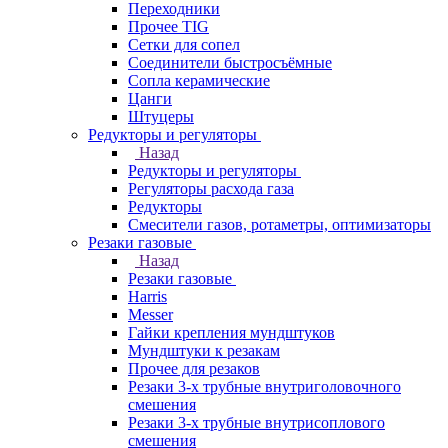
Переходники
Прочее TIG
Сетки для сопел
Соединители быстросъёмные
Сопла керамические
Цанги
Штуцеры
Редукторы и регуляторы
Назад
Редукторы и регуляторы
Регуляторы расхода газа
Редукторы
Смесители газов, ротаметры, оптимизаторы
Резаки газовые
Назад
Резаки газовые
Harris
Messer
Гайки крепления мундштуков
Мундштуки к резакам
Прочее для резаков
Резаки 3-х трубные внутриголовочного
смешения
Резаки 3-х трубные внутрисоплового
смешения