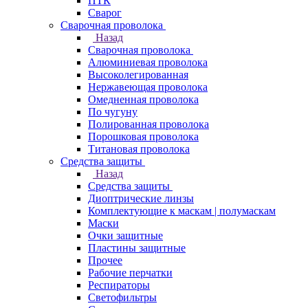
ПТК
Сварог
Сварочная проволока
Назад
Сварочная проволока
Алюминиевая проволока
Высоколегированная
Нержавеющая проволока
Омедненная проволока
По чугуну
Полированная проволока
Порошковая проволока
Титановая проволока
Средства защиты
Назад
Средства защиты
Диоптрические линзы
Комплектующие к маскам | полумаскам
Маски
Очки защитные
Пластины защитные
Прочее
Рабочие перчатки
Респираторы
Светофильтры