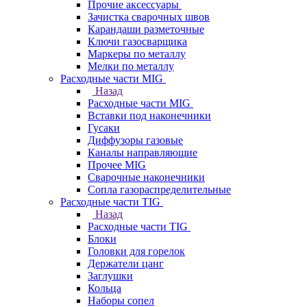
Прочие аксессуары
Зачистка сварочных швов
Карандаши разметочные
Ключи газосварщика
Маркеры по металлу
Мелки по металлу
Расходные части MIG
Назад
Расходные части MIG
Вставки под наконечники
Гусаки
Диффузоры газовые
Каналы направляющие
Прочее MIG
Сварочные наконечники
Сопла газораспределительные
Расходные части TIG
Назад
Расходные части TIG
Блоки
Головки для горелок
Держатели цанг
Заглушки
Кольца
Наборы сопел