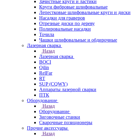
Зачистные круги и ластики
Круги фибровые шлифовальные
Лепестковые шлифовальные круги и диски
Насадки для граверов
Отрезные диски по дереву
Полировальные насадки
Точила
Чашки шлифовальные и обдирочные
Лазерная сварка
Назад
Лазерная сварка
BOCI
Qilin
RelFar
RT
SUP (CQWY)
Аппараты лазерной сварки
ПТК
Оборудование
Назад
Оборудование
Зиговочные станки
Сварочные позиционеры
Прочие аксессуары
Назад