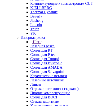
Комплектующие к плазмотронам CUT
KJELLBERG
Thermal Dynamic
Beverly
Jiusheng
Lincoln
Triton
YK
Лазерная резка
Назад
Лазерная резка
Сопла для RT
Сопла для P-tec
Сопла для Trumpf
Сопла для Bystronic
Сопла для AMADA
Сопла для Salvagnini
Керамические вставки
Лазерные источники
Линзы
Отражающие линзы (зеркала)
Прочие комплектующие
Сопла для BOCI
Стекла защитные
Уплотнительные кольца