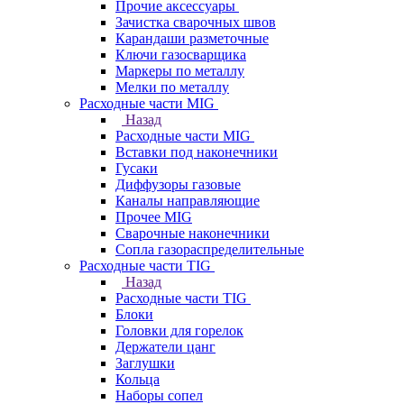
Прочие аксессуары
Зачистка сварочных швов
Карандаши разметочные
Ключи газосварщика
Маркеры по металлу
Мелки по металлу
Расходные части MIG
Назад
Расходные части MIG
Вставки под наконечники
Гусаки
Диффузоры газовые
Каналы направляющие
Прочее MIG
Сварочные наконечники
Сопла газораспределительные
Расходные части TIG
Назад
Расходные части TIG
Блоки
Головки для горелок
Держатели цанг
Заглушки
Кольца
Наборы сопел