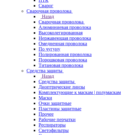
ПТК
Сварог
Сварочная проволока
Назад
Сварочная проволока
Алюминиевая проволока
Высоколегированная
Нержавеющая проволока
Омедненная проволока
По чугуну
Полированная проволока
Порошковая проволока
Титановая проволока
Средства защиты
Назад
Средства защиты
Диоптрические линзы
Комплектующие к маскам | полумаскам
Маски
Очки защитные
Пластины защитные
Прочее
Рабочие перчатки
Респираторы
Светофильтры