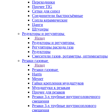
Переходники
Прочее TIG
Сетки для сопел
Соединители быстросъёмные
Сопла керамические
Цанги
Штуцеры
Редукторы и регуляторы
Назад
Редукторы и регуляторы
Регуляторы расхода газа
Редукторы
Смесители газов, ротаметры, оптимизаторы
Резаки газовые
Назад
Резаки газовые
Harris
Messer
Гайки крепления мундштуков
Мундштуки к резакам
Прочее для резаков
Резаки 3-х трубные внутриголовочного
смешения
Резаки 3-х трубные внутрисоплового
смешения