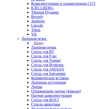
Комплектующие к плазмотронам CUT
KJELLBERG
Thermal Dynamic
Beverly
Jiusheng
Lincoln
Triton
YK
Лазерная резка
Назад
Лазерная резка
Сопла для RT
Сопла для P-tec
Сопла для Trumpf
Сопла для Bystronic
Сопла для AMADA
Сопла для Salvagnini
Керамические вставки
Лазерные источники
Линзы
Отражающие линзы (зеркала)
Прочие комплектующие
Сопла для BOCI
Стекла защитные
Уплотнительные кольца