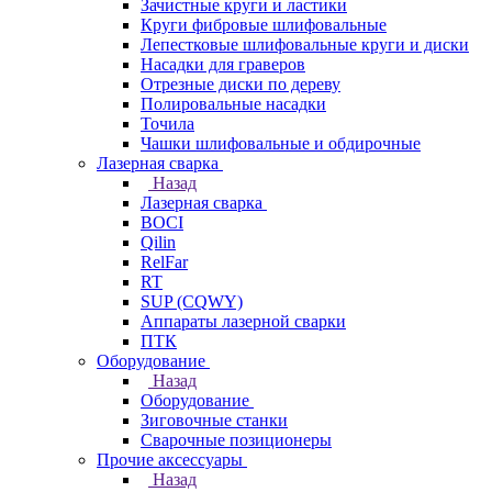
Зачистные круги и ластики
Круги фибровые шлифовальные
Лепестковые шлифовальные круги и диски
Насадки для граверов
Отрезные диски по дереву
Полировальные насадки
Точила
Чашки шлифовальные и обдирочные
Лазерная сварка
Назад
Лазерная сварка
BOCI
Qilin
RelFar
RT
SUP (CQWY)
Аппараты лазерной сварки
ПТК
Оборудование
Назад
Оборудование
Зиговочные станки
Сварочные позиционеры
Прочие аксессуары
Назад