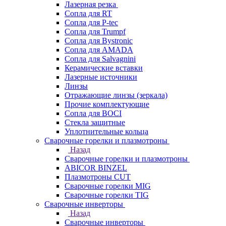
Лазерная резка
Сопла для RT
Сопла для P-tec
Сопла для Trumpf
Сопла для Bystronic
Сопла для AMADA
Сопла для Salvagnini
Керамические вставки
Лазерные источники
Линзы
Отражающие линзы (зеркала)
Прочие комплектующие
Сопла для BOCI
Стекла защитные
Уплотнительные кольца
Сварочные горелки и плазмотроны
Назад
Сварочные горелки и плазмотроны
ABICOR BINZEL
Плазмотроны CUT
Сварочные горелки MIG
Сварочные горелки TIG
Сварочные инверторы
Назад
Сварочные инверторы