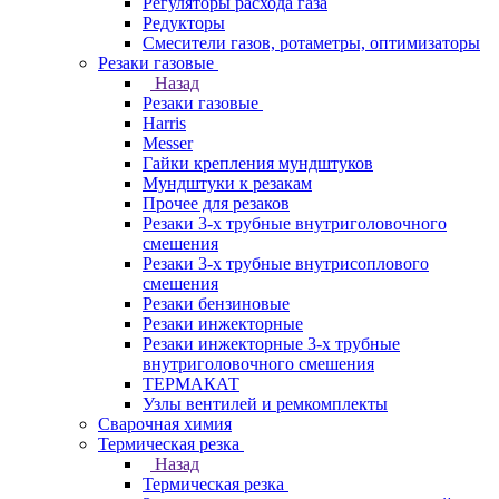
Регуляторы расхода газа
Редукторы
Смесители газов, ротаметры, оптимизаторы
Резаки газовые
Назад
Резаки газовые
Harris
Messer
Гайки крепления мундштуков
Мундштуки к резакам
Прочее для резаков
Резаки 3-х трубные внутриголовочного
смешения
Резаки 3-х трубные внутрисоплового
смешения
Резаки бензиновые
Резаки инжекторные
Резаки инжекторные 3-х трубные
внутриголовочного смешения
ТЕРМАКАТ
Узлы вентилей и ремкомплекты
Сварочная химия
Термическая резка
Назад
Термическая резка