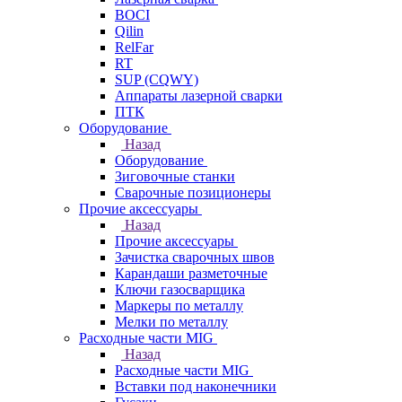
BOCI
Qilin
RelFar
RT
SUP (CQWY)
Аппараты лазерной сварки
ПТК
Оборудование
Назад
Оборудование
Зиговочные станки
Сварочные позиционеры
Прочие аксессуары
Назад
Прочие аксессуары
Зачистка сварочных швов
Карандаши разметочные
Ключи газосварщика
Маркеры по металлу
Мелки по металлу
Расходные части MIG
Назад
Расходные части MIG
Вставки под наконечники