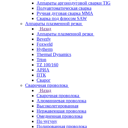
Аппараты аргонодуговой сварки TIG
Полуавтоматическая сварка
Ручная дуговая сварка MMA
Сварка под флюсом SAW
Аппараты плазменной резки
Назад
Аппараты плазменной резки
Beverly
Foxweld
Hytherm
Thermal Dynamics
Trton
TZ 100/160
АРИА
ПТК
Сварог
Сварочная проволока
Назад
Сварочная проволока
Алюминиевая проволока
Высоколегированная
Нержавеющая проволока
Омедненная проволока
По чугуну
Полированная проволока