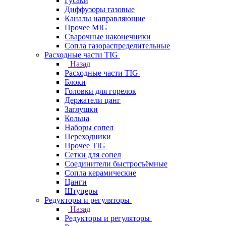
Гусаки
Диффузоры газовые
Каналы направляющие
Прочее MIG
Сварочные наконечники
Сопла газораспределительные
Расходные части TIG
Назад
Расходные части TIG
Блоки
Головки для горелок
Держатели цанг
Заглушки
Кольца
Наборы сопел
Переходники
Прочее TIG
Сетки для сопел
Соединители быстросъёмные
Сопла керамические
Цанги
Штуцеры
Редукторы и регуляторы
Назад
Редукторы и регуляторы