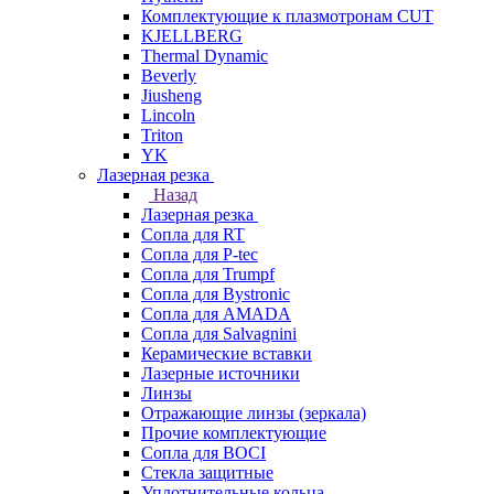
Комплектующие к плазмотронам CUT
KJELLBERG
Thermal Dynamic
Beverly
Jiusheng
Lincoln
Triton
YK
Лазерная резка
Назад
Лазерная резка
Сопла для RT
Сопла для P-tec
Сопла для Trumpf
Сопла для Bystronic
Сопла для AMADA
Сопла для Salvagnini
Керамические вставки
Лазерные источники
Линзы
Отражающие линзы (зеркала)
Прочие комплектующие
Сопла для BOCI
Стекла защитные
Уплотнительные кольца