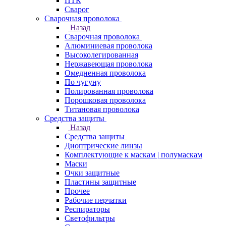
ПТК
Сварог
Сварочная проволока
Назад
Сварочная проволока
Алюминиевая проволока
Высоколегированная
Нержавеющая проволока
Омедненная проволока
По чугуну
Полированная проволока
Порошковая проволока
Титановая проволока
Средства защиты
Назад
Средства защиты
Диоптрические линзы
Комплектующие к маскам | полумаскам
Маски
Очки защитные
Пластины защитные
Прочее
Рабочие перчатки
Респираторы
Светофильтры