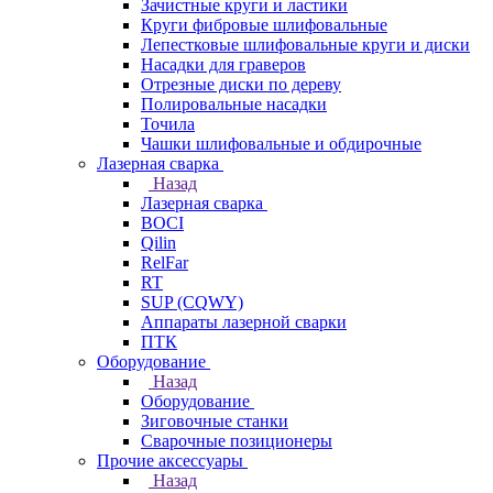
Зачистные круги и ластики
Круги фибровые шлифовальные
Лепестковые шлифовальные круги и диски
Насадки для граверов
Отрезные диски по дереву
Полировальные насадки
Точила
Чашки шлифовальные и обдирочные
Лазерная сварка
Назад
Лазерная сварка
BOCI
Qilin
RelFar
RT
SUP (CQWY)
Аппараты лазерной сварки
ПТК
Оборудование
Назад
Оборудование
Зиговочные станки
Сварочные позиционеры
Прочие аксессуары
Назад