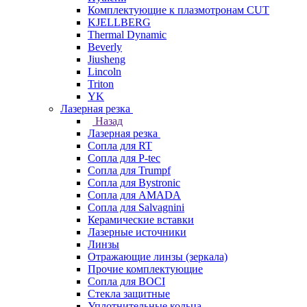
Комплектующие к плазмотронам CUT
KJELLBERG
Thermal Dynamic
Beverly
Jiusheng
Lincoln
Triton
YK
Лазерная резка
Назад
Лазерная резка
Сопла для RT
Сопла для P-tec
Сопла для Trumpf
Сопла для Bystronic
Сопла для AMADA
Сопла для Salvagnini
Керамические вставки
Лазерные источники
Линзы
Отражающие линзы (зеркала)
Прочие комплектующие
Сопла для BOCI
Стекла защитные
Уплотнительные кольца