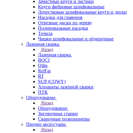
Зачистные круги и ластики
Круги фибровые шлифовальные
Лепестковые шлифовальные круги и диски
Насадки для граверов
Отрезные диски по дереву
Полировальные насадки
Точила
Чашки шлифовальные и обдирочные
Лазерная сварка
Назад
Лазерная сварка
BOCI
Qilin
RelFar
RT
SUP (CQWY)
Аппараты лазерной сварки
ПТК
Оборудование
Назад
Оборудование
Зиговочные станки
Сварочные позиционеры
Прочие аксессуары
Назад