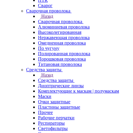
ПТК
Сварог
Сварочная проволока
Назад
Сварочная проволока
Алюминиевая проволока
Высоколегированная
Нержавеющая проволока
Омедненная проволока
По чугуну
Полированная проволока
Порошковая проволока
Титановая проволока
Средства защиты
Назад
Средства защиты
Диоптрические линзы
Комплектующие к маскам | полумаскам
Маски
Очки защитные
Пластины защитные
Прочее
Рабочие перчатки
Респираторы
Светофильтры