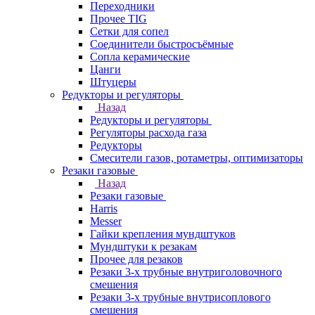
Переходники
Прочее TIG
Сетки для сопел
Соединители быстросъёмные
Сопла керамические
Цанги
Штуцеры
Редукторы и регуляторы
Назад
Редукторы и регуляторы
Регуляторы расхода газа
Редукторы
Смесители газов, ротаметры, оптимизаторы
Резаки газовые
Назад
Резаки газовые
Harris
Messer
Гайки крепления мундштуков
Мундштуки к резакам
Прочее для резаков
Резаки 3-х трубные внутриголовочного
смешения
Резаки 3-х трубные внутрисоплового
смешения