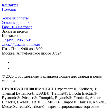
Контакты
Помощь
Условия оплаты
Условия доставки
Гарантия на товар
Заказать звонок
Контакты
+7 (495) 790-33-19
zakaz@plazma-online.ru
Пн. - Пт.: с 9:00 до 18:00
Москва, Алтуфьевское шоссе 37с24
© 2026 Оборудование и комплектующие для сварки и резки
металла
ПРАВОВАЯ ИНФОРМАЦИЯ. Hypertherm®, Kjellberg ®,
Thermal Dynamics®, ESAB®, Trafimet®, Lincoln Electric®,
Bystronic®, Pricetec®, Trumpf®, Raytools®, Fronius®, Abicor
Binzel®, EWM®, TBI®, KEMPPI®, Сварог®, Harris®, Koike®,
Messer®, Tecna®, Triton® – зарегистрированные торговые