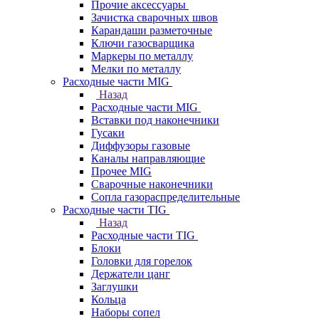
Прочие аксессуары
Зачистка сварочных швов
Карандаши разметочные
Ключи газосварщика
Маркеры по металлу
Мелки по металлу
Расходные части MIG
Назад
Расходные части MIG
Вставки под наконечники
Гусаки
Диффузоры газовые
Каналы направляющие
Прочее MIG
Сварочные наконечники
Сопла газораспределительные
Расходные части TIG
Назад
Расходные части TIG
Блоки
Головки для горелок
Держатели цанг
Заглушки
Кольца
Наборы сопел