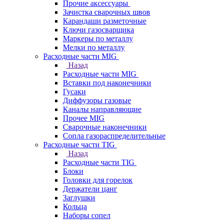
Прочие аксессуары
Зачистка сварочных швов
Карандаши разметочные
Ключи газосварщика
Маркеры по металлу
Мелки по металлу
Расходные части MIG
Назад
Расходные части MIG
Вставки под наконечники
Гусаки
Диффузоры газовые
Каналы направляющие
Прочее MIG
Сварочные наконечники
Сопла газораспределительные
Расходные части TIG
Назад
Расходные части TIG
Блоки
Головки для горелок
Держатели цанг
Заглушки
Кольца
Наборы сопел