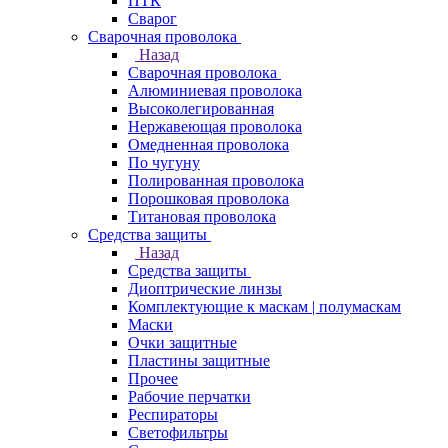
ПТК
Сварог
Сварочная проволока
Назад
Сварочная проволока
Алюминиевая проволока
Высоколегированная
Нержавеющая проволока
Омедненная проволока
По чугуну
Полированная проволока
Порошковая проволока
Титановая проволока
Средства защиты
Назад
Средства защиты
Диоптрические линзы
Комплектующие к маскам | полумаскам
Маски
Очки защитные
Пластины защитные
Прочее
Рабочие перчатки
Респираторы
Светофильтры