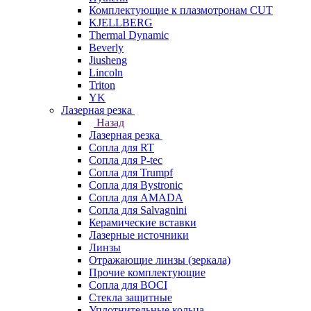
Комплектующие к плазмотронам CUT
KJELLBERG
Thermal Dynamic
Beverly
Jiusheng
Lincoln
Triton
YK
Лазерная резка
Назад
Лазерная резка
Сопла для RT
Сопла для P-tec
Сопла для Trumpf
Сопла для Bystronic
Сопла для AMADA
Сопла для Salvagnini
Керамические вставки
Лазерные источники
Линзы
Отражающие линзы (зеркала)
Прочие комплектующие
Сопла для BOCI
Стекла защитные
Уплотнительные кольца