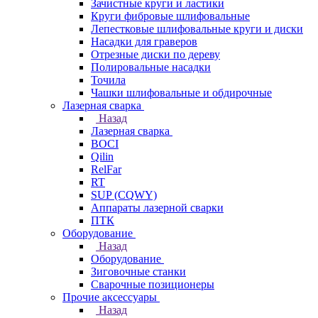
Зачистные круги и ластики
Круги фибровые шлифовальные
Лепестковые шлифовальные круги и диски
Насадки для граверов
Отрезные диски по дереву
Полировальные насадки
Точила
Чашки шлифовальные и обдирочные
Лазерная сварка
Назад
Лазерная сварка
BOCI
Qilin
RelFar
RT
SUP (CQWY)
Аппараты лазерной сварки
ПТК
Оборудование
Назад
Оборудование
Зиговочные станки
Сварочные позиционеры
Прочие аксессуары
Назад