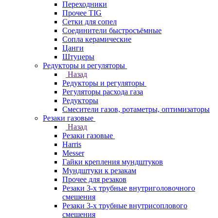
Переходники
Прочее TIG
Сетки для сопел
Соединители быстросъёмные
Сопла керамические
Цанги
Штуцеры
Редукторы и регуляторы
Назад
Редукторы и регуляторы
Регуляторы расхода газа
Редукторы
Смесители газов, ротаметры, оптимизаторы
Резаки газовые
Назад
Резаки газовые
Harris
Messer
Гайки крепления мундштуков
Мундштуки к резакам
Прочее для резаков
Резаки 3-х трубные внутриголовочного
смешения
Резаки 3-х трубные внутрисоплового
смешения