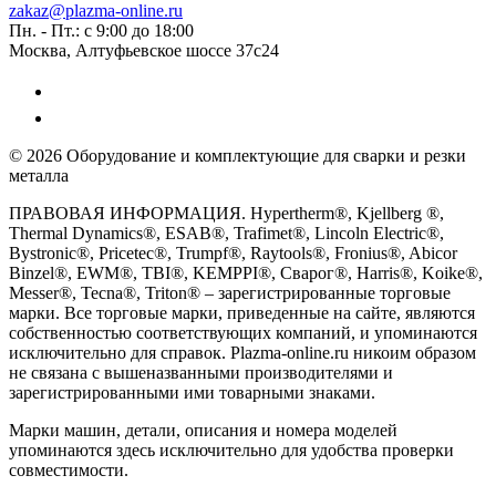
zakaz@plazma-online.ru
Пн. - Пт.: с 9:00 до 18:00
Москва, Алтуфьевское шоссе 37с24
© 2026 Оборудование и комплектующие для сварки и резки
металла
ПРАВОВАЯ ИНФОРМАЦИЯ. Hypertherm®, Kjellberg ®,
Thermal Dynamics®, ESAB®, Trafimet®, Lincoln Electric®,
Bystronic®, Pricetec®, Trumpf®, Raytools®, Fronius®, Abicor
Binzel®, EWM®, TBI®, KEMPPI®, Сварог®, Harris®, Koike®,
Messer®, Tecna®, Triton® – зарегистрированные торговые
марки. Все торговые марки, приведенные на сайте, являются
собственностью соответствующих компаний, и упоминаются
исключительно для справок. Plazma-online.ru никоим образом
не связана с вышеназванными производителями и
зарегистрированными ими товарными знаками.
Марки машин, детали, описания и номера моделей
упоминаются здесь исключительно для удобства проверки
совместимости.