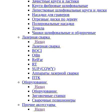
Зачистные круги и ластики
Круги фибровые шлифовальные
Лепестковые шлифовальные круги и диски
Насадки для граверов
Отрезные диски по дереву
Полировальные насадки
Точила
Чашки шлифовальные и обдирочные
Лазерная сварка
Назад
Лазерная сварка
BOCI
Qilin
RelFar
RT
SUP (CQWY)
Аппараты лазерной сварки
ПТК
Оборудование
Назад
Оборудование
Зиговочные станки
Сварочные позиционеры
Прочие аксессуары
Назад