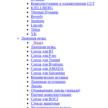
Комплектующие к плазмотронам CUT
KJELLBERG
Thermal Dynamic
Beverly
Jiusheng
Lincoln
Triton
YK
Лазерная резка
Назад
Лазерная резка
Сопла для RT
Сопла для P-tec
Сопла для Trumpf
Сопла для Bystronic
Сопла для AMADA
Сопла для Salvagnini
Керамические вставки
Лазерные источники
Линзы
Отражающие линзы (зеркала)
Прочие комплектующие
Сопла для BOCI
Стекла защитные
Уплотнительные кольца