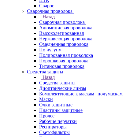
ПТК
Сварог
Сварочная проволока
Назад
Сварочная проволока
Алюминиевая проволока
Высоколегированная
Нержавеющая проволока
Омедненная проволока
По чугуну
Полированная проволока
Порошковая проволока
Титановая проволока
Средства защиты
Назад
Средства защиты
Диоптрические линзы
Комплектующие к маскам | полумаскам
Маски
Очки защитные
Пластины защитные
Прочее
Рабочие перчатки
Респираторы
Светофильтры