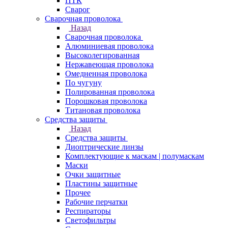
ПТК
Сварог
Сварочная проволока
Назад
Сварочная проволока
Алюминиевая проволока
Высоколегированная
Нержавеющая проволока
Омедненная проволока
По чугуну
Полированная проволока
Порошковая проволока
Титановая проволока
Средства защиты
Назад
Средства защиты
Диоптрические линзы
Комплектующие к маскам | полумаскам
Маски
Очки защитные
Пластины защитные
Прочее
Рабочие перчатки
Респираторы
Светофильтры