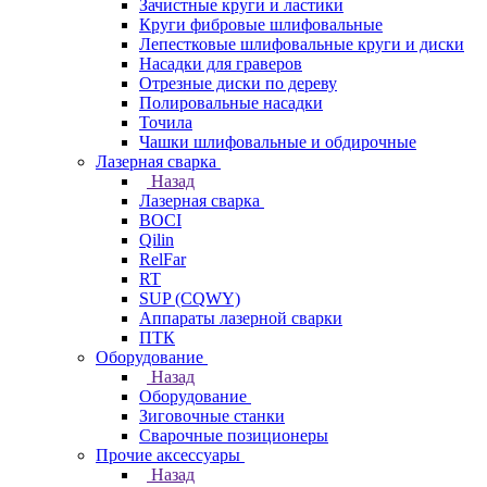
Зачистные круги и ластики
Круги фибровые шлифовальные
Лепестковые шлифовальные круги и диски
Насадки для граверов
Отрезные диски по дереву
Полировальные насадки
Точила
Чашки шлифовальные и обдирочные
Лазерная сварка
Назад
Лазерная сварка
BOCI
Qilin
RelFar
RT
SUP (CQWY)
Аппараты лазерной сварки
ПТК
Оборудование
Назад
Оборудование
Зиговочные станки
Сварочные позиционеры
Прочие аксессуары
Назад