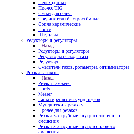
Переходники
Прочее TIG
Сетки для сопел
Соединители быстросъёмные
Сопла керамические
Цанги
Штуцеры
Редукторы и регуляторы
Назад
Редукторы и регуляторы
Регуляторы расхода газа
Редукторы
Смесители газов, ротаметры, оптимизаторы
Резаки газовые
Назад
Резаки газовые
Harris
Messer
Гайки крепления мундштуков
Мундштуки к резакам
Прочее для резаков
Резаки 3-х трубные внутриголовочного
смешения
Резаки 3-х трубные внутрисоплового
смешения