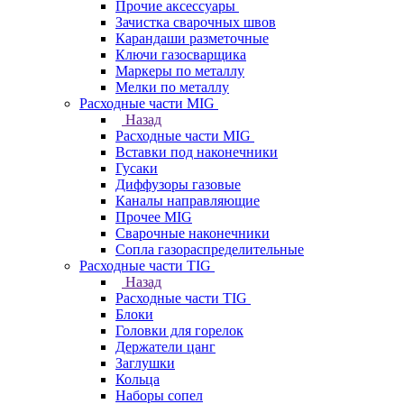
Прочие аксессуары
Зачистка сварочных швов
Карандаши разметочные
Ключи газосварщика
Маркеры по металлу
Мелки по металлу
Расходные части MIG
Назад
Расходные части MIG
Вставки под наконечники
Гусаки
Диффузоры газовые
Каналы направляющие
Прочее MIG
Сварочные наконечники
Сопла газораспределительные
Расходные части TIG
Назад
Расходные части TIG
Блоки
Головки для горелок
Держатели цанг
Заглушки
Кольца
Наборы сопел