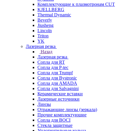
Комплектующие к плазмотронам CUT
KJELLBERG
Thermal Dynamic
Beverly
Jiusheng
Lincoln
Triton
YK
Лазерная резка
Назад
Лазерная резка
Сопла для RT
Сопла для P-tec
Сопла для Trumpf
Сопла для Bystronic
Сопла для AMADA
Сопла для Salvagnini
Керамические вставки
Лазерные источники
Линзы
Отражающие линзы (зеркала)
Прочие комплектующие
Сопла для BOCI
Стекла защитные
Уплотнительные кольца