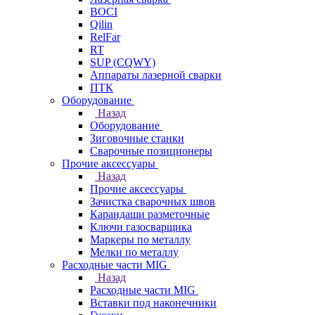
BOCI
Qilin
RelFar
RT
SUP (CQWY)
Аппараты лазерной сварки
ПТК
Оборудование
Назад
Оборудование
Зиговочные станки
Сварочные позиционеры
Прочие аксессуары
Назад
Прочие аксессуары
Зачистка сварочных швов
Карандаши разметочные
Ключи газосварщика
Маркеры по металлу
Мелки по металлу
Расходные части MIG
Назад
Расходные части MIG
Вставки под наконечники