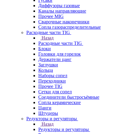
Гусаки
Диффузоры газовые
Каналы направляющие
Прочее MIG
Сварочные наконечники
Сопла газораспределительные
Расходные части TIG
Назад
Расходные части TIG
Блоки
Головки для горелок
Держатели цанг
Заглушки
Кольца
Наборы сопел
Переходники
Прочее TIG
Сетки для сопел
Соединители быстросъёмные
Сопла керамические
Цанги
Штуцеры
Редукторы и регуляторы
Назад
Редукторы и регуляторы