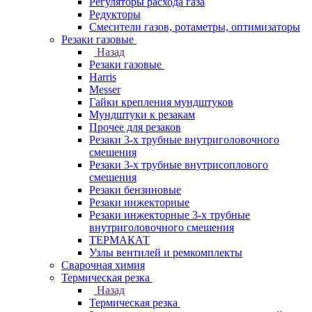
Регуляторы расхода газа
Редукторы
Смесители газов, ротаметры, оптимизаторы
Резаки газовые
Назад
Резаки газовые
Harris
Messer
Гайки крепления мундштуков
Мундштуки к резакам
Прочее для резаков
Резаки 3-х трубные внутриголовочного
смешения
Резаки 3-х трубные внутрисоплового
смешения
Резаки бензиновые
Резаки инжекторные
Резаки инжекторные 3-х трубные
внутриголовочного смешения
ТЕРМАКАТ
Узлы вентилей и ремкомплекты
Сварочная химия
Термическая резка
Назад
Термическая резка