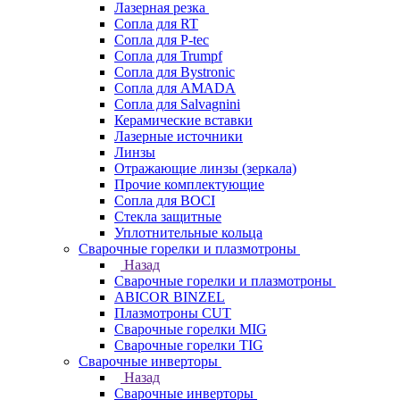
Лазерная резка
Сопла для RT
Сопла для P-tec
Сопла для Trumpf
Сопла для Bystronic
Сопла для AMADA
Сопла для Salvagnini
Керамические вставки
Лазерные источники
Линзы
Отражающие линзы (зеркала)
Прочие комплектующие
Сопла для BOCI
Стекла защитные
Уплотнительные кольца
Сварочные горелки и плазмотроны
Назад
Сварочные горелки и плазмотроны
ABICOR BINZEL
Плазмотроны CUT
Сварочные горелки MIG
Сварочные горелки TIG
Сварочные инверторы
Назад
Сварочные инверторы