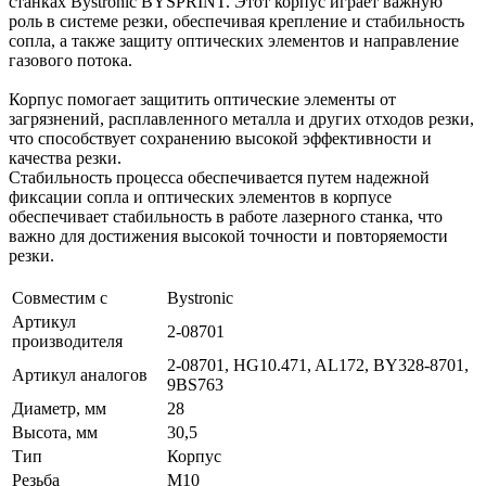
станках Bystronic BYSPRINT. Этот корпус играет важную
роль в системе резки, обеспечивая крепление и стабильность
сопла, а также защиту оптических элементов и направление
газового потока.
Корпус помогает защитить оптические элементы от
загрязнений, расплавленного металла и других отходов резки,
что способствует сохранению высокой эффективности и
качества резки.
Стабильность процесса обеспечивается путем надежной
фиксации сопла и оптических элементов в корпусе
обеспечивает стабильность в работе лазерного станка, что
важно для достижения высокой точности и повторяемости
резки.
Совместим с
Bystronic
Артикул
2-08701
производителя
2-08701, HG10.471, AL172, BY328-8701,
Артикул аналогов
9BS763
Диаметр, мм
28
Высота, мм
30,5
Тип
Корпус
Резьба
М10