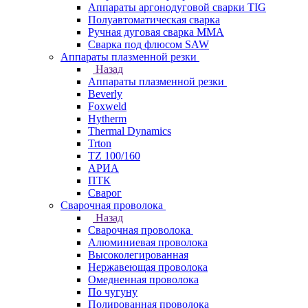
Аппараты аргонодуговой сварки TIG
Полуавтоматическая сварка
Ручная дуговая сварка MMA
Сварка под флюсом SAW
Аппараты плазменной резки
Назад
Аппараты плазменной резки
Beverly
Foxweld
Hytherm
Thermal Dynamics
Trton
TZ 100/160
АРИА
ПТК
Сварог
Сварочная проволока
Назад
Сварочная проволока
Алюминиевая проволока
Высоколегированная
Нержавеющая проволока
Омедненная проволока
По чугуну
Полированная проволока