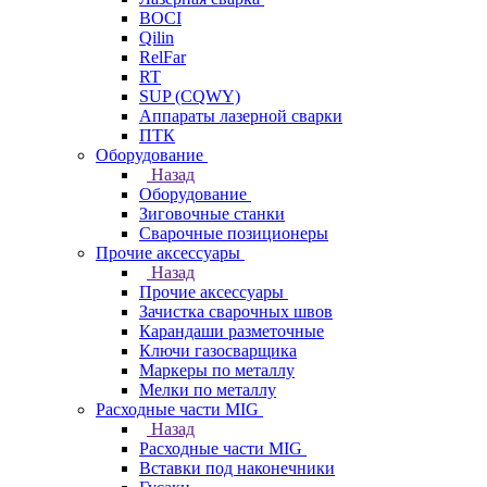
BOCI
Qilin
RelFar
RT
SUP (CQWY)
Аппараты лазерной сварки
ПТК
Оборудование
Назад
Оборудование
Зиговочные станки
Сварочные позиционеры
Прочие аксессуары
Назад
Прочие аксессуары
Зачистка сварочных швов
Карандаши разметочные
Ключи газосварщика
Маркеры по металлу
Мелки по металлу
Расходные части MIG
Назад
Расходные части MIG
Вставки под наконечники