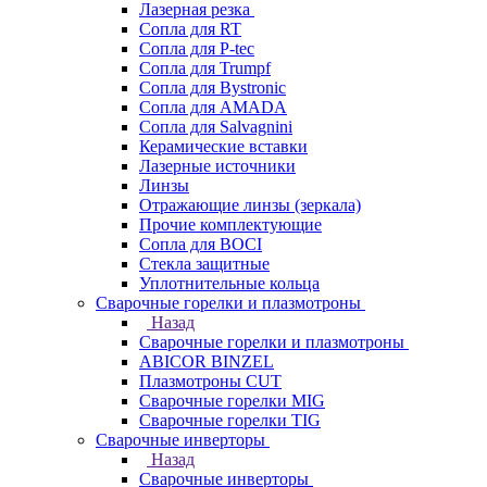
Лазерная резка
Сопла для RT
Сопла для P-tec
Сопла для Trumpf
Сопла для Bystronic
Сопла для AMADA
Сопла для Salvagnini
Керамические вставки
Лазерные источники
Линзы
Отражающие линзы (зеркала)
Прочие комплектующие
Сопла для BOCI
Стекла защитные
Уплотнительные кольца
Сварочные горелки и плазмотроны
Назад
Сварочные горелки и плазмотроны
ABICOR BINZEL
Плазмотроны CUT
Сварочные горелки MIG
Сварочные горелки TIG
Сварочные инверторы
Назад
Сварочные инверторы