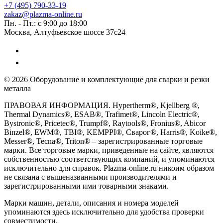
+7 (495) 790-33-19
zakaz@plazma-online.ru
Пн. - Пт.: с 9:00 до 18:00
Москва, Алтуфьевское шоссе 37с24
© 2026 Оборудование и комплектующие для сварки и резки
металла
ПРАВОВАЯ ИНФОРМАЦИЯ. Hypertherm®, Kjellberg ®,
Thermal Dynamics®, ESAB®, Trafimet®, Lincoln Electric®,
Bystronic®, Pricetec®, Trumpf®, Raytools®, Fronius®, Abicor
Binzel®, EWM®, TBI®, KEMPPI®, Сварог®, Harris®, Koike®,
Messer®, Tecna®, Triton® – зарегистрированные торговые
марки. Все торговые марки, приведенные на сайте, являются
собственностью соответствующих компаний, и упоминаются
исключительно для справок. Plazma-online.ru никоим образом
не связана с вышеназванными производителями и
зарегистрированными ими товарными знаками.
Марки машин, детали, описания и номера моделей
упоминаются здесь исключительно для удобства проверки
совместимости.