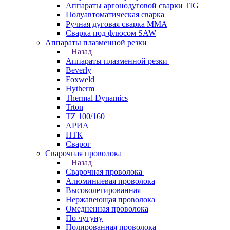
Аппараты аргонодуговой сварки TIG
Полуавтоматическая сварка
Ручная дуговая сварка MMA
Сварка под флюсом SAW
Аппараты плазменной резки
Назад
Аппараты плазменной резки
Beverly
Foxweld
Hytherm
Thermal Dynamics
Trton
TZ 100/160
АРИА
ПТК
Сварог
Сварочная проволока
Назад
Сварочная проволока
Алюминиевая проволока
Высоколегированная
Нержавеющая проволока
Омедненная проволока
По чугуну
Полированная проволока