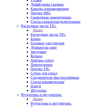
Гусаки
Диффузоры газовые
Каналы направляющие
Прочее MIG
Сварочные наконечники
Сопла газораспределительные
Расходные части TIG
Назад
Расходные части TIG
Блоки
Головки для горелок
Держатели цанг
Заглушки
Кольца
Наборы сопел
Переходники
Прочее TIG
Сетки для сопел
Соединители быстросъёмные
Сопла керамические
Цанги
Штуцеры
Редукторы и регуляторы
Назад
Редукторы и регуляторы