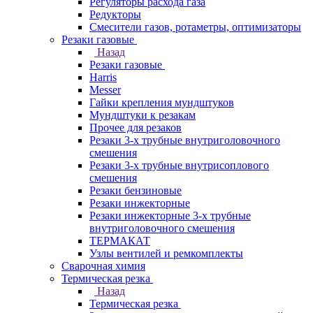
Регуляторы расхода газа
Редукторы
Смесители газов, ротаметры, оптимизаторы
Резаки газовые
Назад
Резаки газовые
Harris
Messer
Гайки крепления мундштуков
Мундштуки к резакам
Прочее для резаков
Резаки 3-х трубные внутриголовочного
смешения
Резаки 3-х трубные внутрисоплового
смешения
Резаки бензиновые
Резаки инжекторные
Резаки инжекторные 3-х трубные
внутриголовочного смешения
ТЕРМАКАТ
Узлы вентилей и ремкомплекты
Сварочная химия
Термическая резка
Назад
Термическая резка