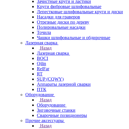
Зачистные круги и ластики
Круги фибровые шлифовальные
Лепестковые шлифовальные круги и диски
Насадки для граверов
Отрезные диски по дереву
Полировальные насадки
Точила
Чашки шлифовальные и обдирочные
Лазерная сварка
Назад
Лазерная сварка
BOCI
Qilin
RelFar
RT
SUP (CQWY)
Аппараты лазерной сварки
ПТК
Оборудование
Назад
Оборудование
Зиговочные станки
Сварочные позиционеры
Прочие аксессуары
Назад