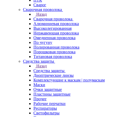
ПТК
Сварог
Сварочная проволока
Назад
Сварочная проволока
Алюминиевая проволока
Высоколегированная
Нержавеющая проволока
Омедненная проволока
По чугуну
Полированная проволока
Порошковая проволока
Титановая проволока
Средства защиты
Назад
Средства защиты
Диоптрические линзы
Комплектующие к маскам | полумаскам
Маски
Очки защитные
Пластины защитные
Прочее
Рабочие перчатки
Респираторы
Светофильтры