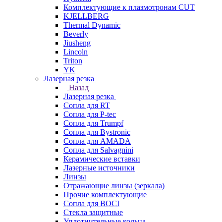
Комплектующие к плазмотронам CUT
KJELLBERG
Thermal Dynamic
Beverly
Jiusheng
Lincoln
Triton
YK
Лазерная резка
Назад
Лазерная резка
Сопла для RT
Сопла для P-tec
Сопла для Trumpf
Сопла для Bystronic
Сопла для AMADA
Сопла для Salvagnini
Керамические вставки
Лазерные источники
Линзы
Отражающие линзы (зеркала)
Прочие комплектующие
Сопла для BOCI
Стекла защитные
Уплотнительные кольца