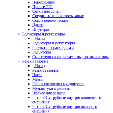
Переходники
Прочее TIG
Сетки для сопел
Соединители быстросъёмные
Сопла керамические
Цанги
Штуцеры
Редукторы и регуляторы
Назад
Редукторы и регуляторы
Регуляторы расхода газа
Редукторы
Смесители газов, ротаметры, оптимизаторы
Резаки газовые
Назад
Резаки газовые
Harris
Messer
Гайки крепления мундштуков
Мундштуки к резакам
Прочее для резаков
Резаки 3-х трубные внутриголовочного
смешения
Резаки 3-х трубные внутрисоплового
смешения