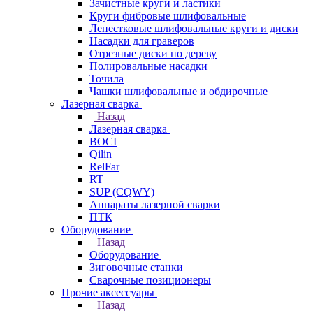
Зачистные круги и ластики
Круги фибровые шлифовальные
Лепестковые шлифовальные круги и диски
Насадки для граверов
Отрезные диски по дереву
Полировальные насадки
Точила
Чашки шлифовальные и обдирочные
Лазерная сварка
Назад
Лазерная сварка
BOCI
Qilin
RelFar
RT
SUP (CQWY)
Аппараты лазерной сварки
ПТК
Оборудование
Назад
Оборудование
Зиговочные станки
Сварочные позиционеры
Прочие аксессуары
Назад