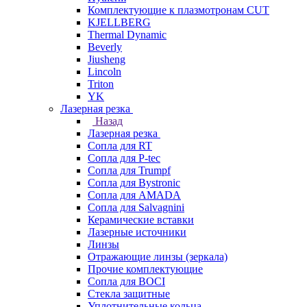
Комплектующие к плазмотронам CUT
KJELLBERG
Thermal Dynamic
Beverly
Jiusheng
Lincoln
Triton
YK
Лазерная резка
Назад
Лазерная резка
Сопла для RT
Сопла для P-tec
Сопла для Trumpf
Сопла для Bystronic
Сопла для AMADA
Сопла для Salvagnini
Керамические вставки
Лазерные источники
Линзы
Отражающие линзы (зеркала)
Прочие комплектующие
Сопла для BOCI
Стекла защитные
Уплотнительные кольца