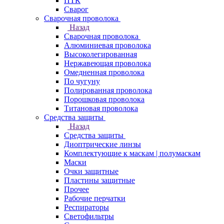
ПТК
Сварог
Сварочная проволока
Назад
Сварочная проволока
Алюминиевая проволока
Высоколегированная
Нержавеющая проволока
Омедненная проволока
По чугуну
Полированная проволока
Порошковая проволока
Титановая проволока
Средства защиты
Назад
Средства защиты
Диоптрические линзы
Комплектующие к маскам | полумаскам
Маски
Очки защитные
Пластины защитные
Прочее
Рабочие перчатки
Респираторы
Светофильтры