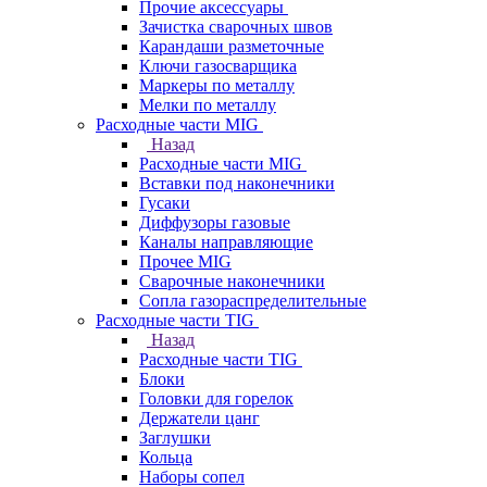
Прочие аксессуары
Зачистка сварочных швов
Карандаши разметочные
Ключи газосварщика
Маркеры по металлу
Мелки по металлу
Расходные части MIG
Назад
Расходные части MIG
Вставки под наконечники
Гусаки
Диффузоры газовые
Каналы направляющие
Прочее MIG
Сварочные наконечники
Сопла газораспределительные
Расходные части TIG
Назад
Расходные части TIG
Блоки
Головки для горелок
Держатели цанг
Заглушки
Кольца
Наборы сопел