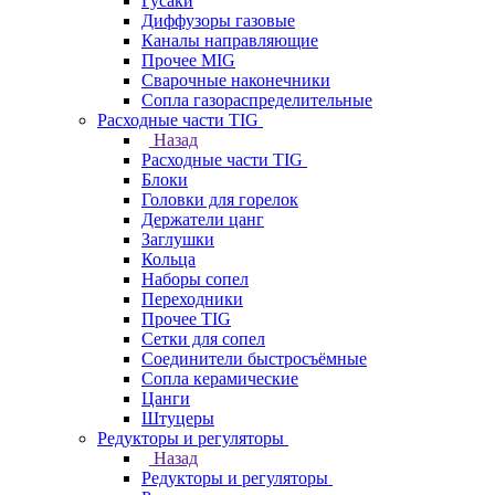
Гусаки
Диффузоры газовые
Каналы направляющие
Прочее MIG
Сварочные наконечники
Сопла газораспределительные
Расходные части TIG
Назад
Расходные части TIG
Блоки
Головки для горелок
Держатели цанг
Заглушки
Кольца
Наборы сопел
Переходники
Прочее TIG
Сетки для сопел
Соединители быстросъёмные
Сопла керамические
Цанги
Штуцеры
Редукторы и регуляторы
Назад
Редукторы и регуляторы