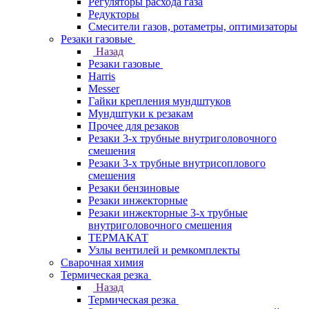
Регуляторы расхода газа
Редукторы
Смесители газов, ротаметры, оптимизаторы
Резаки газовые
Назад
Резаки газовые
Harris
Messer
Гайки крепления мундштуков
Мундштуки к резакам
Прочее для резаков
Резаки 3-х трубные внутриголовочного
смешения
Резаки 3-х трубные внутрисоплового
смешения
Резаки бензиновые
Резаки инжекторные
Резаки инжекторные 3-х трубные
внутриголовочного смешения
ТЕРМАКАТ
Узлы вентилей и ремкомплекты
Сварочная химия
Термическая резка
Назад
Термическая резка