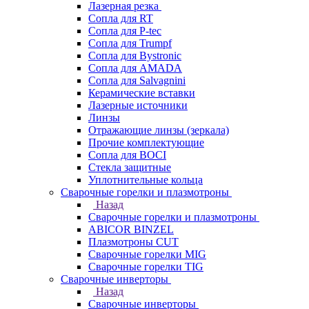
Лазерная резка
Сопла для RT
Сопла для P-tec
Сопла для Trumpf
Сопла для Bystronic
Сопла для AMADA
Сопла для Salvagnini
Керамические вставки
Лазерные источники
Линзы
Отражающие линзы (зеркала)
Прочие комплектующие
Сопла для BOCI
Стекла защитные
Уплотнительные кольца
Сварочные горелки и плазмотроны
Назад
Сварочные горелки и плазмотроны
ABICOR BINZEL
Плазмотроны CUT
Сварочные горелки MIG
Сварочные горелки TIG
Сварочные инверторы
Назад
Сварочные инверторы