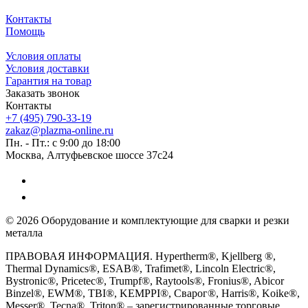
Контакты
Помощь
Условия оплаты
Условия доставки
Гарантия на товар
Заказать звонок
Контакты
+7 (495) 790-33-19
zakaz@plazma-online.ru
Пн. - Пт.: с 9:00 до 18:00
Москва, Алтуфьевское шоссе 37с24
© 2026 Оборудование и комплектующие для сварки и резки
металла
ПРАВОВАЯ ИНФОРМАЦИЯ. Hypertherm®, Kjellberg ®,
Thermal Dynamics®, ESAB®, Trafimet®, Lincoln Electric®,
Bystronic®, Pricetec®, Trumpf®, Raytools®, Fronius®, Abicor
Binzel®, EWM®, TBI®, KEMPPI®, Сварог®, Harris®, Koike®,
Messer®, Tecna®, Triton® – зарегистрированные торговые