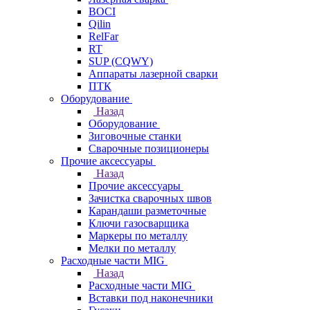
BOCI
Qilin
RelFar
RT
SUP (CQWY)
Аппараты лазерной сварки
ПТК
Оборудование
Назад
Оборудование
Зиговочные станки
Сварочные позиционеры
Прочие аксессуары
Назад
Прочие аксессуары
Зачистка сварочных швов
Карандаши разметочные
Ключи газосварщика
Маркеры по металлу
Мелки по металлу
Расходные части MIG
Назад
Расходные части MIG
Вставки под наконечники