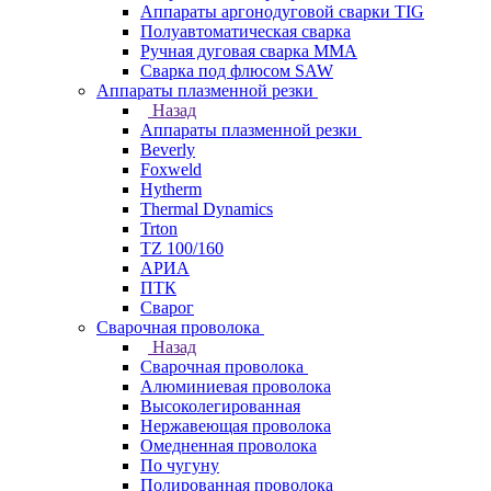
Аппараты аргонодуговой сварки TIG
Полуавтоматическая сварка
Ручная дуговая сварка MMA
Сварка под флюсом SAW
Аппараты плазменной резки
Назад
Аппараты плазменной резки
Beverly
Foxweld
Hytherm
Thermal Dynamics
Trton
TZ 100/160
АРИА
ПТК
Сварог
Сварочная проволока
Назад
Сварочная проволока
Алюминиевая проволока
Высоколегированная
Нержавеющая проволока
Омедненная проволока
По чугуну
Полированная проволока