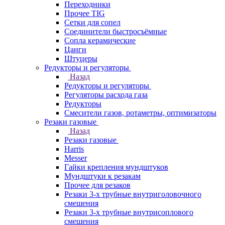
Переходники
Прочее TIG
Сетки для сопел
Соединители быстросъёмные
Сопла керамические
Цанги
Штуцеры
Редукторы и регуляторы
Назад
Редукторы и регуляторы
Регуляторы расхода газа
Редукторы
Смесители газов, ротаметры, оптимизаторы
Резаки газовые
Назад
Резаки газовые
Harris
Messer
Гайки крепления мундштуков
Мундштуки к резакам
Прочее для резаков
Резаки 3-х трубные внутриголовочного
смешения
Резаки 3-х трубные внутрисоплового
смешения