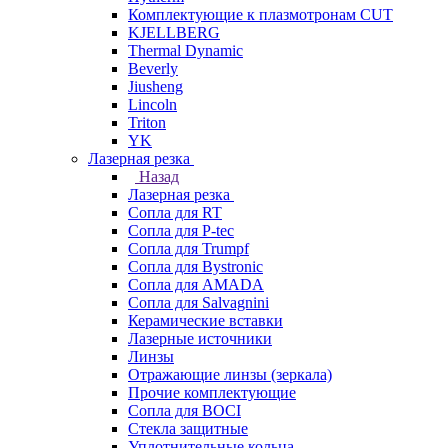
Комплектующие к плазмотронам CUT
KJELLBERG
Thermal Dynamic
Beverly
Jiusheng
Lincoln
Triton
YK
Лазерная резка
Назад
Лазерная резка
Сопла для RT
Сопла для P-tec
Сопла для Trumpf
Сопла для Bystronic
Сопла для AMADA
Сопла для Salvagnini
Керамические вставки
Лазерные источники
Линзы
Отражающие линзы (зеркала)
Прочие комплектующие
Сопла для BOCI
Стекла защитные
Уплотнительные кольца