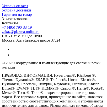
Условия оплаты
Условия доставки
Гарантия на товар
Заказать звонок
Контакты
+7 (495) 790-33-19
zakaz@plazma-online.ru
Пн. - Пт.: с 9:00 до 18:00
Москва, Алтуфьевское шоссе 37с24
© 2026 Оборудование и комплектующие для сварки и резки
металла
ПРАВОВАЯ ИНФОРМАЦИЯ. Hypertherm®, Kjellberg ®,
Thermal Dynamics®, ESAB®, Trafimet®, Lincoln Electric®,
Bystronic®, Pricetec®, Trumpf®, Raytools®, Fronius®, Abicor
Binzel®, EWM®, TBI®, KEMPPI®, Сварог®, Harris®, Koike®,
Messer®, Tecna®, Triton® – зарегистрированные торговые
марки. Все торговые марки, приведенные на сайте, являются
собственностью соответствующих компаний, и упоминаются
исключительно для справок. Plazma-online.ru никоим образом