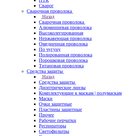
ПТК
Сварог
Сварочная проволока
Назад
Сварочная проволока
Алюминиевая проволока
Высоколегированная
Нержавеющая проволока
Омедненная проволока
По чугуну
Полированная проволока
Порошковая проволока
Титановая проволока
Средства защиты
Назад
Средства защиты
Диоптрические линзы
Комплектующие к маскам | полумаскам
Маски
Очки защитные
Пластины защитные
Прочее
Рабочие перчатки
Респираторы
Светофильтры