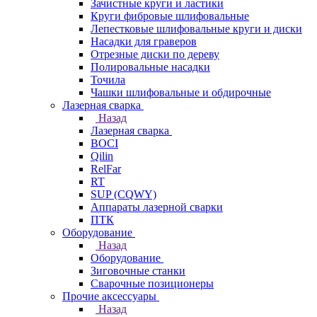
Зачистные круги и ластики
Круги фибровые шлифовальные
Лепестковые шлифовальные круги и диски
Насадки для граверов
Отрезные диски по дереву
Полировальные насадки
Точила
Чашки шлифовальные и обдирочные
Лазерная сварка
Назад
Лазерная сварка
BOCI
Qilin
RelFar
RT
SUP (CQWY)
Аппараты лазерной сварки
ПТК
Оборудование
Назад
Оборудование
Зиговочные станки
Сварочные позиционеры
Прочие аксессуары
Назад