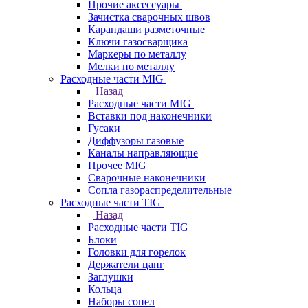
Прочие аксессуары
Зачистка сварочных швов
Карандаши разметочные
Ключи газосварщика
Маркеры по металлу
Мелки по металлу
Расходные части MIG
Назад
Расходные части MIG
Вставки под наконечники
Гусаки
Диффузоры газовые
Каналы направляющие
Прочее MIG
Сварочные наконечники
Сопла газораспределительные
Расходные части TIG
Назад
Расходные части TIG
Блоки
Головки для горелок
Держатели цанг
Заглушки
Кольца
Наборы сопел