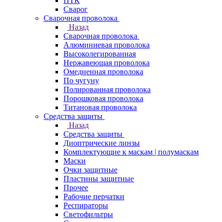
ПТК
Сварог
Сварочная проволока
Назад
Сварочная проволока
Алюминиевая проволока
Высоколегированная
Нержавеющая проволока
Омедненная проволока
По чугуну
Полированная проволока
Порошковая проволока
Титановая проволока
Средства защиты
Назад
Средства защиты
Диоптрические линзы
Комплектующие к маскам | полумаскам
Маски
Очки защитные
Пластины защитные
Прочее
Рабочие перчатки
Респираторы
Светофильтры