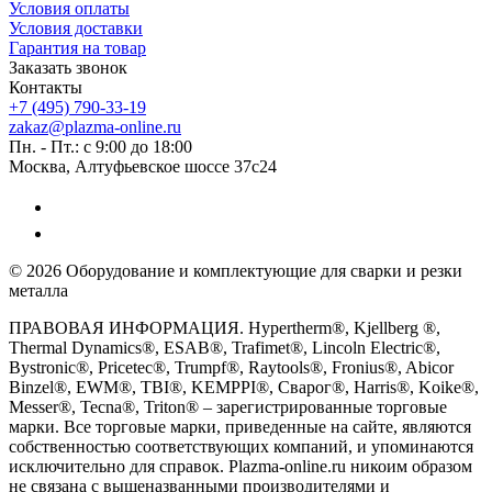
Условия оплаты
Условия доставки
Гарантия на товар
Заказать звонок
Контакты
+7 (495) 790-33-19
zakaz@plazma-online.ru
Пн. - Пт.: с 9:00 до 18:00
Москва, Алтуфьевское шоссе 37с24
© 2026 Оборудование и комплектующие для сварки и резки
металла
ПРАВОВАЯ ИНФОРМАЦИЯ. Hypertherm®, Kjellberg ®,
Thermal Dynamics®, ESAB®, Trafimet®, Lincoln Electric®,
Bystronic®, Pricetec®, Trumpf®, Raytools®, Fronius®, Abicor
Binzel®, EWM®, TBI®, KEMPPI®, Сварог®, Harris®, Koike®,
Messer®, Tecna®, Triton® – зарегистрированные торговые
марки. Все торговые марки, приведенные на сайте, являются
собственностью соответствующих компаний, и упоминаются
исключительно для справок. Plazma-online.ru никоим образом
не связана с вышеназванными производителями и