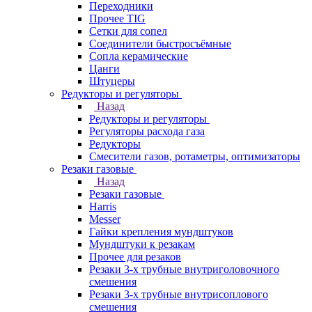
Переходники
Прочее TIG
Сетки для сопел
Соединители быстросъёмные
Сопла керамические
Цанги
Штуцеры
Редукторы и регуляторы
Назад
Редукторы и регуляторы
Регуляторы расхода газа
Редукторы
Смесители газов, ротаметры, оптимизаторы
Резаки газовые
Назад
Резаки газовые
Harris
Messer
Гайки крепления мундштуков
Мундштуки к резакам
Прочее для резаков
Резаки 3-х трубные внутриголовочного
смешения
Резаки 3-х трубные внутрисоплового
смешения