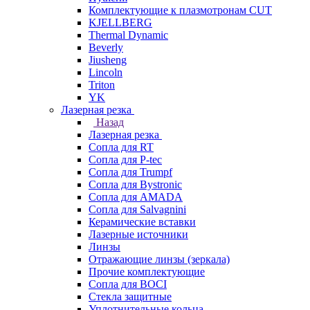
Комплектующие к плазмотронам CUT
KJELLBERG
Thermal Dynamic
Beverly
Jiusheng
Lincoln
Triton
YK
Лазерная резка
Назад
Лазерная резка
Сопла для RT
Сопла для P-tec
Сопла для Trumpf
Сопла для Bystronic
Сопла для AMADA
Сопла для Salvagnini
Керамические вставки
Лазерные источники
Линзы
Отражающие линзы (зеркала)
Прочие комплектующие
Сопла для BOCI
Стекла защитные
Уплотнительные кольца