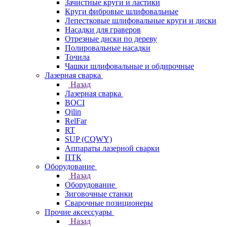
Зачистные круги и ластики
Круги фибровые шлифовальные
Лепестковые шлифовальные круги и диски
Насадки для граверов
Отрезные диски по дереву
Полировальные насадки
Точила
Чашки шлифовальные и обдирочные
Лазерная сварка
Назад
Лазерная сварка
BOCI
Qilin
RelFar
RT
SUP (CQWY)
Аппараты лазерной сварки
ПТК
Оборудование
Назад
Оборудование
Зиговочные станки
Сварочные позиционеры
Прочие аксессуары
Назад