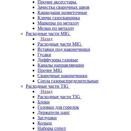
Прочие аксессуары
Зачистка сварочных швов
Карандаши разметочные
Ключи газосварщика
Маркеры по металлу
Мелки по металлу
Расходные части MIG
Назад
Расходные части MIG
Вставки под наконечники
Гусаки
Диффузоры газовые
Каналы направляющие
Прочее MIG
Сварочные наконечники
Сопла газораспределительные
Расходные части TIG
Назад
Расходные части TIG
Блоки
Головки для горелок
Держатели цанг
Заглушки
Кольца
Наборы сопел