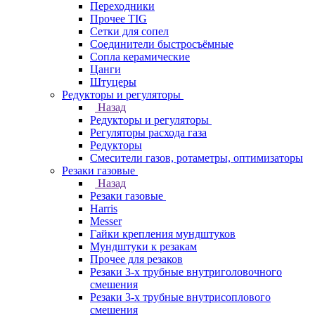
Переходники
Прочее TIG
Сетки для сопел
Соединители быстросъёмные
Сопла керамические
Цанги
Штуцеры
Редукторы и регуляторы
Назад
Редукторы и регуляторы
Регуляторы расхода газа
Редукторы
Смесители газов, ротаметры, оптимизаторы
Резаки газовые
Назад
Резаки газовые
Harris
Messer
Гайки крепления мундштуков
Мундштуки к резакам
Прочее для резаков
Резаки 3-х трубные внутриголовочного
смешения
Резаки 3-х трубные внутрисоплового
смешения