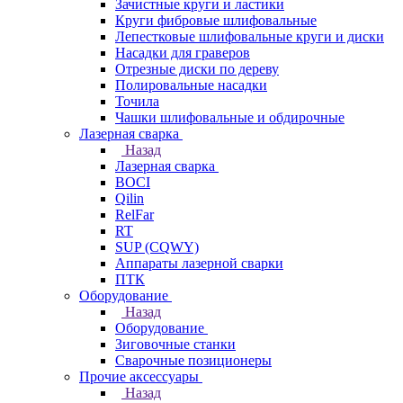
Зачистные круги и ластики
Круги фибровые шлифовальные
Лепестковые шлифовальные круги и диски
Насадки для граверов
Отрезные диски по дереву
Полировальные насадки
Точила
Чашки шлифовальные и обдирочные
Лазерная сварка
Назад
Лазерная сварка
BOCI
Qilin
RelFar
RT
SUP (CQWY)
Аппараты лазерной сварки
ПТК
Оборудование
Назад
Оборудование
Зиговочные станки
Сварочные позиционеры
Прочие аксессуары
Назад