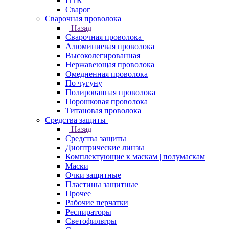
ПТК
Сварог
Сварочная проволока
Назад
Сварочная проволока
Алюминиевая проволока
Высоколегированная
Нержавеющая проволока
Омедненная проволока
По чугуну
Полированная проволока
Порошковая проволока
Титановая проволока
Средства защиты
Назад
Средства защиты
Диоптрические линзы
Комплектующие к маскам | полумаскам
Маски
Очки защитные
Пластины защитные
Прочее
Рабочие перчатки
Респираторы
Светофильтры