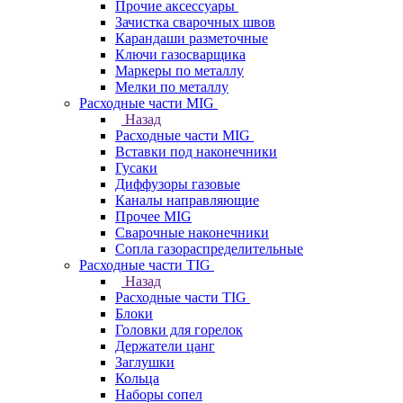
Прочие аксессуары
Зачистка сварочных швов
Карандаши разметочные
Ключи газосварщика
Маркеры по металлу
Мелки по металлу
Расходные части MIG
Назад
Расходные части MIG
Вставки под наконечники
Гусаки
Диффузоры газовые
Каналы направляющие
Прочее MIG
Сварочные наконечники
Сопла газораспределительные
Расходные части TIG
Назад
Расходные части TIG
Блоки
Головки для горелок
Держатели цанг
Заглушки
Кольца
Наборы сопел