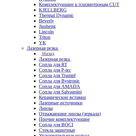
Комплектующие к плазмотронам CUT
KJELLBERG
Thermal Dynamic
Beverly
Jiusheng
Lincoln
Triton
YK
Лазерная резка
Назад
Лазерная резка
Сопла для RT
Сопла для P-tec
Сопла для Trumpf
Сопла для Bystronic
Сопла для AMADA
Сопла для Salvagnini
Керамические вставки
Лазерные источники
Линзы
Отражающие линзы (зеркала)
Прочие комплектующие
Сопла для BOCI
Стекла защитные
Уплотнительные кольца