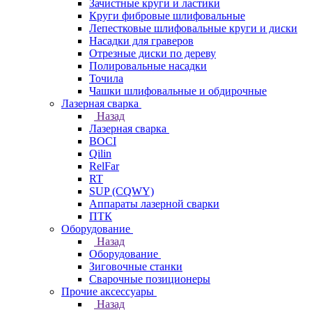
Зачистные круги и ластики
Круги фибровые шлифовальные
Лепестковые шлифовальные круги и диски
Насадки для граверов
Отрезные диски по дереву
Полировальные насадки
Точила
Чашки шлифовальные и обдирочные
Лазерная сварка
Назад
Лазерная сварка
BOCI
Qilin
RelFar
RT
SUP (CQWY)
Аппараты лазерной сварки
ПТК
Оборудование
Назад
Оборудование
Зиговочные станки
Сварочные позиционеры
Прочие аксессуары
Назад