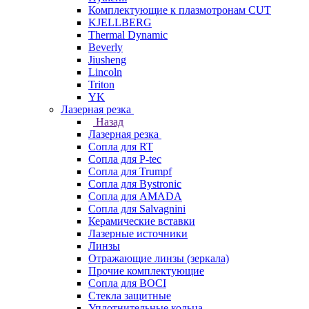
Комплектующие к плазмотронам CUT
KJELLBERG
Thermal Dynamic
Beverly
Jiusheng
Lincoln
Triton
YK
Лазерная резка
Назад
Лазерная резка
Сопла для RT
Сопла для P-tec
Сопла для Trumpf
Сопла для Bystronic
Сопла для AMADA
Сопла для Salvagnini
Керамические вставки
Лазерные источники
Линзы
Отражающие линзы (зеркала)
Прочие комплектующие
Сопла для BOCI
Стекла защитные
Уплотнительные кольца