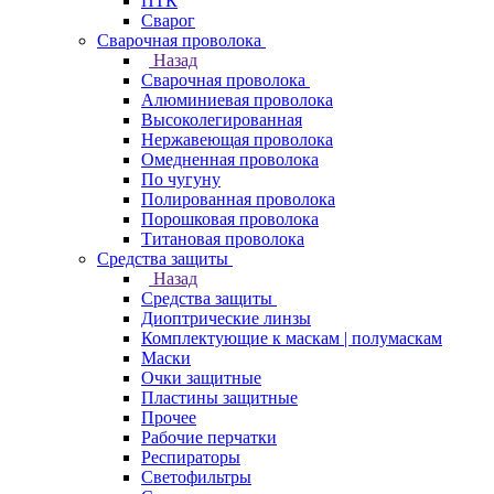
ПТК
Сварог
Сварочная проволока
Назад
Сварочная проволока
Алюминиевая проволока
Высоколегированная
Нержавеющая проволока
Омедненная проволока
По чугуну
Полированная проволока
Порошковая проволока
Титановая проволока
Средства защиты
Назад
Средства защиты
Диоптрические линзы
Комплектующие к маскам | полумаскам
Маски
Очки защитные
Пластины защитные
Прочее
Рабочие перчатки
Респираторы
Светофильтры