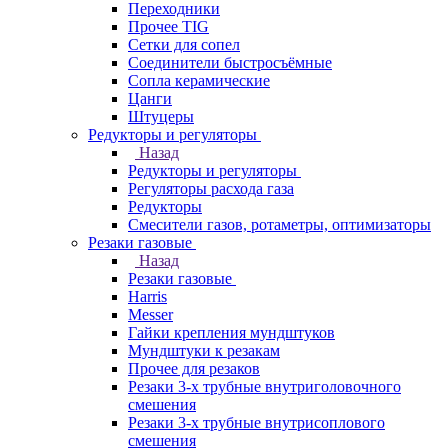
Переходники
Прочее TIG
Сетки для сопел
Соединители быстросъёмные
Сопла керамические
Цанги
Штуцеры
Редукторы и регуляторы
Назад
Редукторы и регуляторы
Регуляторы расхода газа
Редукторы
Смесители газов, ротаметры, оптимизаторы
Резаки газовые
Назад
Резаки газовые
Harris
Messer
Гайки крепления мундштуков
Мундштуки к резакам
Прочее для резаков
Резаки 3-х трубные внутриголовочного
смешения
Резаки 3-х трубные внутрисоплового
смешения