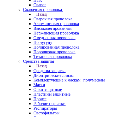
ПТК
Сварог
Сварочная проволока
Назад
Сварочная проволока
Алюминиевая проволока
Высоколегированная
Нержавеющая проволока
Омедненная проволока
По чугуну
Полированная проволока
Порошковая проволока
Титановая проволока
Средства защиты
Назад
Средства защиты
Диоптрические линзы
Комплектующие к маскам | полумаскам
Маски
Очки защитные
Пластины защитные
Прочее
Рабочие перчатки
Респираторы
Светофильтры