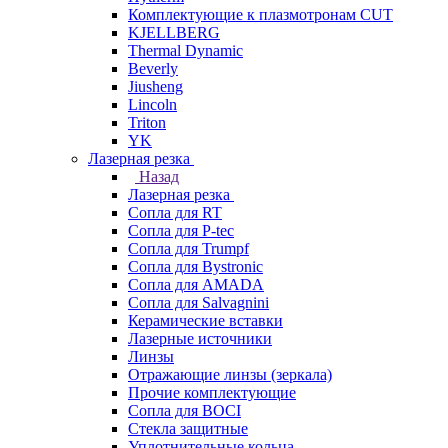
Комплектующие к плазмотронам CUT
KJELLBERG
Thermal Dynamic
Beverly
Jiusheng
Lincoln
Triton
YK
Лазерная резка
Назад
Лазерная резка
Сопла для RT
Сопла для P-tec
Сопла для Trumpf
Сопла для Bystronic
Сопла для AMADA
Сопла для Salvagnini
Керамические вставки
Лазерные источники
Линзы
Отражающие линзы (зеркала)
Прочие комплектующие
Сопла для BOCI
Стекла защитные
Уплотнительные кольца