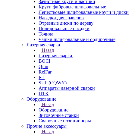
Зачистные круги и ластики
Круги фибровые шлифовальные
Лепестковые шлифовальные круги и диски
Насадки для граверов
Отрезные диски по дереву
Полировальные насадки
Точила
Чашки шлифовальные и обдирочные
Лазерная сварка
Назад
Лазерная сварка
BOCI
Qilin
RelFar
RT
SUP (CQWY)
Аппараты лазерной сварки
ПТК
Оборудование
Назад
Оборудование
Зиговочные станки
Сварочные позиционеры
Прочие аксессуары
Назад