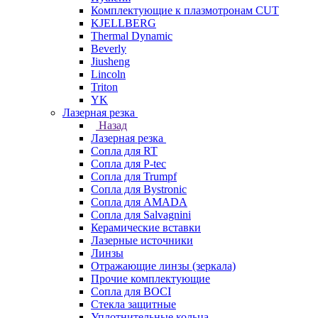
Комплектующие к плазмотронам CUT
KJELLBERG
Thermal Dynamic
Beverly
Jiusheng
Lincoln
Triton
YK
Лазерная резка
Назад
Лазерная резка
Сопла для RT
Сопла для P-tec
Сопла для Trumpf
Сопла для Bystronic
Сопла для AMADA
Сопла для Salvagnini
Керамические вставки
Лазерные источники
Линзы
Отражающие линзы (зеркала)
Прочие комплектующие
Сопла для BOCI
Стекла защитные
Уплотнительные кольца