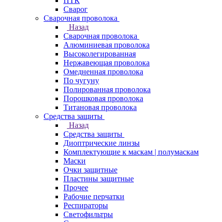
ПТК
Сварог
Сварочная проволока
Назад
Сварочная проволока
Алюминиевая проволока
Высоколегированная
Нержавеющая проволока
Омедненная проволока
По чугуну
Полированная проволока
Порошковая проволока
Титановая проволока
Средства защиты
Назад
Средства защиты
Диоптрические линзы
Комплектующие к маскам | полумаскам
Маски
Очки защитные
Пластины защитные
Прочее
Рабочие перчатки
Респираторы
Светофильтры