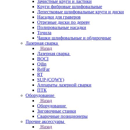
Зачистные круги и ластики
Круги фибровые шлифовальные
Лепестковые шлифовальные круги и диски
Насадки для граверов
Отрезные диски по дереву
Полировальные насадки
Точила
Чашки шлифовальные и обдирочные
Лазерная сварка
Назад
Лазерная сварка
BOCI
Qilin
RelFar
RT
SUP (CQWY)
Аппараты лазерной сварки
ПТК
Оборудование
Назад
Оборудование
Зиговочные станки
Сварочные позиционеры
Прочие аксессуары
Назад