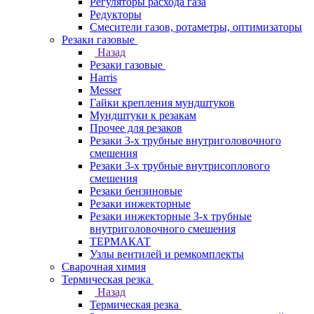
Регуляторы расхода газа
Редукторы
Смесители газов, ротаметры, оптимизаторы
Резаки газовые
Назад
Резаки газовые
Harris
Messer
Гайки крепления мундштуков
Мундштуки к резакам
Прочее для резаков
Резаки 3-х трубные внутриголовочного
смешения
Резаки 3-х трубные внутрисоплового
смешения
Резаки бензиновые
Резаки инжекторные
Резаки инжекторные 3-х трубные
внутриголовочного смешения
ТЕРМАКАТ
Узлы вентилей и ремкомплекты
Сварочная химия
Термическая резка
Назад
Термическая резка