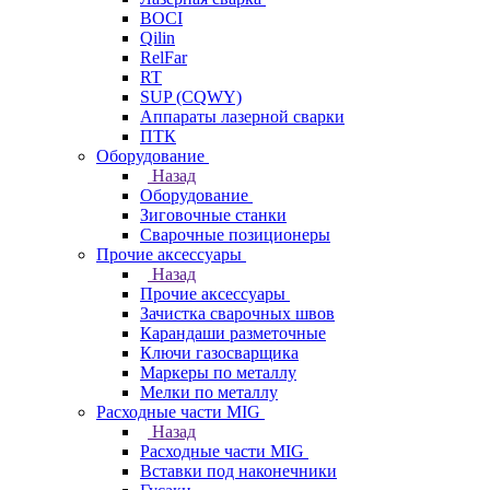
BOCI
Qilin
RelFar
RT
SUP (CQWY)
Аппараты лазерной сварки
ПТК
Оборудование
Назад
Оборудование
Зиговочные станки
Сварочные позиционеры
Прочие аксессуары
Назад
Прочие аксессуары
Зачистка сварочных швов
Карандаши разметочные
Ключи газосварщика
Маркеры по металлу
Мелки по металлу
Расходные части MIG
Назад
Расходные части MIG
Вставки под наконечники