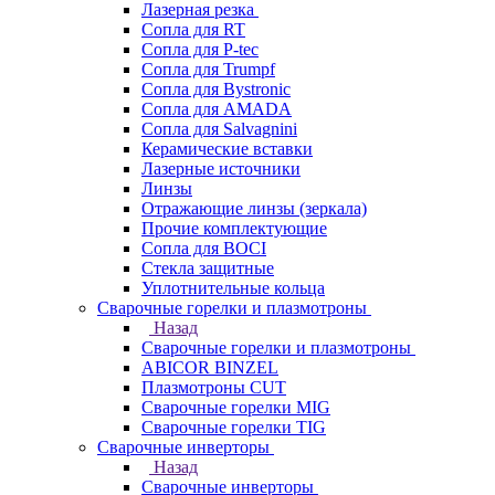
Лазерная резка
Сопла для RT
Сопла для P-tec
Сопла для Trumpf
Сопла для Bystronic
Сопла для AMADA
Сопла для Salvagnini
Керамические вставки
Лазерные источники
Линзы
Отражающие линзы (зеркала)
Прочие комплектующие
Сопла для BOCI
Стекла защитные
Уплотнительные кольца
Сварочные горелки и плазмотроны
Назад
Сварочные горелки и плазмотроны
ABICOR BINZEL
Плазмотроны CUT
Сварочные горелки MIG
Сварочные горелки TIG
Сварочные инверторы
Назад
Сварочные инверторы