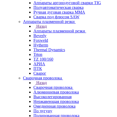
Аппараты аргонодуговой сварки TIG
Полуавтоматическая сварка
Ручная дуговая сварка MMA
Сварка под флюсом SAW
Аппараты плазменной резки
Назад
Аппараты плазменной резки
Beverly
Foxweld
Hytherm
Thermal Dynamics
Trton
TZ 100/160
АРИА
ПТК
Сварог
Сварочная проволока
Назад
Сварочная проволока
Алюминиевая проволока
Высоколегированная
Нержавеющая проволока
Омедненная проволока
По чугуну
Полированная проволока