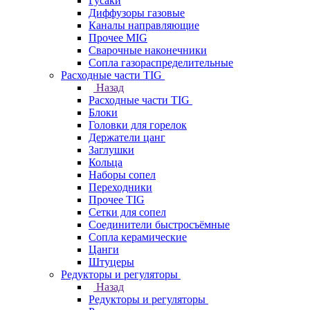
Гусаки
Диффузоры газовые
Каналы направляющие
Прочее MIG
Сварочные наконечники
Сопла газораспределительные
Расходные части TIG
Назад
Расходные части TIG
Блоки
Головки для горелок
Держатели цанг
Заглушки
Кольца
Наборы сопел
Переходники
Прочее TIG
Сетки для сопел
Соединители быстросъёмные
Сопла керамические
Цанги
Штуцеры
Редукторы и регуляторы
Назад
Редукторы и регуляторы