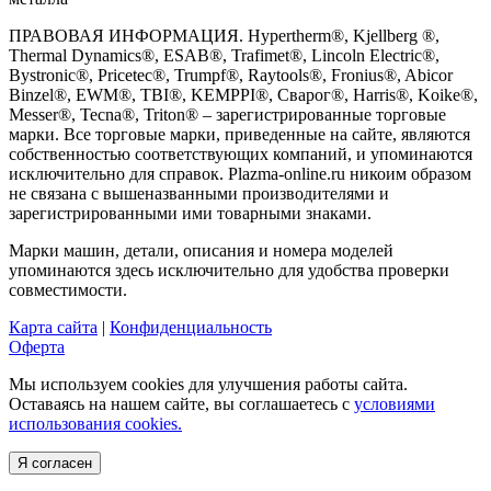
ПРАВОВАЯ ИНФОРМАЦИЯ. Hypertherm®, Kjellberg ®,
Thermal Dynamics®, ESAB®, Trafimet®, Lincoln Electric®,
Bystronic®, Pricetec®, Trumpf®, Raytools®, Fronius®, Abicor
Binzel®, EWM®, TBI®, KEMPPI®, Сварог®, Harris®, Koike®,
Messer®, Tecna®, Triton® – зарегистрированные торговые
марки. Все торговые марки, приведенные на сайте, являются
собственностью соответствующих компаний, и упоминаются
исключительно для справок. Plazma-online.ru никоим образом
не связана с вышеназванными производителями и
зарегистрированными ими товарными знаками.
Марки машин, детали, описания и номера моделей
упоминаются здесь исключительно для удобства проверки
совместимости.
Карта сайта
|
Конфиденциальность
Оферта
Мы используем cookies для улучшения работы сайта.
Оставаясь на нашем сайте, вы соглашаетесь с
условиями
использования cookies.
Я согласен