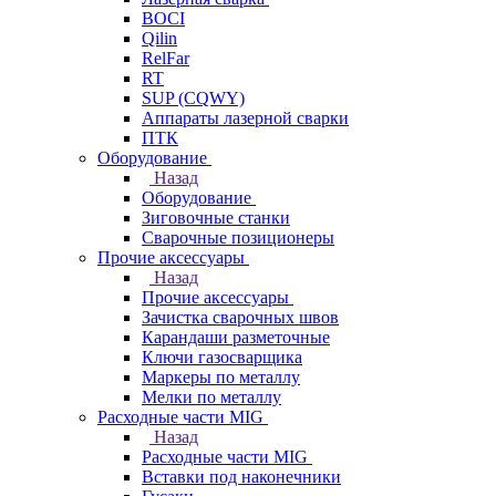
BOCI
Qilin
RelFar
RT
SUP (CQWY)
Аппараты лазерной сварки
ПТК
Оборудование
Назад
Оборудование
Зиговочные станки
Сварочные позиционеры
Прочие аксессуары
Назад
Прочие аксессуары
Зачистка сварочных швов
Карандаши разметочные
Ключи газосварщика
Маркеры по металлу
Мелки по металлу
Расходные части MIG
Назад
Расходные части MIG
Вставки под наконечники