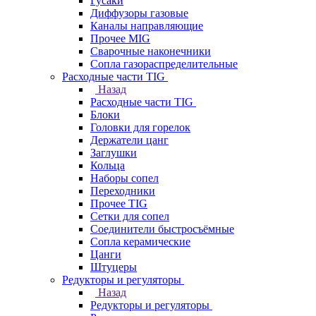
Гусаки
Диффузоры газовые
Каналы направляющие
Прочее MIG
Сварочные наконечники
Сопла газораспределительные
Расходные части TIG
Назад
Расходные части TIG
Блоки
Головки для горелок
Держатели цанг
Заглушки
Кольца
Наборы сопел
Переходники
Прочее TIG
Сетки для сопел
Соединители быстросъёмные
Сопла керамические
Цанги
Штуцеры
Редукторы и регуляторы
Назад
Редукторы и регуляторы