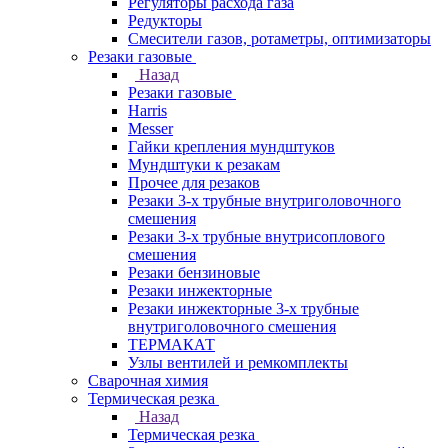
Регуляторы расхода газа
Редукторы
Смесители газов, ротаметры, оптимизаторы
Резаки газовые
Назад
Резаки газовые
Harris
Messer
Гайки крепления мундштуков
Мундштуки к резакам
Прочее для резаков
Резаки 3-х трубные внутриголовочного
смешения
Резаки 3-х трубные внутрисоплового
смешения
Резаки бензиновые
Резаки инжекторные
Резаки инжекторные 3-х трубные
внутриголовочного смешения
ТЕРМАКАТ
Узлы вентилей и ремкомплекты
Сварочная химия
Термическая резка
Назад
Термическая резка