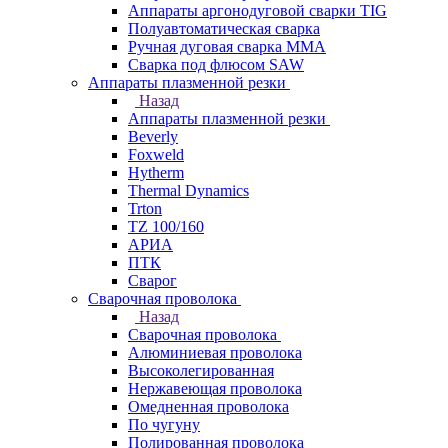
Аппараты аргонодуговой сварки TIG
Полуавтоматическая сварка
Ручная дуговая сварка MMA
Сварка под флюсом SAW
Аппараты плазменной резки
Назад
Аппараты плазменной резки
Beverly
Foxweld
Hytherm
Thermal Dynamics
Trton
TZ 100/160
АРИА
ПТК
Сварог
Сварочная проволока
Назад
Сварочная проволока
Алюминиевая проволока
Высоколегированная
Нержавеющая проволока
Омедненная проволока
По чугуну
Полированная проволока