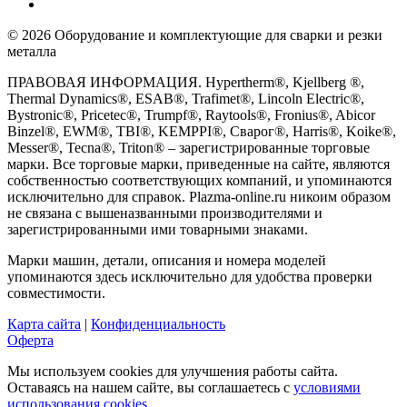
© 2026 Оборудование и комплектующие для сварки и резки
металла
ПРАВОВАЯ ИНФОРМАЦИЯ. Hypertherm®, Kjellberg ®,
Thermal Dynamics®, ESAB®, Trafimet®, Lincoln Electric®,
Bystronic®, Pricetec®, Trumpf®, Raytools®, Fronius®, Abicor
Binzel®, EWM®, TBI®, KEMPPI®, Сварог®, Harris®, Koike®,
Messer®, Tecna®, Triton® – зарегистрированные торговые
марки. Все торговые марки, приведенные на сайте, являются
собственностью соответствующих компаний, и упоминаются
исключительно для справок. Plazma-online.ru никоим образом
не связана с вышеназванными производителями и
зарегистрированными ими товарными знаками.
Марки машин, детали, описания и номера моделей
упоминаются здесь исключительно для удобства проверки
совместимости.
Карта сайта
|
Конфиденциальность
Оферта
Мы используем cookies для улучшения работы сайта.
Оставаясь на нашем сайте, вы соглашаетесь с
условиями
использования cookies.