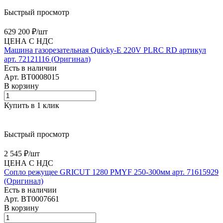
Быстрый просмотр
629 200 ₽/
шт
ЦЕНА С НДС
Машина газорезательная Quicky-E 220V PLRC RD артикул
арт. 72121116 (Оригинал)
Есть в наличии
Арт.
BT0008015
В корзину
Купить в 1 клик
Быстрый просмотр
2 545 ₽/
шт
ЦЕНА С НДС
Сопло режущее GRICUT 1280 PMYF 250-300мм арт. 71615929
(Оригинал)
Есть в наличии
Арт.
BT0007661
В корзину