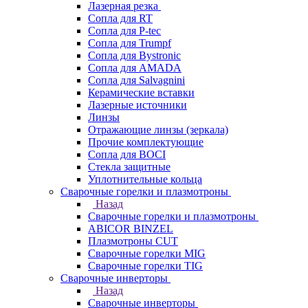
Лазерная резка
Сопла для RT
Сопла для P-tec
Сопла для Trumpf
Сопла для Bystronic
Сопла для AMADA
Сопла для Salvagnini
Керамические вставки
Лазерные источники
Линзы
Отражающие линзы (зеркала)
Прочие комплектующие
Сопла для BOCI
Стекла защитные
Уплотнительные кольца
Сварочные горелки и плазмотроны
Назад
Сварочные горелки и плазмотроны
ABICOR BINZEL
Плазмотроны CUT
Сварочные горелки MIG
Сварочные горелки TIG
Сварочные инверторы
Назад
Сварочные инверторы