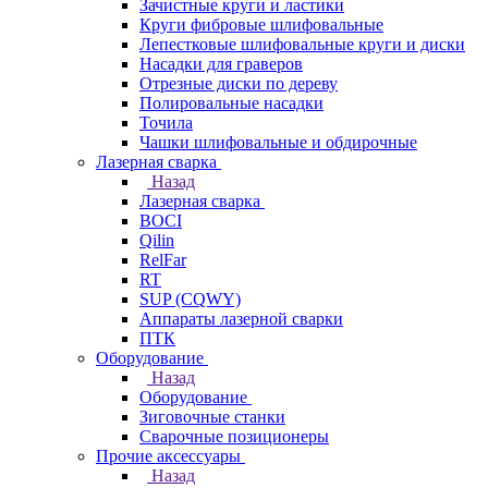
Зачистные круги и ластики
Круги фибровые шлифовальные
Лепестковые шлифовальные круги и диски
Насадки для граверов
Отрезные диски по дереву
Полировальные насадки
Точила
Чашки шлифовальные и обдирочные
Лазерная сварка
Назад
Лазерная сварка
BOCI
Qilin
RelFar
RT
SUP (CQWY)
Аппараты лазерной сварки
ПТК
Оборудование
Назад
Оборудование
Зиговочные станки
Сварочные позиционеры
Прочие аксессуары
Назад