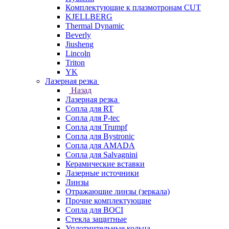
Комплектующие к плазмотронам CUT
KJELLBERG
Thermal Dynamic
Beverly
Jiusheng
Lincoln
Triton
YK
Лазерная резка
Назад
Лазерная резка
Сопла для RT
Сопла для P-tec
Сопла для Trumpf
Сопла для Bystronic
Сопла для AMADA
Сопла для Salvagnini
Керамические вставки
Лазерные источники
Линзы
Отражающие линзы (зеркала)
Прочие комплектующие
Сопла для BOCI
Стекла защитные
Уплотнительные кольца