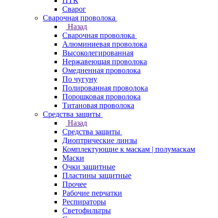
ПТК
Сварог
Сварочная проволока
Назад
Сварочная проволока
Алюминиевая проволока
Высоколегированная
Нержавеющая проволока
Омедненная проволока
По чугуну
Полированная проволока
Порошковая проволока
Титановая проволока
Средства защиты
Назад
Средства защиты
Диоптрические линзы
Комплектующие к маскам | полумаскам
Маски
Очки защитные
Пластины защитные
Прочее
Рабочие перчатки
Респираторы
Светофильтры