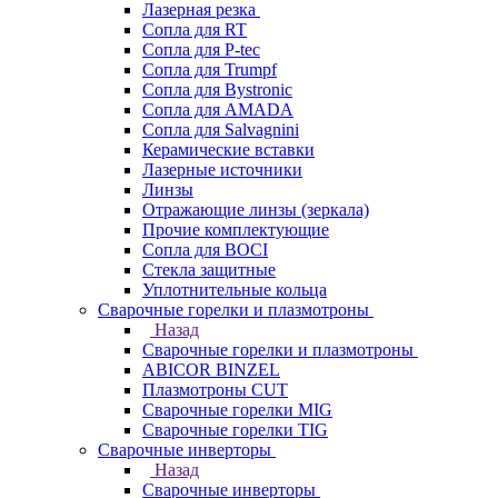
Лазерная резка
Сопла для RT
Сопла для P-tec
Сопла для Trumpf
Сопла для Bystronic
Сопла для AMADA
Сопла для Salvagnini
Керамические вставки
Лазерные источники
Линзы
Отражающие линзы (зеркала)
Прочие комплектующие
Сопла для BOCI
Стекла защитные
Уплотнительные кольца
Сварочные горелки и плазмотроны
Назад
Сварочные горелки и плазмотроны
ABICOR BINZEL
Плазмотроны CUT
Сварочные горелки MIG
Сварочные горелки TIG
Сварочные инверторы
Назад
Сварочные инверторы