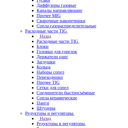
Гусаки
Диффузоры газовые
Каналы направляющие
Прочее MIG
Сварочные наконечники
Сопла газораспределительные
Расходные части TIG
Назад
Расходные части TIG
Блоки
Головки для горелок
Держатели цанг
Заглушки
Кольца
Наборы сопел
Переходники
Прочее TIG
Сетки для сопел
Соединители быстросъёмные
Сопла керамические
Цанги
Штуцеры
Редукторы и регуляторы
Назад
Редукторы и регуляторы