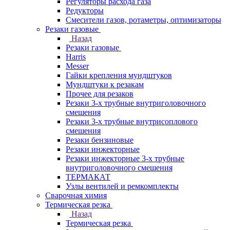
Регуляторы расхода газа
Редукторы
Смесители газов, ротаметры, оптимизаторы
Резаки газовые
Назад
Резаки газовые
Harris
Messer
Гайки крепления мундштуков
Мундштуки к резакам
Прочее для резаков
Резаки 3-х трубные внутриголовочного
смешения
Резаки 3-х трубные внутрисоплового
смешения
Резаки бензиновые
Резаки инжекторные
Резаки инжекторные 3-х трубные
внутриголовочного смешения
ТЕРМАКАТ
Узлы вентилей и ремкомплекты
Сварочная химия
Термическая резка
Назад
Термическая резка