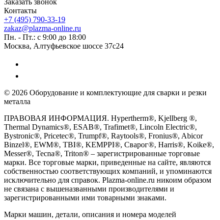
Заказать звонок
Контакты
+7 (495) 790-33-19
zakaz@plazma-online.ru
Пн. - Пт.: с 9:00 до 18:00
Москва, Алтуфьевское шоссе 37с24
© 2026 Оборудование и комплектующие для сварки и резки
металла
ПРАВОВАЯ ИНФОРМАЦИЯ. Hypertherm®, Kjellberg ®,
Thermal Dynamics®, ESAB®, Trafimet®, Lincoln Electric®,
Bystronic®, Pricetec®, Trumpf®, Raytools®, Fronius®, Abicor
Binzel®, EWM®, TBI®, KEMPPI®, Сварог®, Harris®, Koike®,
Messer®, Tecna®, Triton® – зарегистрированные торговые
марки. Все торговые марки, приведенные на сайте, являются
собственностью соответствующих компаний, и упоминаются
исключительно для справок. Plazma-online.ru никоим образом
не связана с вышеназванными производителями и
зарегистрированными ими товарными знаками.
Марки машин, детали, описания и номера моделей