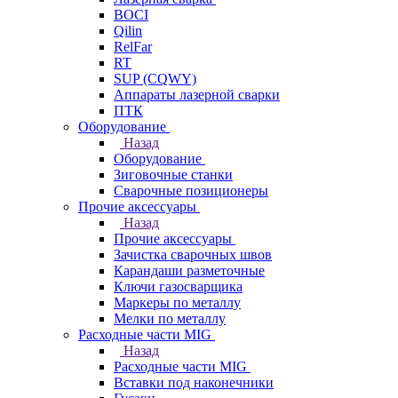
BOCI
Qilin
RelFar
RT
SUP (CQWY)
Аппараты лазерной сварки
ПТК
Оборудование
Назад
Оборудование
Зиговочные станки
Сварочные позиционеры
Прочие аксессуары
Назад
Прочие аксессуары
Зачистка сварочных швов
Карандаши разметочные
Ключи газосварщика
Маркеры по металлу
Мелки по металлу
Расходные части MIG
Назад
Расходные части MIG
Вставки под наконечники