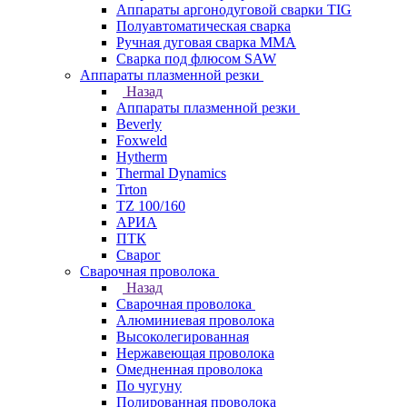
Аппараты аргонодуговой сварки TIG
Полуавтоматическая сварка
Ручная дуговая сварка MMA
Сварка под флюсом SAW
Аппараты плазменной резки
Назад
Аппараты плазменной резки
Beverly
Foxweld
Hytherm
Thermal Dynamics
Trton
TZ 100/160
АРИА
ПТК
Сварог
Сварочная проволока
Назад
Сварочная проволока
Алюминиевая проволока
Высоколегированная
Нержавеющая проволока
Омедненная проволока
По чугуну
Полированная проволока