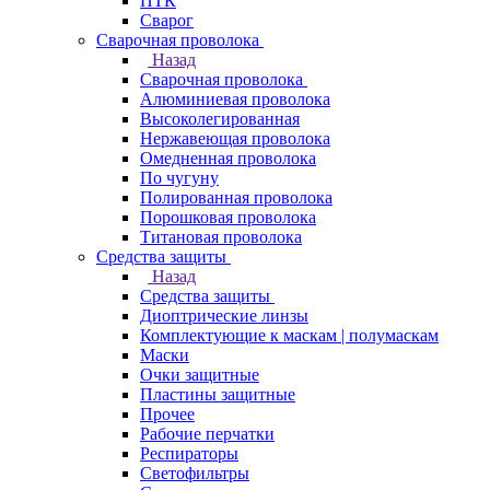
ПТК
Сварог
Сварочная проволока
Назад
Сварочная проволока
Алюминиевая проволока
Высоколегированная
Нержавеющая проволока
Омедненная проволока
По чугуну
Полированная проволока
Порошковая проволока
Титановая проволока
Средства защиты
Назад
Средства защиты
Диоптрические линзы
Комплектующие к маскам | полумаскам
Маски
Очки защитные
Пластины защитные
Прочее
Рабочие перчатки
Респираторы
Светофильтры