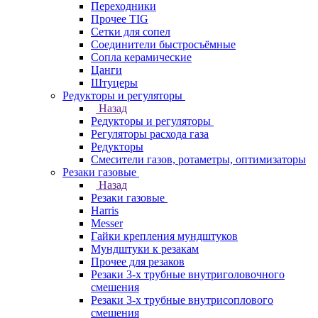
Переходники
Прочее TIG
Сетки для сопел
Соединители быстросъёмные
Сопла керамические
Цанги
Штуцеры
Редукторы и регуляторы
Назад
Редукторы и регуляторы
Регуляторы расхода газа
Редукторы
Смесители газов, ротаметры, оптимизаторы
Резаки газовые
Назад
Резаки газовые
Harris
Messer
Гайки крепления мундштуков
Мундштуки к резакам
Прочее для резаков
Резаки 3-х трубные внутриголовочного
смешения
Резаки 3-х трубные внутрисоплового
смешения