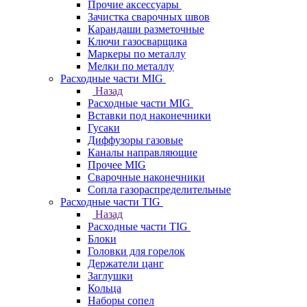
Прочие аксессуары
Зачистка сварочных швов
Карандаши разметочные
Ключи газосварщика
Маркеры по металлу
Мелки по металлу
Расходные части MIG
Назад
Расходные части MIG
Вставки под наконечники
Гусаки
Диффузоры газовые
Каналы направляющие
Прочее MIG
Сварочные наконечники
Сопла газораспределительные
Расходные части TIG
Назад
Расходные части TIG
Блоки
Головки для горелок
Держатели цанг
Заглушки
Кольца
Наборы сопел