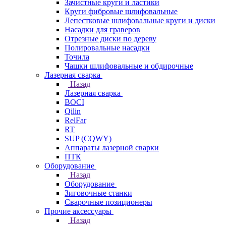
Зачистные круги и ластики
Круги фибровые шлифовальные
Лепестковые шлифовальные круги и диски
Насадки для граверов
Отрезные диски по дереву
Полировальные насадки
Точила
Чашки шлифовальные и обдирочные
Лазерная сварка
Назад
Лазерная сварка
BOCI
Qilin
RelFar
RT
SUP (CQWY)
Аппараты лазерной сварки
ПТК
Оборудование
Назад
Оборудование
Зиговочные станки
Сварочные позиционеры
Прочие аксессуары
Назад