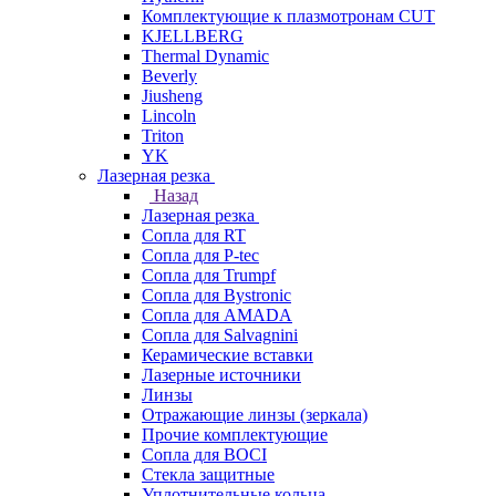
Комплектующие к плазмотронам CUT
KJELLBERG
Thermal Dynamic
Beverly
Jiusheng
Lincoln
Triton
YK
Лазерная резка
Назад
Лазерная резка
Сопла для RT
Сопла для P-tec
Сопла для Trumpf
Сопла для Bystronic
Сопла для AMADA
Сопла для Salvagnini
Керамические вставки
Лазерные источники
Линзы
Отражающие линзы (зеркала)
Прочие комплектующие
Сопла для BOCI
Стекла защитные
Уплотнительные кольца