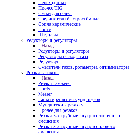
Переходники
Прочее TIG
Сетки для сопел
Соединители быстросъёмные
Сопла керамические
Цанги
Штуцеры
Редукторы и регуляторы
Назад
Редукторы и регуляторы
Регуляторы расхода газа
Редукторы
Смесители газов, ротаметры, оптимизаторы
Резаки газовые
Назад
Резаки газовые
Harris
Messer
Гайки крепления мундштуков
Мундштуки к резакам
Прочее для резаков
Резаки 3-х трубные внутриголовочного
смешения
Резаки 3-х трубные внутрисоплового
смешения