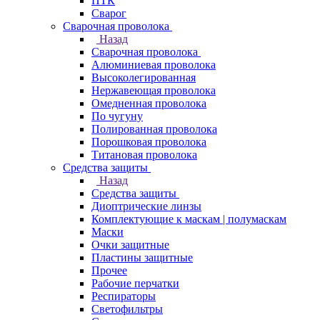
ПТК
Сварог
Сварочная проволока
Назад
Сварочная проволока
Алюминиевая проволока
Высоколегированная
Нержавеющая проволока
Омедненная проволока
По чугуну
Полированная проволока
Порошковая проволока
Титановая проволока
Средства защиты
Назад
Средства защиты
Диоптрические линзы
Комплектующие к маскам | полумаскам
Маски
Очки защитные
Пластины защитные
Прочее
Рабочие перчатки
Респираторы
Светофильтры