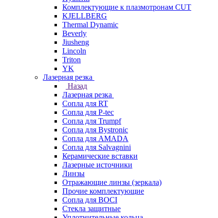
Комплектующие к плазмотронам CUT
KJELLBERG
Thermal Dynamic
Beverly
Jiusheng
Lincoln
Triton
YK
Лазерная резка
Назад
Лазерная резка
Сопла для RT
Сопла для P-tec
Сопла для Trumpf
Сопла для Bystronic
Сопла для AMADA
Сопла для Salvagnini
Керамические вставки
Лазерные источники
Линзы
Отражающие линзы (зеркала)
Прочие комплектующие
Сопла для BOCI
Стекла защитные
Уплотнительные кольца