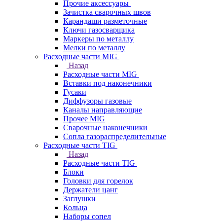
Прочие аксессуары
Зачистка сварочных швов
Карандаши разметочные
Ключи газосварщика
Маркеры по металлу
Мелки по металлу
Расходные части MIG
Назад
Расходные части MIG
Вставки под наконечники
Гусаки
Диффузоры газовые
Каналы направляющие
Прочее MIG
Сварочные наконечники
Сопла газораспределительные
Расходные части TIG
Назад
Расходные части TIG
Блоки
Головки для горелок
Держатели цанг
Заглушки
Кольца
Наборы сопел