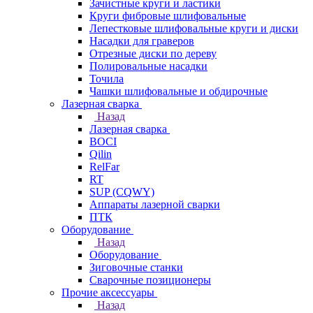
Зачистные круги и ластики
Круги фибровые шлифовальные
Лепестковые шлифовальные круги и диски
Насадки для граверов
Отрезные диски по дереву
Полировальные насадки
Точила
Чашки шлифовальные и обдирочные
Лазерная сварка
Назад
Лазерная сварка
BOCI
Qilin
RelFar
RT
SUP (CQWY)
Аппараты лазерной сварки
ПТК
Оборудование
Назад
Оборудование
Зиговочные станки
Сварочные позиционеры
Прочие аксессуары
Назад