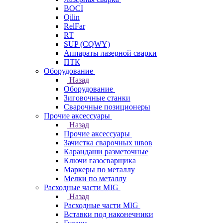
BOCI
Qilin
RelFar
RT
SUP (CQWY)
Аппараты лазерной сварки
ПТК
Оборудование
Назад
Оборудование
Зиговочные станки
Сварочные позиционеры
Прочие аксессуары
Назад
Прочие аксессуары
Зачистка сварочных швов
Карандаши разметочные
Ключи газосварщика
Маркеры по металлу
Мелки по металлу
Расходные части MIG
Назад
Расходные части MIG
Вставки под наконечники