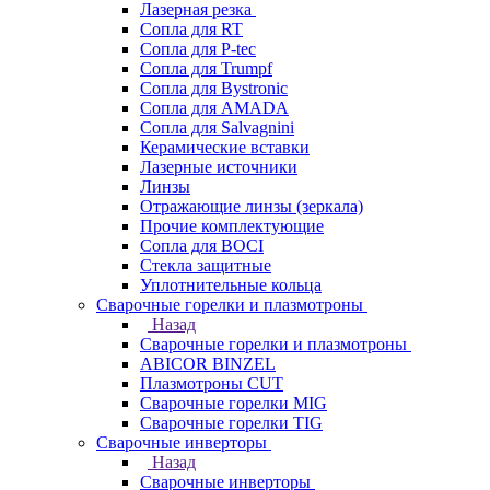
Лазерная резка
Сопла для RT
Сопла для P-tec
Сопла для Trumpf
Сопла для Bystronic
Сопла для AMADA
Сопла для Salvagnini
Керамические вставки
Лазерные источники
Линзы
Отражающие линзы (зеркала)
Прочие комплектующие
Сопла для BOCI
Стекла защитные
Уплотнительные кольца
Сварочные горелки и плазмотроны
Назад
Сварочные горелки и плазмотроны
ABICOR BINZEL
Плазмотроны CUT
Сварочные горелки MIG
Сварочные горелки TIG
Сварочные инверторы
Назад
Сварочные инверторы