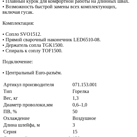
• Плавный курок для комфортной работы на длинных швах.
• Возможность быстрой замены всех комплектующих,
включая гусак.
Комплектация:
• Сопло SVO1512.
• Прямой сварочный наконечник LED6510-08.
• Держатель сопла TGK1500.
• Спираль к соплу TOF1500.
Подключение:
• Центральный Euro-разъём.
Артикул производителя
071.153.001
Тип
Горелка
Вес, кг
1,3
Диаметр проволоки,мм
0,6–1,0
ПВ, %
50
Охлаждение
Воздушное
Длина шлейфа, м
3
Серия
15