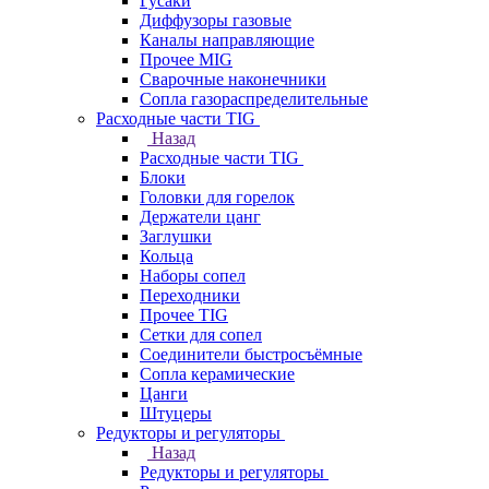
Гусаки
Диффузоры газовые
Каналы направляющие
Прочее MIG
Сварочные наконечники
Сопла газораспределительные
Расходные части TIG
Назад
Расходные части TIG
Блоки
Головки для горелок
Держатели цанг
Заглушки
Кольца
Наборы сопел
Переходники
Прочее TIG
Сетки для сопел
Соединители быстросъёмные
Сопла керамические
Цанги
Штуцеры
Редукторы и регуляторы
Назад
Редукторы и регуляторы