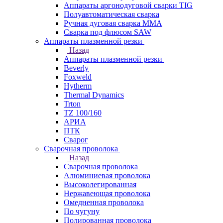
Аппараты аргонодуговой сварки TIG
Полуавтоматическая сварка
Ручная дуговая сварка MMA
Сварка под флюсом SAW
Аппараты плазменной резки
Назад
Аппараты плазменной резки
Beverly
Foxweld
Hytherm
Thermal Dynamics
Trton
TZ 100/160
АРИА
ПТК
Сварог
Сварочная проволока
Назад
Сварочная проволока
Алюминиевая проволока
Высоколегированная
Нержавеющая проволока
Омедненная проволока
По чугуну
Полированная проволока