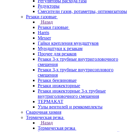
Регуляторы расхода газа
Редукторы
Смесители газов, ротаметры, оптимизаторы
Резаки газовые
Назад
Резаки газовые
Harris
Messer
Гайки крепления мундштуков
Мундштуки к резакам
Прочее для резаков
Резаки 3-х трубные внутриголовочного
смешения
Резаки 3-х трубные внутрисоплового
смешения
Резаки бензиновые
Резаки инжекторные
Резаки инжекторные 3-х трубные
внутриголовочного смешения
ТЕРМАКАТ
Узлы вентилей и ремкомплекты
Сварочная химия
Термическая резка
Назад
Термическая резка