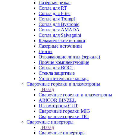
Лазерная резка
Сопла для RT
Сопла для P-tec
Сопла для Trumpf
Сопла для Bystronic
Сопла для AMADA
Сопла для Salvagnini
Керамические вставки
Лазерные источники
Линзы
Отражающие линзы (зеркала)
Прочие комплектующие
Сопла для BOCI
Стекла защитные
Уплотнительные кольца
Сварочные горелки и плазмотроны
Назад
Сварочные горелки и плазмотроны
ABICOR BINZEL
Плазмотроны CUT
Сварочные горелки MIG
Сварочные горелки TIG
Сварочные инверторы
Назад
Сварочные инверторы