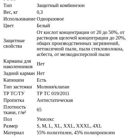
Тип
Защитный комбинезон
Вес, кг
0,3
Использование
Одноразовое
Цвет
Белый
От кислот концентрации от 20 до 50%, от
растворов щелочей концентрации до 20%,
Защитные
общих производственных загрязнений,
свойства
нетоксичной пыли, пыли стекловолокна,
асбеста, от мелкодисперсной пыли
Карманы для
Нет
наколенников
Задний карман
Нет
Капюшон
Есть
Тип застежки
Молния/клапан
ТР ТС/ТУ
ТР ТС 019/2011
Пропитка
Антистатическая
Плотность
65
ткани, г/м²
Пол
Унисекс
Размер
S, M, L, XL, XXL, XXXL, 4XL
Материал
55% полиэтилен, 45% полипропилен