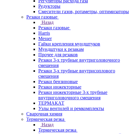
Регуляторы расхода газа
Редукторы
Смесители газов, ротаметры, оптимизаторы
Резаки газовые
Назад
Резаки газовые
Harris
Messer
Гайки крепления мундштуков
Мундштуки к резакам
Прочее для резаков
Резаки 3-х трубные внутриголовочного
смешения
Резаки 3-х трубные внутрисоплового
смешения
Резаки бензиновые
Резаки инжекторные
Резаки инжекторные 3-х трубные
внутриголовочного смешения
ТЕРМАКАТ
Узлы вентилей и ремкомплекты
Сварочная химия
Термическая резка
Назад
Термическая резка