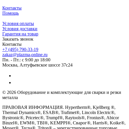
Контакты
Помощь
Условия оплаты
Условия доставки
Гарантия на товар
Заказать звонок
Контакты
+7 (495) 790-33-19
zakaz@plazma-online.ru
Пн. - Пт.: с 9:00 до 18:00
Москва, Алтуфьевское шоссе 37с24
© 2026 Оборудование и комплектующие для сварки и резки
металла
ПРАВОВАЯ ИНФОРМАЦИЯ. Hypertherm®, Kjellberg ®,
Thermal Dynamics®, ESAB®, Trafimet®, Lincoln Electric®,
Bystronic®, Pricetec®, Trumpf®, Raytools®, Fronius®, Abicor
Binzel®, EWM®, TBI®, KEMPPI®, Сварог®, Harris®, Koike®,
Messer®, Tecna®, Triton® – зарегистрированные торговые