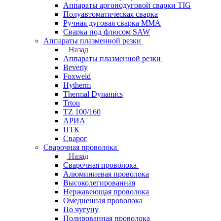
Аппараты аргонодуговой сварки TIG
Полуавтоматическая сварка
Ручная дуговая сварка MMA
Сварка под флюсом SAW
Аппараты плазменной резки
Назад
Аппараты плазменной резки
Beverly
Foxweld
Hytherm
Thermal Dynamics
Trton
TZ 100/160
АРИА
ПТК
Сварог
Сварочная проволока
Назад
Сварочная проволока
Алюминиевая проволока
Высоколегированная
Нержавеющая проволока
Омедненная проволока
По чугуну
Полированная проволока