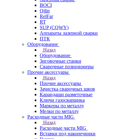
BOCI
Qilin
RelFar
RT
SUP (CQWY)
Аппараты лазерной сварки
ПТК
Оборудование
Назад
Оборудование
Зиговочные станки
Сварочные позиционеры
Прочие аксессуары
Назад
Прочие аксессуары
Зачистка сварочных швов
Карандаши разметочные
Ключи газосварщика
Маркеры по металлу
Мелки по металлу
Расходные части MIG
Назад
Расходные части MIG
Вставки под наконечники