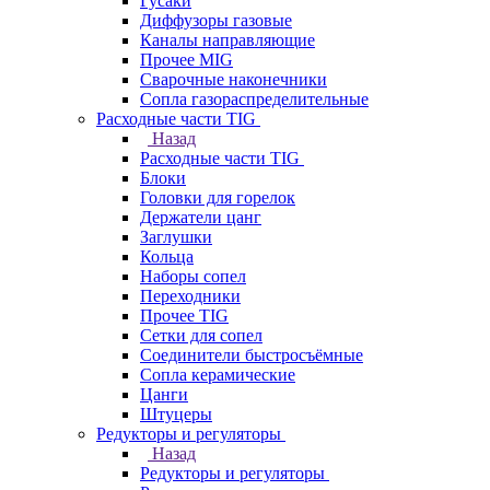
Гусаки
Диффузоры газовые
Каналы направляющие
Прочее MIG
Сварочные наконечники
Сопла газораспределительные
Расходные части TIG
Назад
Расходные части TIG
Блоки
Головки для горелок
Держатели цанг
Заглушки
Кольца
Наборы сопел
Переходники
Прочее TIG
Сетки для сопел
Соединители быстросъёмные
Сопла керамические
Цанги
Штуцеры
Редукторы и регуляторы
Назад
Редукторы и регуляторы