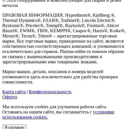
© 2026 Оборудование и комплектующие для сварки и резки
металла
ПРАВОВАЯ ИНФОРМАЦИЯ. Hypertherm®, Kjellberg ®,
Thermal Dynamics®, ESAB®, Trafimet®, Lincoln Electric®,
Bystronic®, Pricetec®, Trumpf®, Raytools®, Fronius®, Abicor
Binzel®, EWM®, TBI®, KEMPPI®, Сварог®, Harris®, Koike®,
Messer®, Tecna®, Triton® – зарегистрированные торговые
марки. Все торговые марки, приведенные на сайте, являются
собственностью соответствующих компаний, и упоминаются
исключительно для справок. Plazma-online.ru никоим образом
не связана с вышеназванными производителями и
зарегистрированными ими товарными знаками.
Марки машин, детали, описания и номера моделей
упоминаются здесь исключительно для удобства проверки
совместимости.
Карта сайта
|
Конфиденциальность
Оферта
Мы используем cookies для улучшения работы сайта.
Оставаясь на нашем сайте, вы соглашаетесь с
условиями
использования cookies.
Я согласен