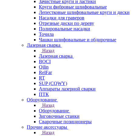
Зачистные круги и ластики
Круги фибровые шлифовальные
Лепестковые шлифовальные круги и диски
Насадки для граверов
Отрезные диски по дереву
Полировальные насадки
Точила
Чашки шлифовальные и обдирочные
Лазерная сварка
Назад
Лазерная сварка
BOCI
Qilin
RelFar
RT
SUP (CQWY)
Аппараты лазерной сварки
ПТК
Оборудование
Назад
Оборудование
Зиговочные станки
Сварочные позиционеры
Прочие аксессуары
Назад