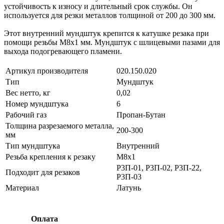
устойчивость к износу и длительный срок службы. Он
используется для резки металлов толщиной от 200 до 300 мм.
Этот внутренний мундштук крепится к катушке резака при
помощи резьбы М8х1 мм. Мундштук с шлицевыми пазами для
выхода подогревающего пламени.
Артикул производителя
020.150.020
Тип
Мундштук
Вес нетто, кг
0,02
Номер мундштука
6
Рабочий газ
Пропан-Бутан
Толщина разрезаемого металла,
200-300
мм
Тип мундштука
Внутренний
Резьба крепления к резаку
М8х1
Р3П-01, Р3П-02, Р3П-22,
Подходит для резаков
Р3П-03
Материал
Латунь
Оплата