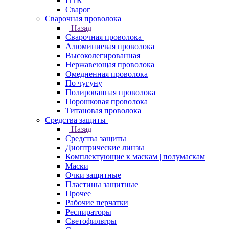
ПТК
Сварог
Сварочная проволока
Назад
Сварочная проволока
Алюминиевая проволока
Высоколегированная
Нержавеющая проволока
Омедненная проволока
По чугуну
Полированная проволока
Порошковая проволока
Титановая проволока
Средства защиты
Назад
Средства защиты
Диоптрические линзы
Комплектующие к маскам | полумаскам
Маски
Очки защитные
Пластины защитные
Прочее
Рабочие перчатки
Респираторы
Светофильтры