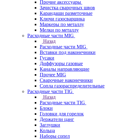
Прочие аксессуары
Зачистка сварочных швов
Карандаши разметочные
Ключи газосварщика
Маркеры по металлу
Мелки по металлу
Расходные части MIG
Назад
Расходные части MIG
Вставки под наконечники
Гусаки
Диффузоры газовые
Каналы направляющие
Прочее MIG
Сварочные наконечники
Сопла газораспределительные
Расходные части TIG
Назад
Расходные части TIG
Блоки
Головки для горелок
Держатели цанг
Заглушки
Кольца
Наборы сопел