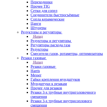
Переходники
Прочее TIG
Сетки для сопел
Соединители быстросъёмные
Сопла керамические
Цанги
Штуцеры
Редукторы и регуляторы
Назад
Редукторы и регуляторы
Регуляторы расхода газа
Редукторы
Смесители газов, ротаметры, оптимизаторы
Резаки газовые
Назад
Резаки газовые
Harris
Messer
Гайки крепления мундштуков
Мундштуки к резакам
Прочее для резаков
Резаки 3-х трубные внутриголовочного
смешения
Резаки 3-х трубные внутрисоплового
смешения