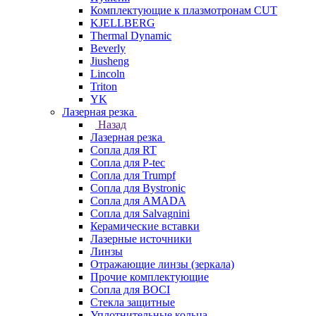
Комплектующие к плазмотронам CUT
KJELLBERG
Thermal Dynamic
Beverly
Jiusheng
Lincoln
Triton
YK
Лазерная резка
Назад
Лазерная резка
Сопла для RT
Сопла для P-tec
Сопла для Trumpf
Сопла для Bystronic
Сопла для AMADA
Сопла для Salvagnini
Керамические вставки
Лазерные источники
Линзы
Отражающие линзы (зеркала)
Прочие комплектующие
Сопла для BOCI
Стекла защитные
Уплотнительные кольца