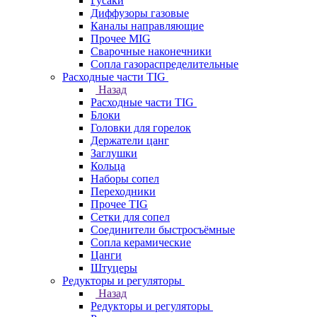
Гусаки
Диффузоры газовые
Каналы направляющие
Прочее MIG
Сварочные наконечники
Сопла газораспределительные
Расходные части TIG
Назад
Расходные части TIG
Блоки
Головки для горелок
Держатели цанг
Заглушки
Кольца
Наборы сопел
Переходники
Прочее TIG
Сетки для сопел
Соединители быстросъёмные
Сопла керамические
Цанги
Штуцеры
Редукторы и регуляторы
Назад
Редукторы и регуляторы