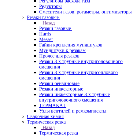
Регуляторы расхода газа
Редукторы
Смесители газов, ротаметры, оптимизаторы
Резаки газовые
Назад
Резаки газовые
Harris
Messer
Гайки крепления мундштуков
Мундштуки к резакам
Прочее для резаков
Резаки 3-х трубные внутриголовочного
смешения
Резаки 3-х трубные внутрисоплового
смешения
Резаки бензиновые
Резаки инжекторные
Резаки инжекторные 3-х трубные
внутриголовочного смешения
ТЕРМАКАТ
Узлы вентилей и ремкомплекты
Сварочная химия
Термическая резка
Назад
Термическая резка