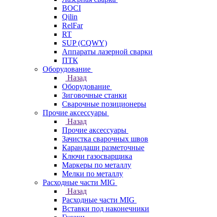
BOCI
Qilin
RelFar
RT
SUP (CQWY)
Аппараты лазерной сварки
ПТК
Оборудование
Назад
Оборудование
Зиговочные станки
Сварочные позиционеры
Прочие аксессуары
Назад
Прочие аксессуары
Зачистка сварочных швов
Карандаши разметочные
Ключи газосварщика
Маркеры по металлу
Мелки по металлу
Расходные части MIG
Назад
Расходные части MIG
Вставки под наконечники