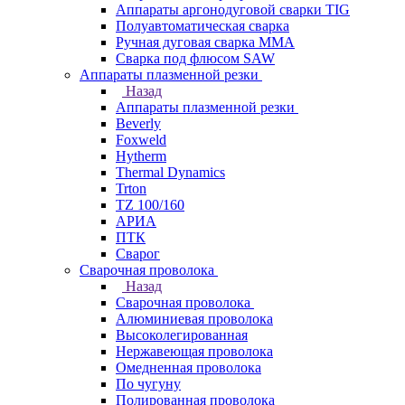
Аппараты аргонодуговой сварки TIG
Полуавтоматическая сварка
Ручная дуговая сварка MMA
Сварка под флюсом SAW
Аппараты плазменной резки
Назад
Аппараты плазменной резки
Beverly
Foxweld
Hytherm
Thermal Dynamics
Trton
TZ 100/160
АРИА
ПТК
Сварог
Сварочная проволока
Назад
Сварочная проволока
Алюминиевая проволока
Высоколегированная
Нержавеющая проволока
Омедненная проволока
По чугуну
Полированная проволока