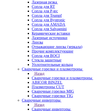
Лазерная резка
Сопла для RT
Сопла для P-tec
Сопла для Trumpf
Сопла для Bystronic
Сопла для AMADA
Сопла для Salvagnini
Керамические вставки
Лазерные источники
Линзы
Отражающие линзы (зеркала)
Прочие комплектующие
Сопла для BOCI
Стекла защитные
Уплотнительные кольца
Сварочные горелки и плазмотроны
Назад
Сварочные горелки и плазмотроны
ABICOR BINZEL
Плазмотроны CUT
Сварочные горелки MIG
Сварочные горелки TIG
Сварочные инверторы
Назад
Сварочные инверторы