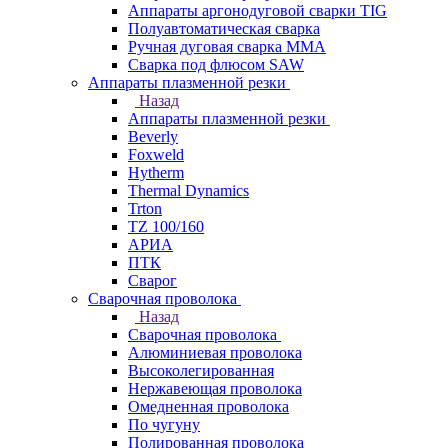
Аппараты аргонодуговой сварки TIG
Полуавтоматическая сварка
Ручная дуговая сварка MMA
Сварка под флюсом SAW
Аппараты плазменной резки
Назад
Аппараты плазменной резки
Beverly
Foxweld
Hytherm
Thermal Dynamics
Trton
TZ 100/160
АРИА
ПТК
Сварог
Сварочная проволока
Назад
Сварочная проволока
Алюминиевая проволока
Высоколегированная
Нержавеющая проволока
Омедненная проволока
По чугуну
Полированная проволока