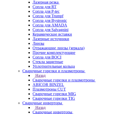
Лазерная резка
Сопла для RT
Сопла для P-tec
Сопла для Trumpf
Сопла для Bystronic
Сопла для AMADA
Сопла для Salvagnini
Керамические вставки
Лазерные источники
Линзы
Отражающие линзы (зеркала)
Прочие комплектующие
Сопла для BOCI
Стекла защитные
Уплотнительные кольца
Сварочные горелки и плазмотроны
Назад
Сварочные горелки и плазмотроны
ABICOR BINZEL
Плазмотроны CUT
Сварочные горелки MIG
Сварочные горелки TIG
Сварочные инверторы
Назад
Сварочные инверторы