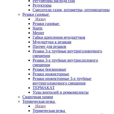
Регуляторы расхода газа
Редукторы
Смесители газов, ротаметры, оптимизаторы
Резаки газовые
Назад
Резаки газовые
Harris
Messer
Гайки крепления мундштуков
Мундштуки к резакам
Прочее для резаков
Резаки 3-х трубные внутриголовочного
смешения
Резаки 3-х трубные внутрисоплового
смешения
Резаки бензиновые
Резаки инжекторные
Резаки инжекторные 3-х трубные
внутриголовочного смешения
ТЕРМАКАТ
Узлы вентилей и ремкомплекты
Сварочная химия
Термическая резка
Назад
Термическая резка