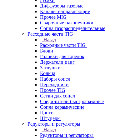
Гусаки
Диффузоры газовые
Каналы направляющие
Прочее MIG
Сварочные наконечники
Сопла газораспределительные
Расходные части TIG
Назад
Расходные части TIG
Блоки
Головки для горелок
Держатели цанг
Заглушки
Кольца
Наборы сопел
Переходники
Прочее TIG
Сетки для сопел
Соединители быстросъёмные
Сопла керамические
Цанги
Штуцеры
Редукторы и регуляторы
Назад
Редукторы и регуляторы