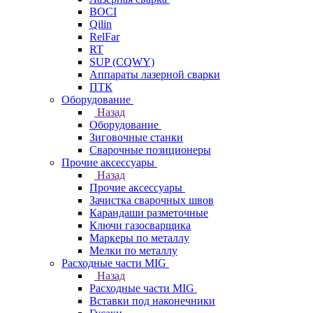
BOCI
Qilin
RelFar
RT
SUP (CQWY)
Аппараты лазерной сварки
ПТК
Оборудование
Назад
Оборудование
Зиговочные станки
Сварочные позиционеры
Прочие аксессуары
Назад
Прочие аксессуары
Зачистка сварочных швов
Карандаши разметочные
Ключи газосварщика
Маркеры по металлу
Мелки по металлу
Расходные части MIG
Назад
Расходные части MIG
Вставки под наконечники