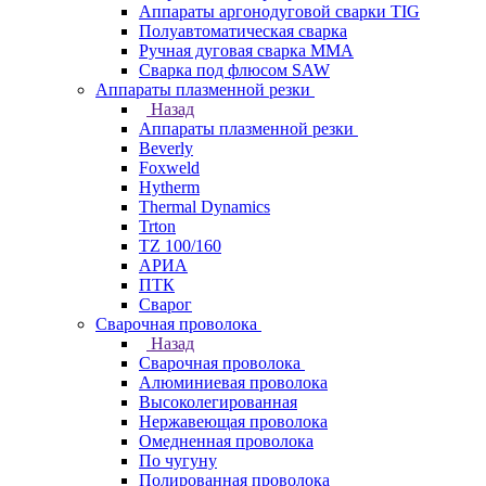
Аппараты аргонодуговой сварки TIG
Полуавтоматическая сварка
Ручная дуговая сварка MMA
Сварка под флюсом SAW
Аппараты плазменной резки
Назад
Аппараты плазменной резки
Beverly
Foxweld
Hytherm
Thermal Dynamics
Trton
TZ 100/160
АРИА
ПТК
Сварог
Сварочная проволока
Назад
Сварочная проволока
Алюминиевая проволока
Высоколегированная
Нержавеющая проволока
Омедненная проволока
По чугуну
Полированная проволока