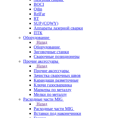
BOCI
Qilin
RelFar
RT
SUP (CQWY)
Аппараты лазерной сварки
ПТК
Оборудование
Назад
Оборудование
Зиговочные станки
Сварочные позиционеры
Прочие аксессуары
Назад
Прочие аксессуары
Зачистка сварочных швов
Карандаши разметочные
Ключи газосварщика
Маркеры по металлу
Мелки по металлу
Расходные части MIG
Назад
Расходные части MIG
Вставки под наконечники