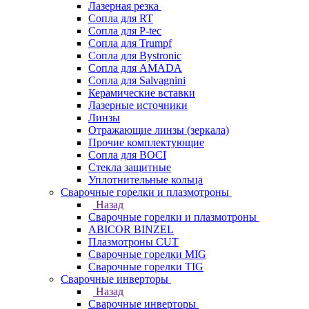
Лазерная резка
Сопла для RT
Сопла для P-tec
Сопла для Trumpf
Сопла для Bystronic
Сопла для AMADA
Сопла для Salvagnini
Керамические вставки
Лазерные источники
Линзы
Отражающие линзы (зеркала)
Прочие комплектующие
Сопла для BOCI
Стекла защитные
Уплотнительные кольца
Сварочные горелки и плазмотроны
Назад
Сварочные горелки и плазмотроны
ABICOR BINZEL
Плазмотроны CUT
Сварочные горелки MIG
Сварочные горелки TIG
Сварочные инверторы
Назад
Сварочные инверторы