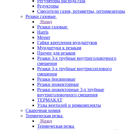
Регуляторы расхода газа
Редукторы
Смесители газов, ротаметры, оптимизаторы
Резаки газовые
Назад
Резаки газовые
Harris
Messer
Гайки крепления мундштуков
Мундштуки к резакам
Прочее для резаков
Резаки 3-х трубные внутриголовочного
смешения
Резаки 3-х трубные внутрисоплового
смешения
Резаки бензиновые
Резаки инжекторные
Резаки инжекторные 3-х трубные
внутриголовочного смешения
ТЕРМАКАТ
Узлы вентилей и ремкомплекты
Сварочная химия
Термическая резка
Назад
Термическая резка