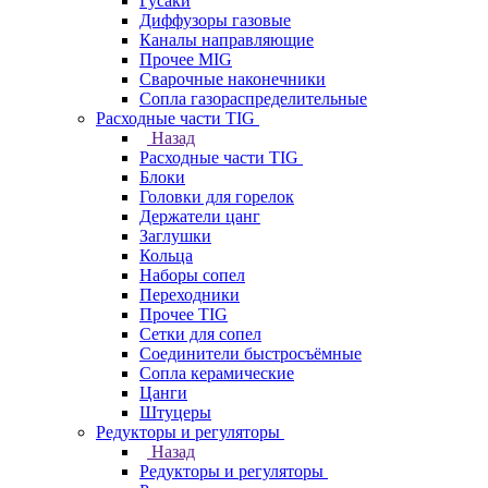
Гусаки
Диффузоры газовые
Каналы направляющие
Прочее MIG
Сварочные наконечники
Сопла газораспределительные
Расходные части TIG
Назад
Расходные части TIG
Блоки
Головки для горелок
Держатели цанг
Заглушки
Кольца
Наборы сопел
Переходники
Прочее TIG
Сетки для сопел
Соединители быстросъёмные
Сопла керамические
Цанги
Штуцеры
Редукторы и регуляторы
Назад
Редукторы и регуляторы