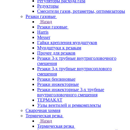
Регуляторы расхода газа
Редукторы
Смесители газов, ротаметры, оптимизаторы
Резаки газовые
Назад
Резаки газовые
Harris
Messer
Гайки крепления мундштуков
Мундштуки к резакам
Прочее для резаков
Резаки 3-х трубные внутриголовочного
смешения
Резаки 3-х трубные внутрисоплового
смешения
Резаки бензиновые
Резаки инжекторные
Резаки инжекторные 3-х трубные
внутриголовочного смешения
ТЕРМАКАТ
Узлы вентилей и ремкомплекты
Сварочная химия
Термическая резка
Назад
Термическая резка