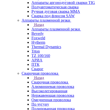
Аппараты аргонодуговой сварки TIG
Полуавтоматическая сварка
Ручная дуговая сварка MMA
Сварка под флюсом SAW
Аппараты плазменной резки
Назад
Аппараты плазменной резки
Beverly
Foxweld
Hytherm
Thermal Dynamics
Trton
TZ 100/160
АРИА
ПТК
Сварог
Сварочная проволока
Назад
Сварочная проволока
Алюминиевая проволока
Высоколегированная
Нержавеющая проволока
Омедненная проволока
По чугуну
Полированная проволока