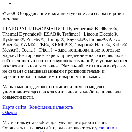
© 2026 Оборудование и комплектующие для сварки и резки
металла
ПРАВОВАЯ ИНФОРМАЦИЯ. Hypertherm®, Kjellberg ®,
Thermal Dynamics®, ESAB®, Trafimet®, Lincoln Electric®,
Bystronic®, Pricetec®, Trumpf®, Raytools®, Fronius®, Abicor
Binzel®, EWM®, TBI®, KEMPPI®, Сварог®, Harris®, Koike®,
Messer®, Tecna®, Triton® – зарегистрированные торговые
марки. Все торговые марки, приведенные на сайте, являются
собственностью соответствующих компаний, и упоминаются
исключительно для справок. Plazma-online.ru никоим образом
не связана с вышеназванными производителями и
зарегистрированными ими товарными знаками.
Марки машин, детали, описания и номера моделей
упоминаются здесь исключительно для удобства проверки
совместимости.
Карта сайта
|
Конфиденциальность
Оферта
Мы используем cookies для улучшения работы сайта.
Оставаясь на нашем сайте, вы соглашаетесь с
условиями