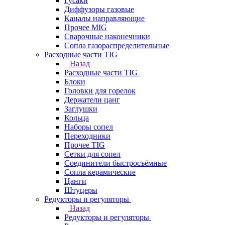
Гусаки
Диффузоры газовые
Каналы направляющие
Прочее MIG
Сварочные наконечники
Сопла газораспределительные
Расходные части TIG
Назад
Расходные части TIG
Блоки
Головки для горелок
Держатели цанг
Заглушки
Кольца
Наборы сопел
Переходники
Прочее TIG
Сетки для сопел
Соединители быстросъёмные
Сопла керамические
Цанги
Штуцеры
Редукторы и регуляторы
Назад
Редукторы и регуляторы