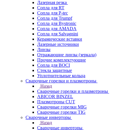
Лазерная резка
Сопла для RT
Сопла для P-tec
Сопла для Trumpf
Сопла для Bystronic
Сопла для AMADA
Сопла для Salvagnini
Керамические вставки
Лазерные источники
Линзы
Отражающие линзы (зеркала)
Прочие комплектующие
Сопла для BOCI
Стекла защитные
Уплотнительные кольца
Сварочные горелки и плазмотроны
Назад
Сварочные горелки и плазмотроны
ABICOR BINZEL
Плазмотроны CUT
Сварочные горелки MIG
Сварочные горелки TIG
Сварочные инверторы
Назад
Сварочные инверторы