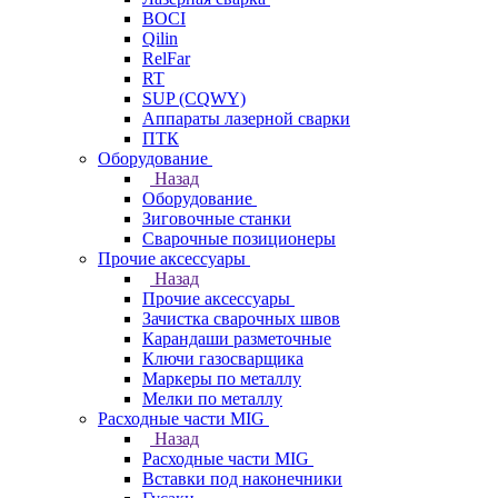
BOCI
Qilin
RelFar
RT
SUP (CQWY)
Аппараты лазерной сварки
ПТК
Оборудование
Назад
Оборудование
Зиговочные станки
Сварочные позиционеры
Прочие аксессуары
Назад
Прочие аксессуары
Зачистка сварочных швов
Карандаши разметочные
Ключи газосварщика
Маркеры по металлу
Мелки по металлу
Расходные части MIG
Назад
Расходные части MIG
Вставки под наконечники