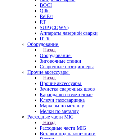
BOCI
Qilin
RelFar
RT
SUP (CQWY)
Аппараты лазерной сварки
ПТК
Оборудование
Назад
Оборудование
Зиговочные станки
Сварочные позиционеры
Прочие аксессуары
Назад
Прочие аксессуары
Зачистка сварочных швов
Карандаши разметочные
Ключи газосварщика
Маркеры по металлу
Мелки по металлу
Расходные части MIG
Назад
Расходные части MIG
Вставки под наконечники