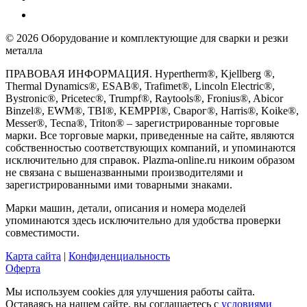
© 2026 Оборудование и комплектующие для сварки и резки
металла
ПРАВОВАЯ ИНФОРМАЦИЯ. Hypertherm®, Kjellberg ®,
Thermal Dynamics®, ESAB®, Trafimet®, Lincoln Electric®,
Bystronic®, Pricetec®, Trumpf®, Raytools®, Fronius®, Abicor
Binzel®, EWM®, TBI®, KEMPPI®, Сварог®, Harris®, Koike®,
Messer®, Tecna®, Triton® – зарегистрированные торговые
марки. Все торговые марки, приведенные на сайте, являются
собственностью соответствующих компаний, и упоминаются
исключительно для справок. Plazma-online.ru никоим образом
не связана с вышеназванными производителями и
зарегистрированными ими товарными знаками.
Марки машин, детали, описания и номера моделей
упоминаются здесь исключительно для удобства проверки
совместимости.
Карта сайта
|
Конфиденциальность
Оферта
Мы используем cookies для улучшения работы сайта.
Оставаясь на нашем сайте, вы соглашаетесь с
условиями