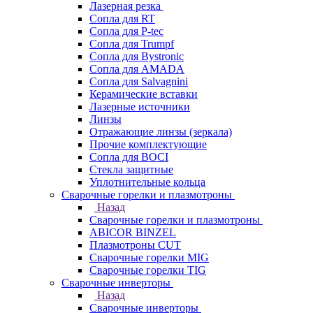
Лазерная резка
Сопла для RT
Сопла для P-tec
Сопла для Trumpf
Сопла для Bystronic
Сопла для AMADA
Сопла для Salvagnini
Керамические вставки
Лазерные источники
Линзы
Отражающие линзы (зеркала)
Прочие комплектующие
Сопла для BOCI
Стекла защитные
Уплотнительные кольца
Сварочные горелки и плазмотроны
Назад
Сварочные горелки и плазмотроны
ABICOR BINZEL
Плазмотроны CUT
Сварочные горелки MIG
Сварочные горелки TIG
Сварочные инверторы
Назад
Сварочные инверторы