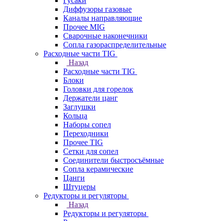
Гусаки
Диффузоры газовые
Каналы направляющие
Прочее MIG
Сварочные наконечники
Сопла газораспределительные
Расходные части TIG
Назад
Расходные части TIG
Блоки
Головки для горелок
Держатели цанг
Заглушки
Кольца
Наборы сопел
Переходники
Прочее TIG
Сетки для сопел
Соединители быстросъёмные
Сопла керамические
Цанги
Штуцеры
Редукторы и регуляторы
Назад
Редукторы и регуляторы