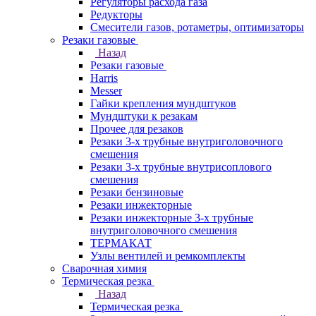
Регуляторы расхода газа
Редукторы
Смесители газов, ротаметры, оптимизаторы
Резаки газовые
Назад
Резаки газовые
Harris
Messer
Гайки крепления мундштуков
Мундштуки к резакам
Прочее для резаков
Резаки 3-х трубные внутриголовочного
смешения
Резаки 3-х трубные внутрисоплового
смешения
Резаки бензиновые
Резаки инжекторные
Резаки инжекторные 3-х трубные
внутриголовочного смешения
ТЕРМАКАТ
Узлы вентилей и ремкомплекты
Сварочная химия
Термическая резка
Назад
Термическая резка