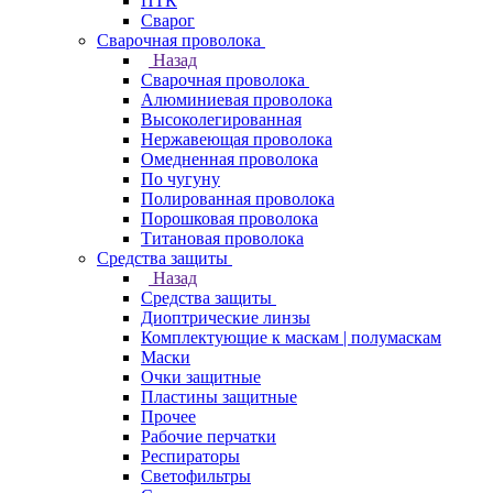
ПТК
Сварог
Сварочная проволока
Назад
Сварочная проволока
Алюминиевая проволока
Высоколегированная
Нержавеющая проволока
Омедненная проволока
По чугуну
Полированная проволока
Порошковая проволока
Титановая проволока
Средства защиты
Назад
Средства защиты
Диоптрические линзы
Комплектующие к маскам | полумаскам
Маски
Очки защитные
Пластины защитные
Прочее
Рабочие перчатки
Респираторы
Светофильтры