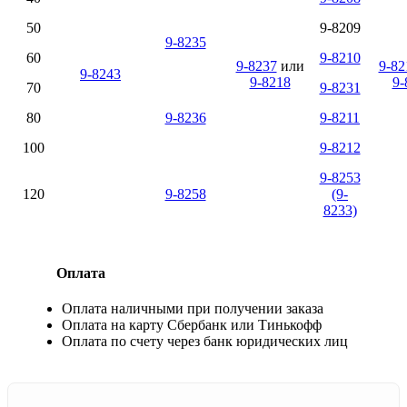
50
9-8209
9-8235
60
9-8210
9-8237
или
9-82
9-8243
9-8218
9-
70
9-8231
80
9-8236
9-8211
100
9-8212
9-8253
120
9-8258
(9-
8233)
Оплата
Оплата наличными при получении заказа
Оплата на карту Сбербанк или Тинькофф
Оплата по счету через банк юридических лиц