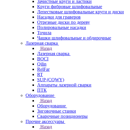
Зачистные круги и ластики
Круги фибровые шлифовальные
Лепестковые шлифовальные круги и диски
Насадки для граверов
Отрезные диски по дереву
Полировальные насадки
Точила
Чашки шлифовальные и обдирочные
Лазерная сварка
Назад
Лазерная сварка
BOCI
Qilin
RelFar
RT
SUP (CQWY)
Аппараты лазерной сварки
ПТК
Оборудование
Назад
Оборудование
Зиговочные станки
Сварочные позиционеры
Прочие аксессуары
Назад