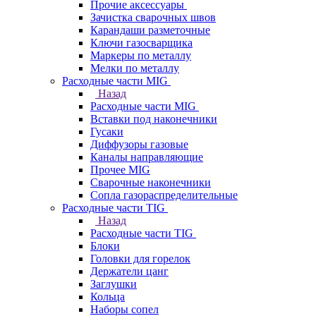
Прочие аксессуары
Зачистка сварочных швов
Карандаши разметочные
Ключи газосварщика
Маркеры по металлу
Мелки по металлу
Расходные части MIG
Назад
Расходные части MIG
Вставки под наконечники
Гусаки
Диффузоры газовые
Каналы направляющие
Прочее MIG
Сварочные наконечники
Сопла газораспределительные
Расходные части TIG
Назад
Расходные части TIG
Блоки
Головки для горелок
Держатели цанг
Заглушки
Кольца
Наборы сопел