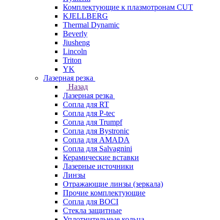
Комплектующие к плазмотронам CUT
KJELLBERG
Thermal Dynamic
Beverly
Jiusheng
Lincoln
Triton
YK
Лазерная резка
Назад
Лазерная резка
Сопла для RT
Сопла для P-tec
Сопла для Trumpf
Сопла для Bystronic
Сопла для AMADA
Сопла для Salvagnini
Керамические вставки
Лазерные источники
Линзы
Отражающие линзы (зеркала)
Прочие комплектующие
Сопла для BOCI
Стекла защитные
Уплотнительные кольца