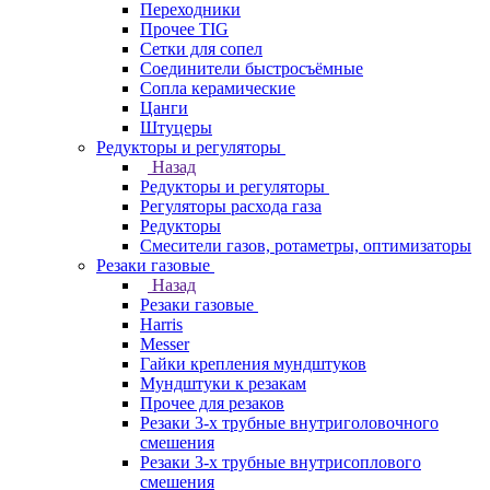
Переходники
Прочее TIG
Сетки для сопел
Соединители быстросъёмные
Сопла керамические
Цанги
Штуцеры
Редукторы и регуляторы
Назад
Редукторы и регуляторы
Регуляторы расхода газа
Редукторы
Смесители газов, ротаметры, оптимизаторы
Резаки газовые
Назад
Резаки газовые
Harris
Messer
Гайки крепления мундштуков
Мундштуки к резакам
Прочее для резаков
Резаки 3-х трубные внутриголовочного
смешения
Резаки 3-х трубные внутрисоплового
смешения