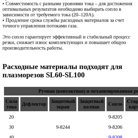
• Совместимость с разными уровнями тока – для достижения
оптимальных результатов необходимо выбирать сопло в
зависимости от требуемого тока (20–120А).
• Продление срока службы расходных материалов за счет
точного управления потоками газа.
Это сопло гарантирует эффективный и стабильный процесс
резки, снижает износ комплектующих и повышает общую
производительность работы.
Расходные материалы подходят для
плазморезов SL60-SL100
Ручная (контактная) и механизированная р
Сила
Защитный
Защитный
Ста
Дефлектор
Сопло
тока
экран
колпак
кар
20
9-8205
30
9-8244
9-8206
40
9-8208