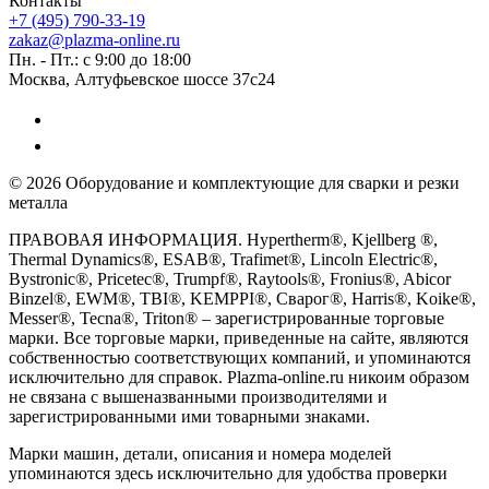
Контакты
+7 (495) 790-33-19
zakaz@plazma-online.ru
Пн. - Пт.: с 9:00 до 18:00
Москва, Алтуфьевское шоссе 37с24
© 2026 Оборудование и комплектующие для сварки и резки
металла
ПРАВОВАЯ ИНФОРМАЦИЯ. Hypertherm®, Kjellberg ®,
Thermal Dynamics®, ESAB®, Trafimet®, Lincoln Electric®,
Bystronic®, Pricetec®, Trumpf®, Raytools®, Fronius®, Abicor
Binzel®, EWM®, TBI®, KEMPPI®, Сварог®, Harris®, Koike®,
Messer®, Tecna®, Triton® – зарегистрированные торговые
марки. Все торговые марки, приведенные на сайте, являются
собственностью соответствующих компаний, и упоминаются
исключительно для справок. Plazma-online.ru никоим образом
не связана с вышеназванными производителями и
зарегистрированными ими товарными знаками.
Марки машин, детали, описания и номера моделей
упоминаются здесь исключительно для удобства проверки