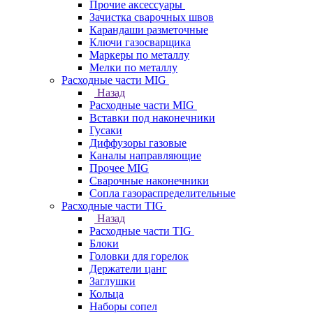
Прочие аксессуары
Зачистка сварочных швов
Карандаши разметочные
Ключи газосварщика
Маркеры по металлу
Мелки по металлу
Расходные части MIG
Назад
Расходные части MIG
Вставки под наконечники
Гусаки
Диффузоры газовые
Каналы направляющие
Прочее MIG
Сварочные наконечники
Сопла газораспределительные
Расходные части TIG
Назад
Расходные части TIG
Блоки
Головки для горелок
Держатели цанг
Заглушки
Кольца
Наборы сопел