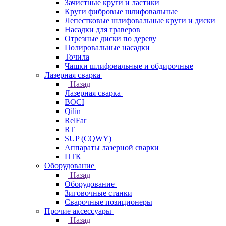
Зачистные круги и ластики
Круги фибровые шлифовальные
Лепестковые шлифовальные круги и диски
Насадки для граверов
Отрезные диски по дереву
Полировальные насадки
Точила
Чашки шлифовальные и обдирочные
Лазерная сварка
Назад
Лазерная сварка
BOCI
Qilin
RelFar
RT
SUP (CQWY)
Аппараты лазерной сварки
ПТК
Оборудование
Назад
Оборудование
Зиговочные станки
Сварочные позиционеры
Прочие аксессуары
Назад