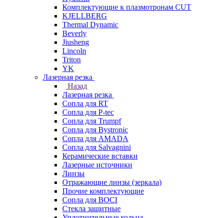
Комплектующие к плазмотронам CUT
KJELLBERG
Thermal Dynamic
Beverly
Jiusheng
Lincoln
Triton
YK
Лазерная резка
Назад
Лазерная резка
Сопла для RT
Сопла для P-tec
Сопла для Trumpf
Сопла для Bystronic
Сопла для AMADA
Сопла для Salvagnini
Керамические вставки
Лазерные источники
Линзы
Отражающие линзы (зеркала)
Прочие комплектующие
Сопла для BOCI
Стекла защитные
Уплотнительные кольца