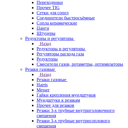
Переходники
Прочее TIG
Сетки для сопел
Соединители быстросъёмные
Сопла керамические
Цанги
Штуцеры
Редукторы и регуляторы
Назад
Редукторы и регуляторы
Регуляторы расхода газа
Редукторы
Смесители газов, ротаметры, оптимизаторы
Резаки газовые
Назад
Резаки газовые
Harris
Messer
Гайки крепления мундштуков
Мундштуки к резакам
Прочее для резаков
Резаки 3-х трубные внутриголовочного
смешения
Резаки 3-х трубные внутрисоплового
смешения