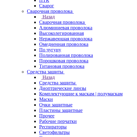
ПТК
Сварог
Сварочная проволока
Назад
Сварочная проволока
Алюминиевая проволока
Высоколегированная
Нержавеющая проволока
Омедненная проволока
По чугуну
Полированная проволока
Порошковая проволока
Титановая проволока
Средства защиты
Назад
Средства защиты
Диоптрические линзы
Комплектующие к маскам | полумаскам
Маски
Очки защитные
Пластины защитные
Прочее
Рабочие перчатки
Респираторы
Светофильтры