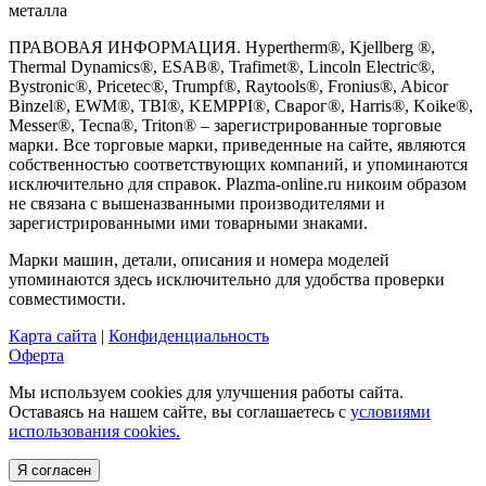
металла
ПРАВОВАЯ ИНФОРМАЦИЯ. Hypertherm®, Kjellberg ®,
Thermal Dynamics®, ESAB®, Trafimet®, Lincoln Electric®,
Bystronic®, Pricetec®, Trumpf®, Raytools®, Fronius®, Abicor
Binzel®, EWM®, TBI®, KEMPPI®, Сварог®, Harris®, Koike®,
Messer®, Tecna®, Triton® – зарегистрированные торговые
марки. Все торговые марки, приведенные на сайте, являются
собственностью соответствующих компаний, и упоминаются
исключительно для справок. Plazma-online.ru никоим образом
не связана с вышеназванными производителями и
зарегистрированными ими товарными знаками.
Марки машин, детали, описания и номера моделей
упоминаются здесь исключительно для удобства проверки
совместимости.
Карта сайта
|
Конфиденциальность
Оферта
Мы используем cookies для улучшения работы сайта.
Оставаясь на нашем сайте, вы соглашаетесь с
условиями
использования cookies.
Я согласен