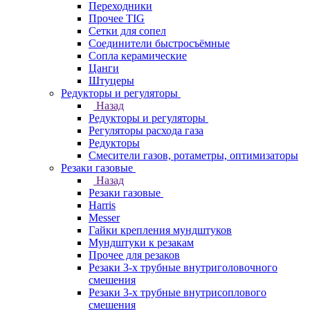
Переходники
Прочее TIG
Сетки для сопел
Соединители быстросъёмные
Сопла керамические
Цанги
Штуцеры
Редукторы и регуляторы
Назад
Редукторы и регуляторы
Регуляторы расхода газа
Редукторы
Смесители газов, ротаметры, оптимизаторы
Резаки газовые
Назад
Резаки газовые
Harris
Messer
Гайки крепления мундштуков
Мундштуки к резакам
Прочее для резаков
Резаки 3-х трубные внутриголовочного
смешения
Резаки 3-х трубные внутрисоплового
смешения