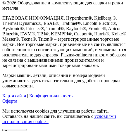
© 2026 Оборудование и комплектующие для сварки и резки
металла
ПРАВОВАЯ ИНФОРМАЦИЯ. Hypertherm®, Kjellberg ®,
Thermal Dynamics®, ESAB®, Trafimet®, Lincoln Electric®,
Bystronic®, Pricetec®, Trumpf®, Raytools®, Fronius®, Abicor
Binzel®, EWM®, TBI®, KEMPPI®, Сварог®, Harris®, Koike®,
Messer®, Tecna®, Triton® – зарегистрированные торговые
марки. Все торговые марки, приведенные на сайте, являются
собственностью соответствующих компаний, и упоминаются
исключительно для справок. Plazma-online.ru никоим образом
не связана с вышеназванными производителями и
зарегистрированными ими товарными знаками.
Марки машин, детали, описания и номера моделей
упоминаются здесь исключительно для удобства проверки
совместимости.
Карта сайта
|
Конфиденциальность
Оферта
Мы используем cookies для улучшения работы сайта.
Оставаясь на нашем сайте, вы соглашаетесь с
условиями
использования cookies.