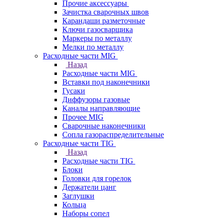
Прочие аксессуары
Зачистка сварочных швов
Карандаши разметочные
Ключи газосварщика
Маркеры по металлу
Мелки по металлу
Расходные части MIG
Назад
Расходные части MIG
Вставки под наконечники
Гусаки
Диффузоры газовые
Каналы направляющие
Прочее MIG
Сварочные наконечники
Сопла газораспределительные
Расходные части TIG
Назад
Расходные части TIG
Блоки
Головки для горелок
Держатели цанг
Заглушки
Кольца
Наборы сопел