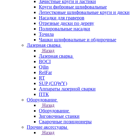
Зачистные круги и ластики
Круги фибровые шлифовальные
Лепестковые шлифовальные круги и диски
Насадки для граверов
Отрезные диски по дереву
Полировальные насадки
Точила
Чашки шлифовальные и обдирочные
Лазерная сварка
Назад
Лазерная сварка
BOCI
Qilin
RelFar
RT
SUP (CQWY)
Аппараты лазерной сварки
ПТК
Оборудование
Назад
Оборудование
Зиговочные станки
Сварочные позиционеры
Прочие аксессуары
Назад