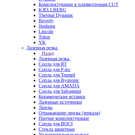
Комплектующие к плазмотронам CUT
KJELLBERG
Thermal Dynamic
Beverly
Jiusheng
Lincoln
Triton
YK
Лазерная резка
Назад
Лазерная резка
Сопла для RT
Сопла для P-tec
Сопла для Trumpf
Сопла для Bystronic
Сопла для AMADA
Сопла для Salvagnini
Керамические вставки
Лазерные источники
Линзы
Отражающие линзы (зеркала)
Прочие комплектующие
Сопла для BOCI
Стекла защитные
Уплотнительные кольца