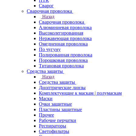
ПТК
Сварог
Сварочная проволока
Назад
Сварочная проволока
Алюминиевая проволока
Высоколегированная
Нержавеющая проволока
Омедненная проволока
По чугуну
Полированная проволока
Порошковая проволока
Титановая проволока
Средства защиты
Назад
Средства защиты
Диоптрические линзы
Комплектующие к маскам | полумаскам
Маски
Очки защитные
Пластины защитные
Прочее
Рабочие перчатки
Респираторы
Светофильтры