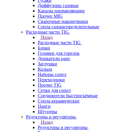
Гусаки
Диффузоры газовые
Каналы направляющие
Прочее MIG
Сварочные наконечники
Сопла газораспределительные
Расходные части TIG
Назад
Расходные части TIG
Блоки
Головки для горелок
Держатели цанг
Заглушки
Кольца
Наборы сопел
Переходники
Прочее TIG
Сетки для сопел
Соединители быстросъёмные
Сопла керамические
Цанги
Штуцеры
Редукторы и регуляторы
Назад
Редукторы и регуляторы