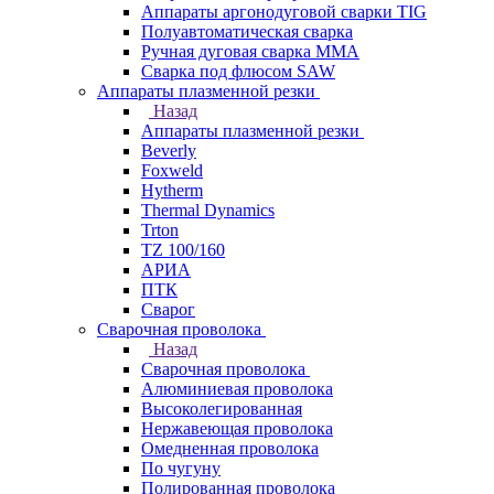
Аппараты аргонодуговой сварки TIG
Полуавтоматическая сварка
Ручная дуговая сварка MMA
Сварка под флюсом SAW
Аппараты плазменной резки
Назад
Аппараты плазменной резки
Beverly
Foxweld
Hytherm
Thermal Dynamics
Trton
TZ 100/160
АРИА
ПТК
Сварог
Сварочная проволока
Назад
Сварочная проволока
Алюминиевая проволока
Высоколегированная
Нержавеющая проволока
Омедненная проволока
По чугуну
Полированная проволока