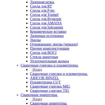
Лазерная резка
Сопла для RT
Сопла для P-tec
Сопла для Trumpf
Сопла для Bystronic
Сопла для AMADA
Сопла для Salvagnini
Керамические вставки
Лазерные источники
Линзы
Отражающие линзы (зеркала)
Прочие комплектующие
Сопла для BOCI
Стекла защитные
Уплотнительные кольца
Сварочные горелки и плазмотроны
Назад
Сварочные горелки и плазмотроны
ABICOR BINZEL
Плазмотроны CUT
Сварочные горелки MIG
Сварочные горелки TIG
Сварочные инверторы
Назад
Сварочные инверторы