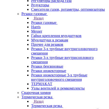
Регуляторы расхода газа
Редукторы
Смесители газов, ротаметры, оптимизаторы
Резаки газовые
Назад
Резаки газовые
Harris
Messer
Гайки крепления мундштуков
Мундштуки к резакам
Прочее для резаков
Резаки 3-х трубные внутриголовочного
смешения
Резаки 3-х трубные внутрисоплового
смешения
Резаки бензиновые
Резаки инжекторные
Резаки инжекторные 3-х трубные
внутриголовочного смешения
ТЕРМАКАТ
Узлы вентилей и ремкомплекты
Сварочная химия
Термическая резка
Назад
Термическая резка