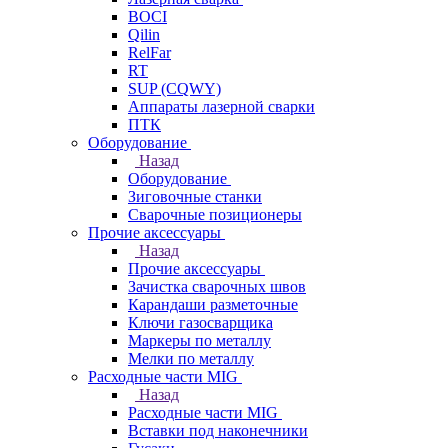
BOCI
Qilin
RelFar
RT
SUP (CQWY)
Аппараты лазерной сварки
ПТК
Оборудование
Назад
Оборудование
Зиговочные станки
Сварочные позиционеры
Прочие аксессуары
Назад
Прочие аксессуары
Зачистка сварочных швов
Карандаши разметочные
Ключи газосварщика
Маркеры по металлу
Мелки по металлу
Расходные части MIG
Назад
Расходные части MIG
Вставки под наконечники