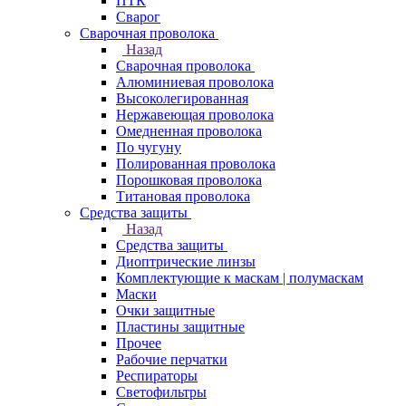
ПТК
Сварог
Сварочная проволока
Назад
Сварочная проволока
Алюминиевая проволока
Высоколегированная
Нержавеющая проволока
Омедненная проволока
По чугуну
Полированная проволока
Порошковая проволока
Титановая проволока
Средства защиты
Назад
Средства защиты
Диоптрические линзы
Комплектующие к маскам | полумаскам
Маски
Очки защитные
Пластины защитные
Прочее
Рабочие перчатки
Респираторы
Светофильтры