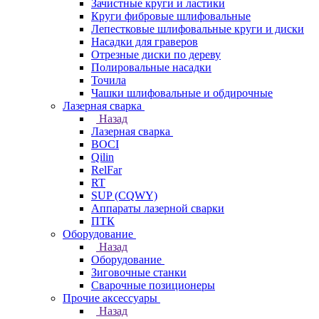
Зачистные круги и ластики
Круги фибровые шлифовальные
Лепестковые шлифовальные круги и диски
Насадки для граверов
Отрезные диски по дереву
Полировальные насадки
Точила
Чашки шлифовальные и обдирочные
Лазерная сварка
Назад
Лазерная сварка
BOCI
Qilin
RelFar
RT
SUP (CQWY)
Аппараты лазерной сварки
ПТК
Оборудование
Назад
Оборудование
Зиговочные станки
Сварочные позиционеры
Прочие аксессуары
Назад