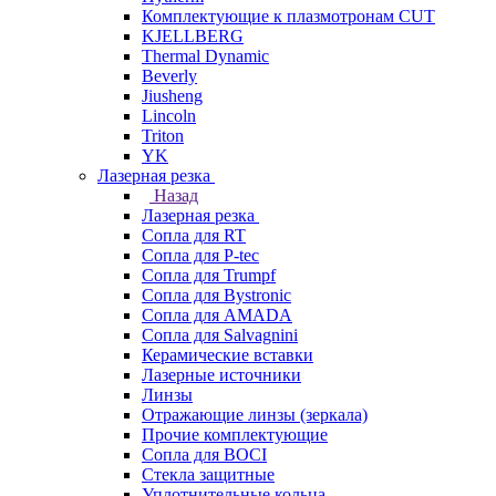
Комплектующие к плазмотронам CUT
KJELLBERG
Thermal Dynamic
Beverly
Jiusheng
Lincoln
Triton
YK
Лазерная резка
Назад
Лазерная резка
Сопла для RT
Сопла для P-tec
Сопла для Trumpf
Сопла для Bystronic
Сопла для AMADA
Сопла для Salvagnini
Керамические вставки
Лазерные источники
Линзы
Отражающие линзы (зеркала)
Прочие комплектующие
Сопла для BOCI
Стекла защитные
Уплотнительные кольца